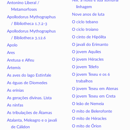
Nix: a noite e sua sombria
Antonino Liberal /
linhagem
Metamorfoses
Nove anos de luta
Apollodorus Mythographus
O ciclo tebano
/ Bibliotheca 1.7.2-3
O ciclo troiano
Apollodorus Mythographus
O cinto de Hipólita
/ Bibliotheca 3.12.6
O javali do Erimanto
Apolo
O jovem Aquiles
Ares
O jovem Héracles
Aretusa e Alfeu
O jovem Télefo
Ártemis
O jovem Teseu e os 6
As aves do lago Estínfale
trabalhos
As éguas de Diomedes
O jovem Teseu em Atenas
As erínias
O jovem Teseu em Creta
As gerações divinas. Lista
O leão de Nemeia
As ninfas
O mito de Belerofonte
As tribulações de Átamas
O mito de Héracles
Atalanta, Meleagro e o javali
O mito de Órion
de Cálidon