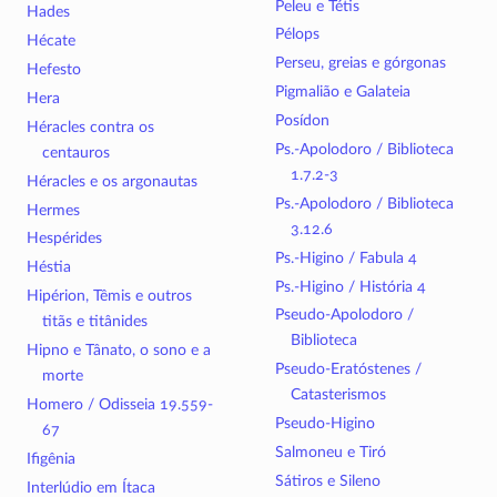
Peleu e Tétis
Hades
Pélops
Hécate
Perseu, greias e górgonas
Hefesto
Pigmalião e Galateia
Hera
Posídon
Héracles contra os
Ps.-Apolodoro / Biblioteca
centauros
1.7.2-3
Héracles e os argonautas
Ps.-Apolodoro / Biblioteca
Hermes
3.12.6
Hespérides
Ps.-Higino / Fabula 4
Héstia
Ps.-Higino / História 4
Hipérion, Têmis e outros
Pseudo-Apolodoro /
titãs e titânides
Biblioteca
Hipno e Tânato, o sono e a
Pseudo-Eratóstenes /
morte
Catasterismos
Homero / Odisseia 19.559-
Pseudo-Higino
67
Salmoneu e Tiró
Ifigênia
Sátiros e Sileno
Interlúdio em Ítaca