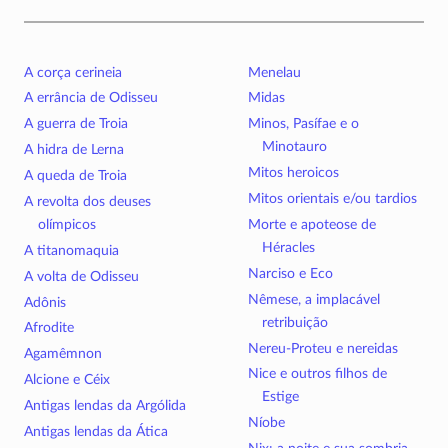
A corça cerineia
Menelau
A errância de Odisseu
Midas
A guerra de Troia
Minos, Pasífae e o
Minotauro
A hidra de Lerna
Mitos heroicos
A queda de Troia
Mitos orientais e/ou tardios
A revolta dos deuses
olímpicos
Morte e apoteose de
Héracles
A titanomaquia
Narciso e Eco
A volta de Odisseu
Nêmese, a implacável
Adônis
retribuição
Afrodite
Nereu-Proteu e nereidas
Agamêmnon
Nice e outros filhos de
Alcione e Céix
Estige
Antigas lendas da Argólida
Níobe
Antigas lendas da Ática