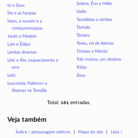
Selene, Éos e Hélio
Ió e Zeus
Sísifo
Íris e as harpias
Tantálidas e atridas
Íxion, a nuvem e a
Tântalo
centauromaquia
Tártaro
Jasão e Medeia
Teseu, rei de Atenas
Laio e Édipo
Tirésias e Mantó
Lendas diversas
Três moiras, um destino
Léte e Áte, esquecimento e
erro
Tritão
Letó
Zeus
Leucoteia, Palêmon e
Átamas na Tessália
Total:
161
entradas.
Veja também
Índice / personagens míticos
Mapa do site
Lista /