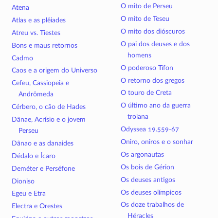
O mito de Perseu
Atena
O mito de Teseu
Atlas e as plêiades
O mito dos dióscuros
Atreu vs. Tiestes
O pai dos deuses e dos
Bons e maus retornos
homens
Cadmo
O poderoso Tífon
Caos e a origem do Universo
O retorno dos gregos
Cefeu, Cassiopeia e
O touro de Creta
Andrômeda
O último ano da guerra
Cérbero, o cão de Hades
troiana
Dânae, Acrísio e o jovem
Odyssea 19.559-67
Perseu
Oniro, oniros e o sonhar
Dânao e as danaides
Os argonautas
Dédalo e Ícaro
Os bois de Gérion
Deméter e Perséfone
Os deuses antigos
Dioniso
Os deuses olímpicos
Egeu e Etra
Os doze trabalhos de
Electra e Orestes
Héracles