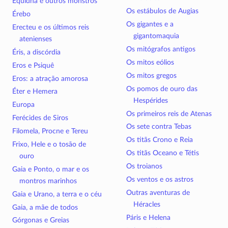
Equidna e outros monstros
Os estábulos de Augias
Érebo
Os gigantes e a
Erecteu e os últimos reis
gigantomaquia
atenienses
Os mitógrafos antigos
Éris, a discórdia
Os mitos eólios
Eros e Psiquê
Os mitos gregos
Eros: a atração amorosa
Os pomos de ouro das
Éter e Hemera
Hespérides
Europa
Os primeiros reis de Atenas
Ferécides de Siros
Os sete contra Tebas
Filomela, Procne e Tereu
Os titãs Crono e Reia
Frixo, Hele e o tosão de
Os titãs Oceano e Tétis
ouro
Os troianos
Gaia e Ponto, o mar e os
Os ventos e os astros
montros marinhos
Outras aventuras de
Gaia e Urano, a terra e o céu
Héracles
Gaia, a mãe de todos
Páris e Helena
Górgonas e Greias