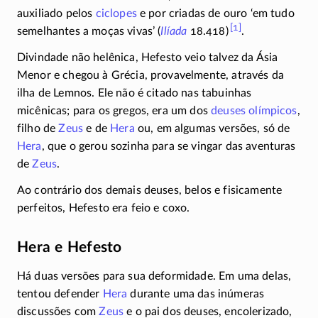
auxiliado pelos
ciclopes
e por criadas de ouro ‘em tudo
[1]
semelhantes a moças vivas’ (
Ilíada
18.418)
.
Divindade
não helênica,
Hefesto veio talvez da Ásia
Menor e chegou à Grécia, provavelmente, através da
ilha de Lemnos. Ele não é citado nas tabuinhas
micênicas; para os gregos, era um dos
deuses olímpicos
,
filho de
Zeus
e de
Hera
ou, em algumas versões, só de
Hera
, que o gerou sozinha para se vingar das aventuras
de
Zeus
.
Ao contrário dos demais deuses, belos e fisicamente
perfeitos, Hefesto era feio e coxo.
Hera e Hefesto
Há duas versões para sua deformidade. Em uma delas,
tentou defender
Hera
durante uma das inúmeras
discussões com
Zeus
e o pai dos deuses, encolerizado,