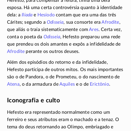
Hefesto, para compensar a feiúra, tinha uma bela
esposa. Há uma certa controvérsia quanto à identidade
dela: a
Ilíada
e
Hesíodo
contam que era uma das três
Cárites; segundo a
Odisseia
, sua consorte era
Afrodite
,
que aliás o traía sistematicamente com
Ares
. Certa vez,
conta o poeta da
Odisseia
, Hefesto preparou uma rede
que prendeu os dois amantes e expôs a infidelidade de
Afrodite
perante os outros deuses.
Além dos episódios do retorno e da infidelidade,
Hefesto participa de outros mitos. Os mais importantes
são o de Pandora, o de Prometeu, o do nascimento de
Atena
, o da armadura de
Aquiles
e o de
Erictônio
.
Iconografia e culto
Hefesto era representado normalmente como um
ferreiro e seus atributos eram o machado e a tenaz. O
tema do deus retornando ao Olimpo, embriagado e