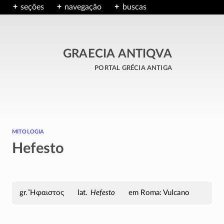
seções
navegação
buscas
GRAECIA ANTIQVA
portal grécia antiga
mitologia
Hefesto
Ἥφαιστος
Hefesto
em Roma: Vulcano