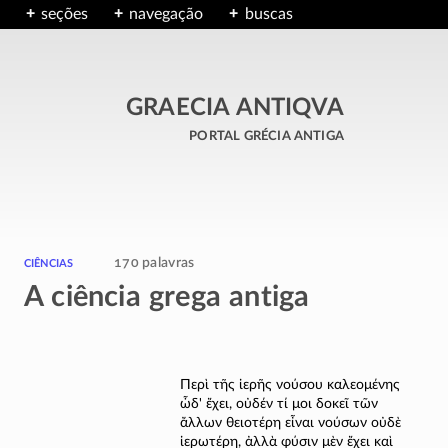
seções
navegação
buscas
GRAECIA ANTIQVA
portal grécia antiga
ciências
170 palavras
A ciência grega antiga
Περὶ τῆς ἱερῆς νούσου καλεομένης
ὧδ' ἔχει, οὐδέν τί μοι δοκεῖ τῶν
ἄλλων θειοτέρη εἶναι νούσων οὐδὲ
ἱερωτέρη, ἀλλὰ φύσιν μὲν ἔχει καὶ