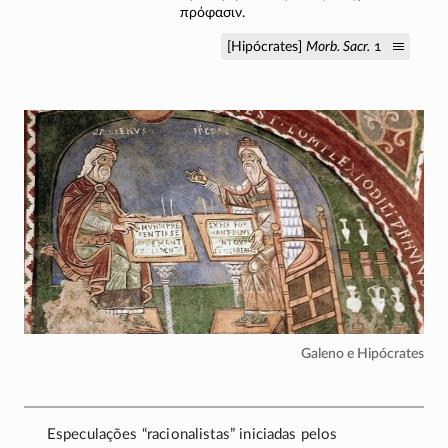
πρόφασιν.
[Hipócrates]
Morb. Sacr.
1
Galeno e Hipócrates
Especulações “racionalistas” iniciadas pelos