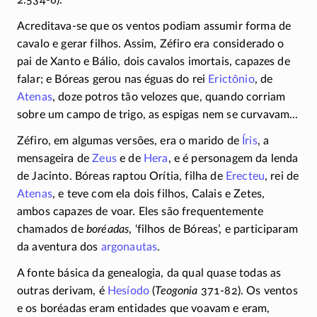
Acreditava-se que os ventos podiam assumir forma de
cavalo e gerar filhos. Assim, Zéfiro era considerado o
pai de Xanto e Bálio, dois cavalos imortais, capazes de
falar; e Bóreas gerou nas éguas do rei
Erictônio
, de
Atenas
, doze potros tão velozes que, quando corriam
sobre um campo de trigo, as espigas nem se curvavam...
Zéfiro, em algumas versões, era o marido de
Íris
, a
mensageira de
Zeus
e de
Hera
, e é personagem da lenda
de Jacinto. Bóreas raptou Orítia, filha de
Erecteu
, rei de
Atenas
, e teve com ela dois filhos, Calais e Zetes,
ambos capazes de voar. Eles são frequentemente
chamados de
boréadas
, ‘filhos de Bóreas’, e participaram
da aventura dos
argonautas
.
A fonte básica da genealogia, da qual quase todas as
outras derivam, é
Hesíodo
(
Teogonia
371-82).
Os ventos
e os boréadas eram entidades que voavam e eram,