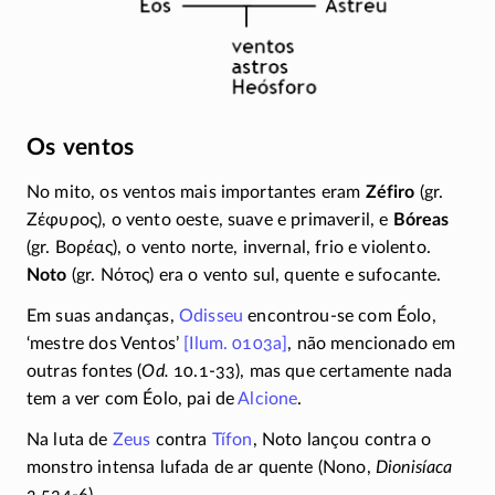
Os ventos
No mito, os ventos mais importantes eram
Zéfiro
(gr.
Ζέφυρος
), o vento oeste, suave e primaveril, e
Bóreas
(gr.
Βορέας
), o vento norte, invernal, frio e violento.
Noto
(gr.
Νότος
) era o vento sul, quente e sufocante.
Em suas andanças,
Odisseu
encontrou-se
com Éolo,
‘mestre dos Ventos’
[Ilum. 0103a]
, não mencionado em
outras fontes (
Od.
10.
1-33
), mas que certamente nada
tem a ver com Éolo, pai de
Alcione
.
Na luta de
Zeus
contra
Tífon
, Noto lançou contra o
monstro intensa lufada de ar quente (Nono,
Dionisíaca
2.534-6).