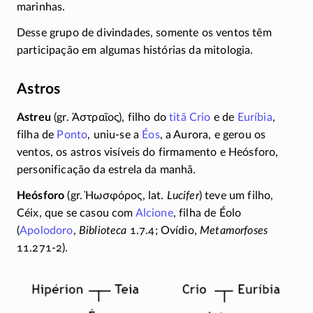
marinhas.
Desse grupo de divindades, somente os ventos têm
participação em algumas histórias da mitologia.
Astros
Astreu
(gr.
Ἀστραῖος
), filho do
titã
Crio
e de
Euríbia
,
filha de
Ponto
,
uniu-se
a
Éos
, a Aurora, e gerou os
ventos, os astros visíveis do firmamento e Heósforo,
personificação da estrela da manhã.
Heósforo
(gr.
Ἡωσφόρος
, lat.
Lucifer
) teve um filho,
Céix, que se casou com
Alcione
, filha de Éolo
(
Apolodoro
,
Biblioteca
1.7.4; Ovídio,
Metamorfoses
11.271-2).