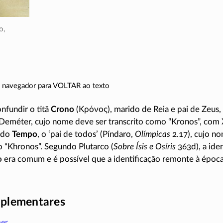
o,
do navegador para VOLTAR ao texto
nfundir o titã
Crono
(
Κρόνος
), marido de Reia e pai de Zeus
 Deméter, cujo nome deve ser transcrito como “Kronos”, com
 do
Tempo
, o ‘pai de todos’ (Píndaro,
Olímpicas
2.17)
, cujo n
o “Khronos”. Segundo Plutarco (
Sobre Ísis e Osíris
363d), a iden
o
era comum e é possível que a identificação remonte à época
plementares
her