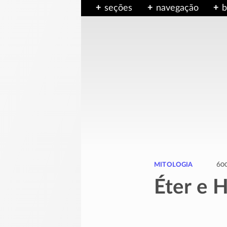
seções
navegação
b
mitologia
60
Éter e 