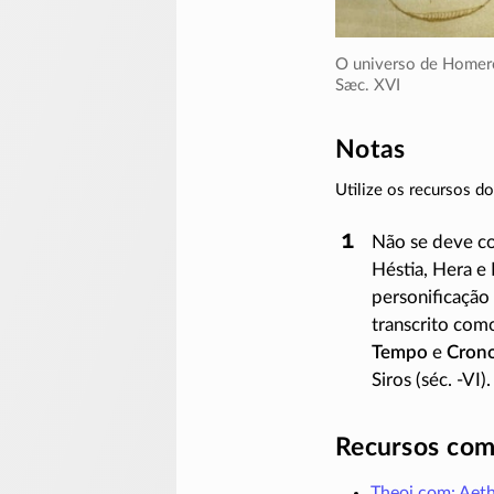
O universo de Homer
Sæc. XVI
Notas
Utilize os recursos 
Não se deve co
Héstia, Hera e
personificação
transcrito com
Tempo
e
Cron
Siros (séc.
-VI)
.
Recursos com
Theoi.com: Aet