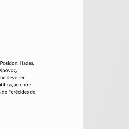
, Posídon, Hades,
Χρόνος
,
ome deve ser
tificação entre
 de Ferécides de