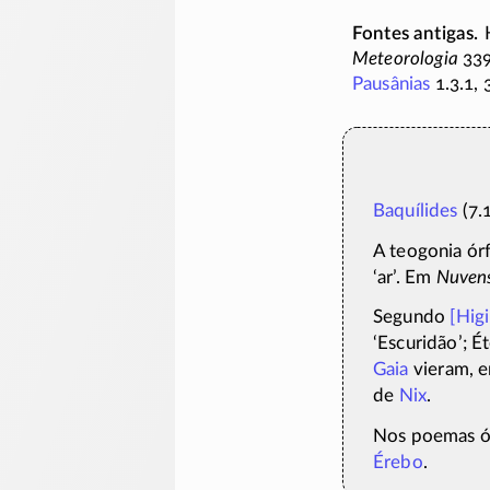
Meteorologia
33
Pausânias
1.3.1, 
Baquílides
(7.
A teogonia ór
‘ar’. Em
Nuven
Segundo
[
Hig
‘Escuridão’; É
Gaia
vieram, e
de
Nix
.
Nos poemas ór
Érebo
.