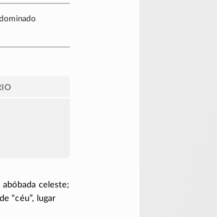
s dominado
IO
à abóbada celeste;
de “céu”, lugar