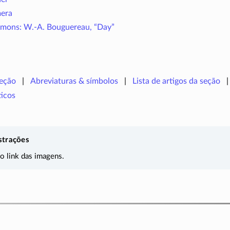
era
ons: W.-A. Bouguereau, “Day”
seção
Abreviaturas & símbolos
Lista de artigos da seção
icos
strações
 o link das imagens.