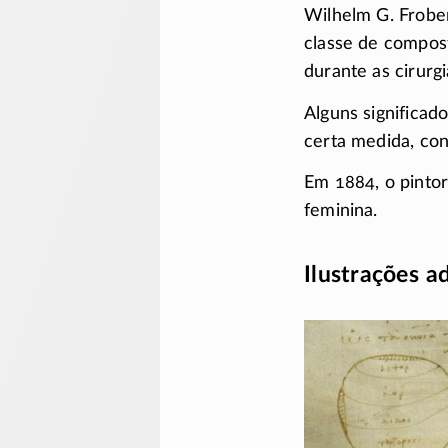
Wilhelm G. Frobe
classe de compost
durante as cirurgi
Alguns significad
certa medida, conc
Em 1884, o pinto
feminina.
Ilustrações a