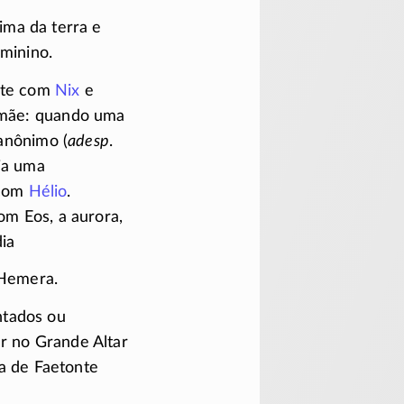
cima da terra e
eminino.
nte com
Nix
e
 mãe: quando uma
 anônimo (
adesp
.
ia uma
com
Hélio
.
om Eos, a aurora,
dia
 Hemera.
ntados ou
er no Grande Altar
a de Faetonte