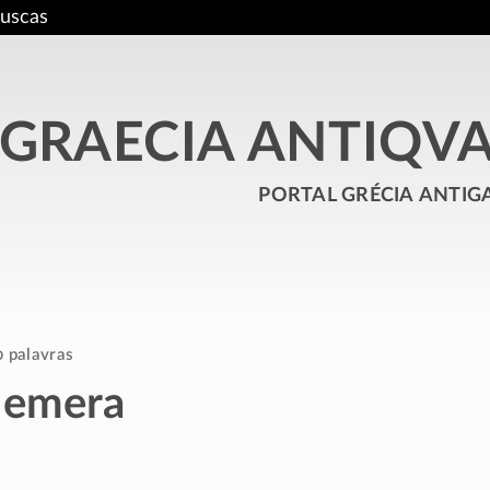
uscas
GRAECIA ANTIQV
portal grécia antig
0 palavras
Hemera