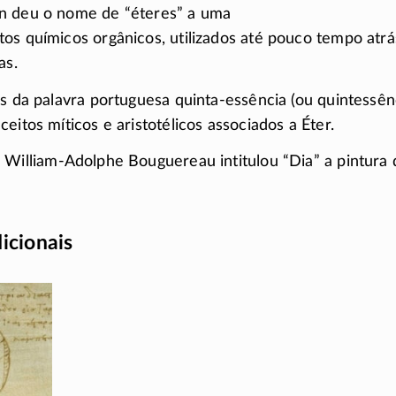
n deu o nome de “éteres” a uma
os químicos orgânicos, utilizados até pouco tempo atrá
as.
os da palavra portuguesa
quinta-essência
(ou quintessên
eitos míticos e aristotélicos associados a Éter.
r
William-Adolphe
Bouguereau intitulou “Dia” a pintura 
dicionais