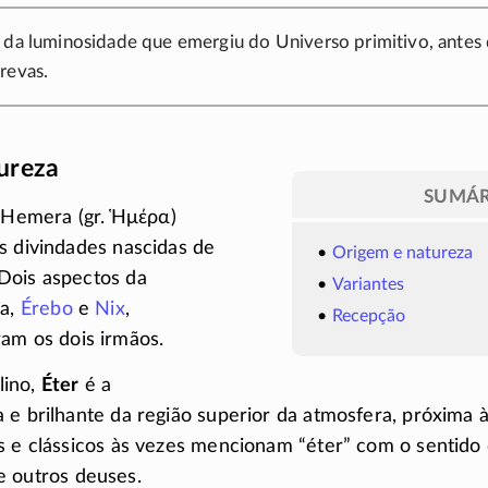
s da luminosidade que emergiu do Universo primitivo, ante
revas.
ureza
SUMÁR
e Hemera (gr.
Ἡμέρα
)
s divindades nascidas de
Origem e natureza
Dois aspectos da
Variantes
va,
Érebo
e
Nix
,
Recepção
am os dois irmãos.
lino,
Éter
é a
 e brilhante da região superior da atmosfera, próxima 
s e clássicos às vezes mencionam “éter” com o sentido 
 outros deuses.