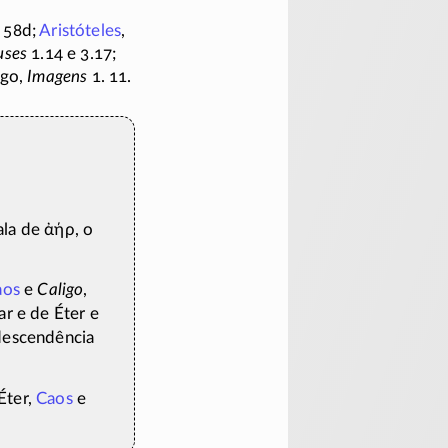
58d;
Aristóteles
,
uses
1.14 e 3.17;
igo,
Imagens
1. 11.
ala de
ἀήρ
, o
aos
e
Caligo
,
ar e de Éter e
 descendência
 Éter,
Caos
e