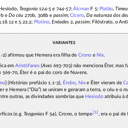
Hesíodo,
Teogonia
124-5
e
744-57;
Álcman
F 5;
Platão
,
Timeu
9b e
Do céu
270b, 308b e
passim
;
Cícero
,
Da natureza dos de
3.18.12 e 5.22.2;
Plotino
,
Enéades
2,
passim
; Filóstrato, o Ant
Variantes
1-2)
afirmou que Hemera era filha de
Crono
e
Nix
.
fica em
Aristófanes
(
Aves
693-703)
não menciona Éter, mas f
s
569-70,
Éter é o pai do coro de Nuvens.
ino
] (
Histórias
prefácio
1.1-3),
Érebo
,
Nix
e Éter vieram de
C
ter e Hemera (“Dia”) se uniram e geraram a terra, o céu e o m
ntre outras, as divindades sombrias que
Hesíodo
atribuiu à
[1]
ficos (e.g.
Teogonias
F 54),
Crono, o tempo
, era o pai de