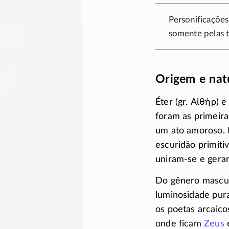
Personificaçõe
somente pelas t
Origem e nat
Éter (gr.
Αἰθήρ
) 
foram as primeira
um ato amoroso. 
escuridão primiti
uniram-se
e gerar
Do gênero mascu
luminosidade pura
os poetas arcaico
onde ficam
Zeus
e