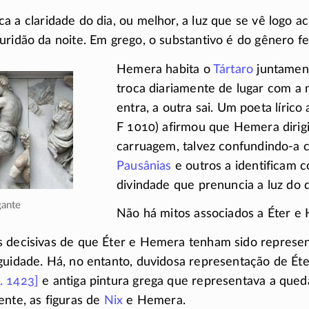
ca a claridade do dia, ou melhor, a luz que se vê logo a
uridão da noite. Em grego, o substantivo é do gênero f
Hemera habita o
Tártaro
juntame
troca diariamente de lugar com a
entra, a outra sai. Um poeta lírico
F 1010)
afirmou que Hemera dirig
carruagem, talvez
confundindo-a
Pausânias
e outros a identificam c
divindade que prenuncia a luz do 
gante
Não há mitos associados a Éter e
s decisivas de que Éter e Hemera tenham sido represe
guidade. Há, no entanto, duvidosa representação de Ét
. 1423]
e antiga pintura grega que representava a qued
ente, as figuras de
Nix
e Hemera.