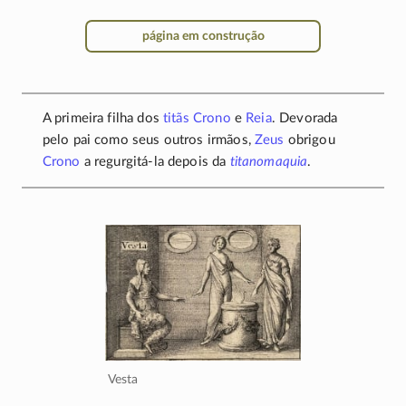
página em construção
A primeira filha dos
titãs
Crono
e
Reia
. Devorada
pelo pai como seus outros irmãos,
Zeus
obrigou
Crono
a
regurgitá-la
depois da
titanomaquia
.
Vesta