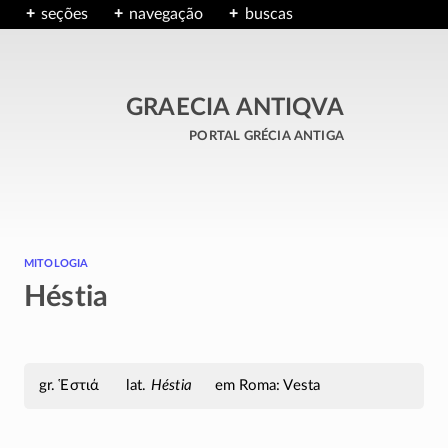
seções
navegação
buscas
GRAECIA ANTIQVA
portal grécia antiga
mitologia
Héstia
Ἑστιά
Héstia
em Roma: Vesta