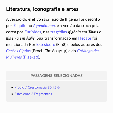
Literatura, iconografia e artes
A versão do efetivo sacrificío de Ifigênia foi descrito
por
Ésquilo
no
Agamêmnon
, e a versão da troca pela
corça por
Eurípides
, nas
tragédias
Ifigênia em Táuris
e
Ifigênia em Áulis
. Sua transformação em
Hécate
foi
mencionada Por
Estesícoro
(F 38) e pelos autores dos
Cantos Cíprios
(Procl.
Chr.
80.42-9)
e do
Catálogo das
Mulheres
(F
19-20)
.
PASSAGENS SELECIONADAS
Proclo / Crestomatia 80.42-9
Estesícoro / Fragmentos