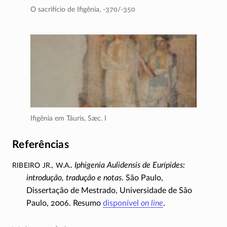
O sacrifício de Ifigênia,
-370/-350
Ifigênia em Táuris,
Sæc. I
Referências
Ribeiro Jr., W.A.
.
Iphigenia Aulidensis de Eurípides:
introdução, tradução e notas
. São Paulo,
Dissertação de Mestrado, Universidade de São
Paulo, 2006. Resumo
disponível
on line
.