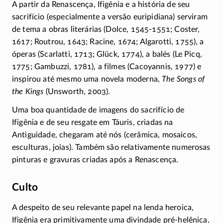
A partir da Renascença, Ifigênia e a história de seu
sacrifício (especialmente a versão euripidiana) serviram
de tema a obras literárias (Dolce, 1545-1551; Coster,
1617; Routrou, 1643; Racine, 1674; Algarotti, 1755), a
óperas (Scarlatti, 1713; Glück, 1774), a balés (Le Picq,
1775; Gambuzzi, 1781), a filmes (Cacoyannis, 1977) e
inspirou até mesmo uma novela moderna,
The Songs of
the Kings
(Unsworth, 2003).
Uma boa quantidade de imagens do sacrifício de
Ifigênia e de seu resgate em Táuris, criadas na
Antiguidade, chegaram até nós (cerâmica, mosaicos,
esculturas, joias). Também são relativamente numerosas
pinturas e gravuras criadas após a Renascença.
Culto
A despeito de seu relevante papel na lenda heroica,
Ifigênia era primitivamente uma divindade
pré-helênica
,