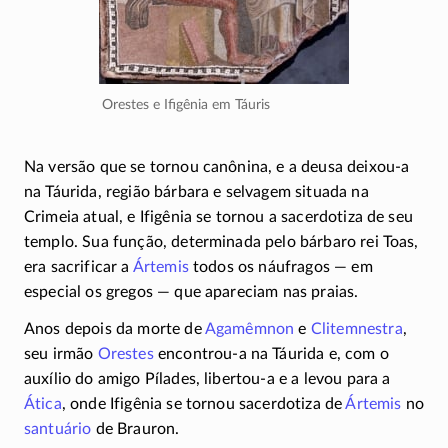
Orestes e Ifigênia em Táuris
Na versão que se tornou canônina, e a deusa
deixou-a
na Táurida, região bárbara e selvagem situada na
Crimeia atual, e Ifigênia se tornou a sacerdotiza de seu
templo. Sua função, determinada pelo bárbaro rei Toas,
era sacrificar a
Ártemis
todos os náufragos — em
especial os gregos — que apareciam nas praias.
Anos depois da morte de
Agamêmnon
e
Clitemnestra
,
seu irmão
Orestes
encontrou-a
na Táurida e, com o
auxílio do amigo Pílades,
libertou-a
e a levou para a
Ática
, onde Ifigênia se tornou sacerdotiza de
Ártemis
no
santuário
de Brauron.