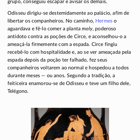
grupo, conseguiu escapar e avisar os demais.
Odisseu dirigiu-se destemidamente ao palácio, afim de
libertar os companheiros. No caminho,
Hermes
o
aguardava e
fê-lo
comer a planta
moly
, poderoso
antídoto contra as poções de Circe, e
aconselhou-o
a
ameaçá-la
firmemente com a espada. Circe fingiu
recebê-lo
com hospitalidade e, ao se ver ameaçada pela
espada depois da poção ter falhado, fez seus
companheiros voltarem ao normal e hospedou a todos
durante meses — ou anos. Segundo a tradição, a
feiticeira
enamorou-se
de Odisseu e teve um filho dele,
Telégono.