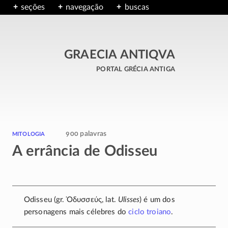
seções
navegação
buscas
GRAECIA ANTIQVA
portal grécia antiga
mitologia
900 palavras
A errância de Odisseu
Odisseu (gr.
Ὀδυσσεύς
, lat.
Ulisses
) é um dos
personagens mais célebres do
ciclo troiano
.