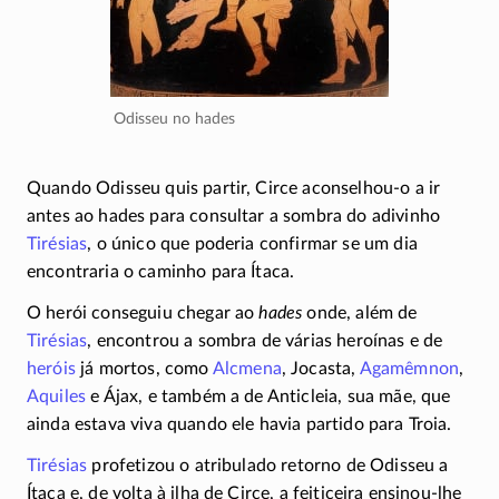
Odisseu no hades
Quando Odisseu quis partir, Circe
aconselhou-o
a ir
antes ao hades para consultar a sombra do adivinho
Tirésias
, o único que poderia confirmar se um dia
encontraria o caminho para Ítaca.
O herói conseguiu chegar ao
hades
onde, além de
Tirésias
, encontrou a sombra de várias heroínas e de
heróis
já mortos, como
Alcmena
, Jocasta,
Agamêmnon
,
Aquiles
e Ájax, e também a de Anticleia, sua mãe, que
ainda estava viva quando ele havia partido para Troia.
Tirésias
profetizou o atribulado retorno de Odisseu a
Ítaca e, de volta à ilha de Circe, a feiticeira
ensinou-lhe