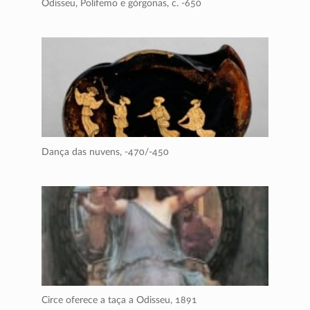
Odisseu, Polifemo e górgonas,
c. -650
Dança das nuvens,
-470/-450
Circe oferece a taça a Odisseu,
1891