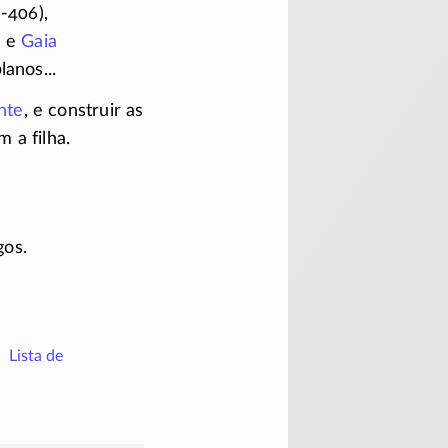
-406)
,
o
e
Gaia
anos...
nte
, e construir as
 a filha.
gos.
Lista de