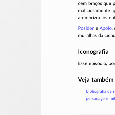
cem braços que p
maliciosamente, 
atemorizou os out
Posídon
e
Apolo
,
muralhas da cida
Iconografia
Esse episódio, por
Veja também
Bibliografia da 
personagens mít