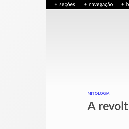
seções
navegação
b
mitologia
A revol