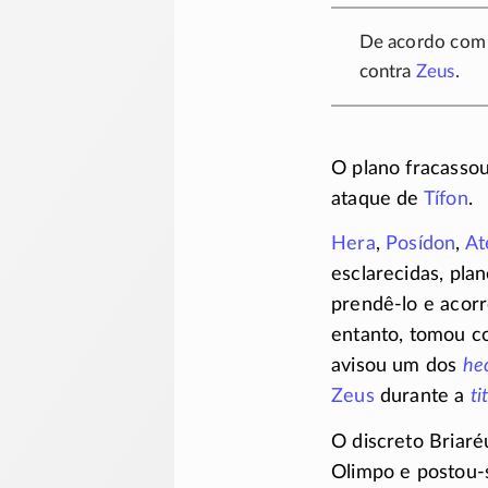
De acordo com 
contra
Zeus
.
O plano fracasso
ataque de
Tífon
.
Hera
,
Posídon
,
At
esclarecidas, pl
prendê-lo
e
acorr
entanto, tomou c
avisou um dos
he
Zeus
durante a
t
O discreto Briar
Olimpo e
postou-