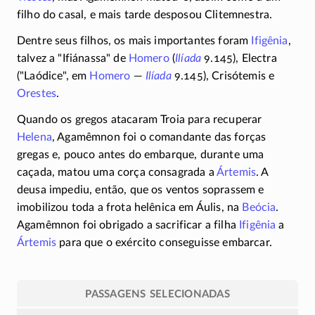
filho do casal, e mais tarde desposou Clitemnestra.
Dentre seus filhos, os mais importantes foram
Ifigênia
,
talvez a "Ifiánassa" de
Homero
(
Ilíada
9.145)
, Electra
("Laódice", em
Homero
—
Ilíada
9.145)
, Crisótemis e
Orestes
.
Quando os gregos atacaram Troia para recuperar
Helena
, Agamêmnon foi o comandante das forças
gregas e, pouco antes do embarque, durante uma
caçada, matou uma corça consagrada a
Ártemis
. A
deusa impediu, então, que os ventos soprassem e
imobilizou toda a frota helênica em Áulis, na
Beócia
.
Agamêmnon foi obrigado a sacrificar a filha
Ifigênia
a
Ártemis
para que o exército conseguisse embarcar.
PASSAGENS SELECIONADAS