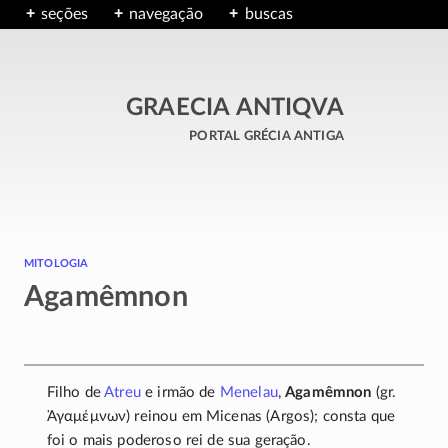
seções
navegação
buscas
GRAECIA ANTIQVA
portal grécia antiga
mitologia
Agamêmnon
Filho de
Atreu
e irmão de
Menelau
,
Agamêmnon
(gr.
Ἀγαμέμνων
) reinou em Micenas (Argos); consta que
foi o mais poderoso rei de sua geração.