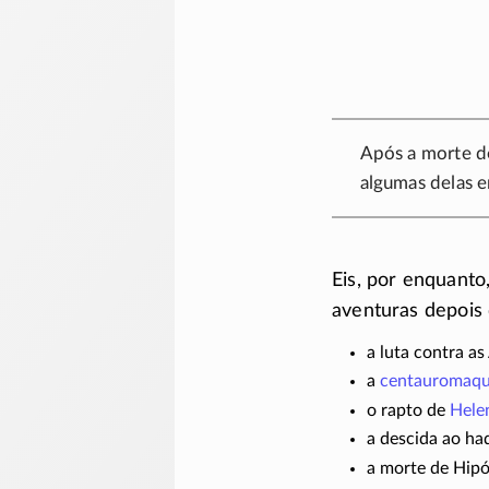
Após a morte d
algumas delas 
Eis, por enquanto,
aventuras depois 
a luta contra a
a
centauromaqu
o rapto de
Hele
a descida ao ha
a morte de Hipó