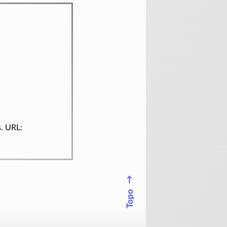
s. URL:
↑
Topo