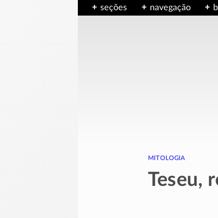
seções
navegação
b
mitologia
Teseu, 