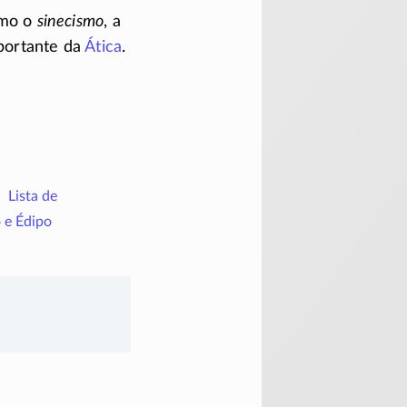
como o
sinecismo
, a
mportante da
Ática
.
Lista de
o e Édipo