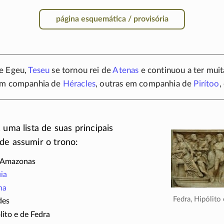
página esquemática / provisória
e Egeu,
Teseu
se tornou rei de
Atenas
e continuou a ter muit
em companhia de
Héracles
, outras em companhia de
Pirítoo
,
 uma lista de suas principais
de assumir o trono:
s Amazonas
ia
na
Fedra, Hipólito
des
lito e de Fedra