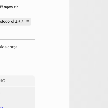
 ἔλαφον εἰς
olodoro] 2.5.3
pida corça
IO
s
ão