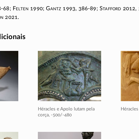
8-68
; F
elten
1990; G
antz
1993,
386-89
; S
tafford
2012,
on
2021.
dicionais
Héracles e Apolo lutam pela
Héracles 
corça,
-500/-480