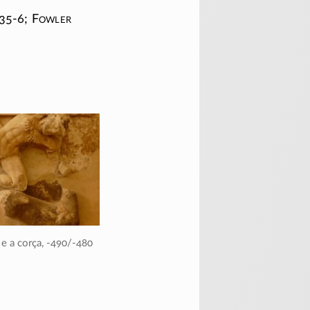
35-6;
F
owler
e a corça,
-490/-480