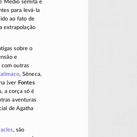
e Médio semita e
entes para
levá-la
ido ao fato de
a extrapolação
ntigas sobre o
ensão e
 com outras
alímaco
, Sêneca,
rna (ver
Fontes
, a corça só é
tras aventuras
cial de Agatha
acles
, são