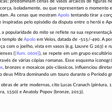
cas; predominam cenas de vasos arcaicos de figuras ne
 corça, isoladamente, ou que representam o momento
ntam. As cenas que mostram
Apolo
tentando tirar a cor
 inspiradas pelo episódio da disputa entre o herói e Apo
, a popularidade do mito se reflete na sua representaç
do templo de
Apolo
em Veios, datada de
-515/-490.
A po
rça com o joelho, vista em vasos (e.g. Louvre
G 263)
e n
ienses (
[Ilum. 0609]
), se repete em um grupo escultóri
avés de várias cópias romanas. Esse esquema iconográ
os
, bronzes e mosaicos
pós-clássicos,
influenciou diret
o deus Mitra dominando um touro durante o Período
g
obras de arte modernas, cito Lucas Cranach (pintura,
1
ra, 1550) e Anatoly Popov (bronze, 2013).