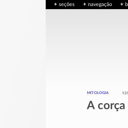
seções
navegação
b
mitologia
13
A corça 