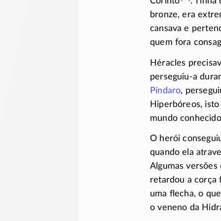
Corinto
.
Tinha 
bronze, era extr
cansava e perten
quem fora consag
Héracles precisa
perseguiu-a
duran
Píndaro
,
persegui
Hiperbóreos, isto 
mundo conhecido
O herói consegui
quando ela atrave
Algumas versões 
retardou a corça
uma flecha, o que
o veneno da Hidra