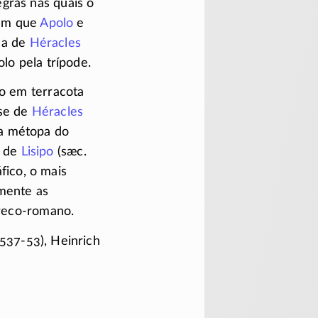
gras nas quais o
 em que
Apolo
e
ça de
Héracles
lo pela trípode.
ão em terracota
se de
Héracles
a métopa do
o de
Lisipo
(sæc.
fico, o mais
amente as
reco-romano.
537-53),
Heinrich