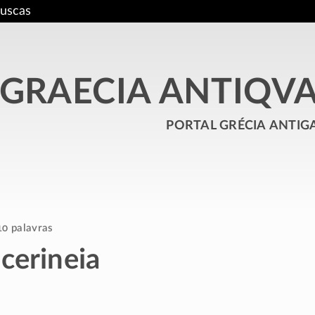
uscas
GRAECIA ANTIQV
portal grécia antig
10 palavras
cerineia