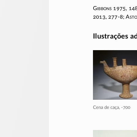
G
ibbons
1975,
14
2013,
277-8;
A
st
Ilustrações a
Cena de caça,
-700