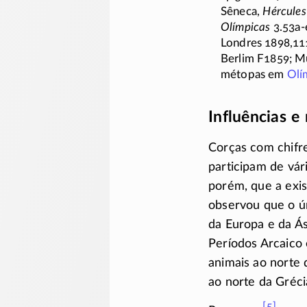
Sêneca,
Hércules
Olímpicas
3.53a-
Londres 1898,111
Berlim F1859; 
métopas em
Olí
Influências e
Corças com chifr
participam de vár
porém, que a exis
observou que o ún
da Europa e da Ás
Períodos Arcaico 
animais ao norte d
ao norte da Gréci
[5]