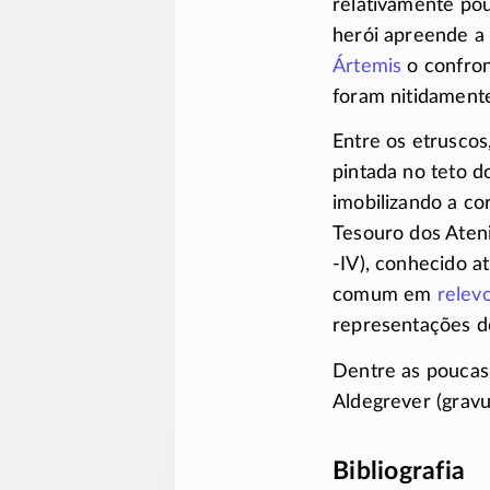
relativamente pou
herói apreende a
Ártemis
o confro
foram nitidamente
Entre os etruscos
pintada no teto 
imobilizando a co
Tesouro dos Aten
-IV),
conhecido atr
comum em
relev
representações d
Dentre as poucas 
Aldegrever (gravu
Bibliografia