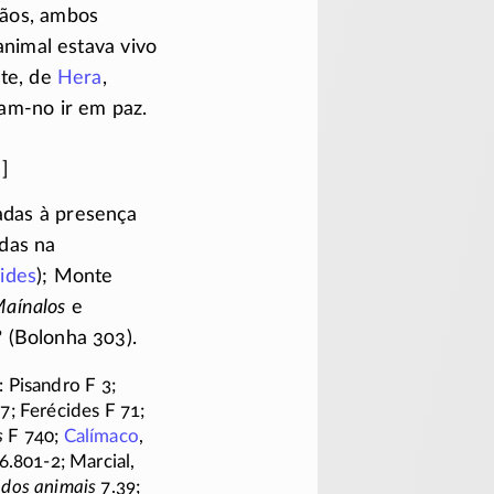
ãos
, ambos
nimal estava vivo
te, de
Hera
,
ram-no
ir em paz.
adas à presença
das na
ides
); Monte
aínalos
e
? (Bolonha 303).
: Pisandro
F 3;
7;
Ferécides
F 71;
s
F 740;
Calímaco
,
6.801-2;
Marcial,
 dos animais
7.39;