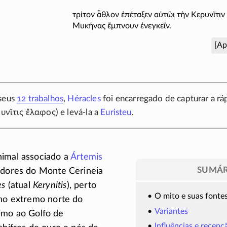
τρίτον ἆθλον ἐπέταξεν αὐτῶι τὴν Κερυνῖτιν
Μυκήνας ἔμπνουν ἐνεγκεῖν.
[Ap
 seus
12 trabalhos
,
Héracles
foi encarregado de capturar a rá
υνῖτις ἔλαφος
) e
levá-la
a
Euristeu
.
nimal associado a
Ártemis
SUMÁR
redores do Monte Cerineia
es
(atual
Kerynitis
), perto
O mito e suas fonte
 no extremo norte do
Variantes
ximo ao Golfo de
Influências e recepç