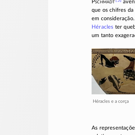
P
schmadt
avent
que os chifres da
em consideração.
Héracles
ter queb
um tanto exagera
Héracles e a corça
As representaçõe