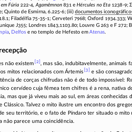
 em Fúria
222-4
,
Agamêmnon
831 e
Hércules no Eta
1238-9;
e;
Quinto de Esmirna,
6.225-6;
(iii)
documentos iconográfico
8.1; Filadélfia
75-35-1;
Cerveteri 7968; Oxford 1934.333; W
Munique
J355;
Londres 1843,1103.80; Louvre
G 263
e
F 272
; 
mpia
,
Delfos
e no templo de Hefesto em
Atenas
.
 recepção
[2]
es não existem
, mas são, indubitavelmente, animais f
[3]
ios mitos relacionados com
Ártemis
e são consagrado
tência de corças chifrudas não é de todo impossível:
R
ico cervídeo cuja fêmea tem chifres é a rena, nativa 
ia, mas que já viveu mais ao sul, em áreas conhecidas 
e Clássico. Talvez o mito ilustre um encontro dos gre
e seu território, e o fato de Píndaro ter situado o mito 
a não parece uma coincidência.