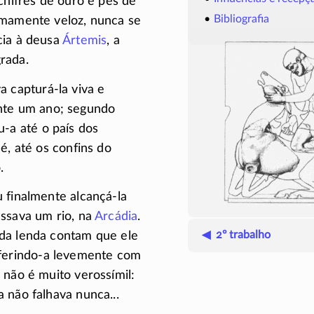
chifres de ouro e pés de
Bibliografia
emamente veloz, nunca se
cia à deusa
Ártemis
, a
rada.
va
capturá-la
viva e
te um ano; segundo
u-a
até o país dos
é, até os confins do
.
u finalmente
alcançá-la
ssava um rio, na
Arcádia
.
◀ 2º trabalho
da lenda contam que ele
ferindo-a
levemente com
 não é muito verossímil:
 não falhava nunca...