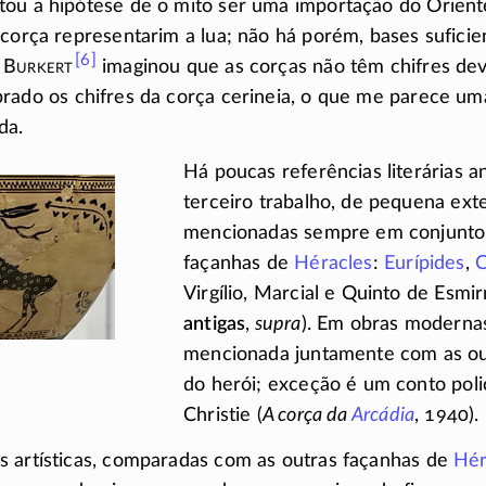
ou a hipótese de o mito ser uma importação do Orient
 corça representarim a lua; não há porém, bases sufici
[6]
 B
urkert
imaginou que as corças não têm chifres dev
rado os chifres da corça cerineia, o que me parece um
da.
Há poucas referências literárias a
terceiro trabalho, de pequena ext
mencionadas sempre em conjunto
façanhas de
Héracles
:
Eurípides
,
C
Virgílio, Marcial e Quinto de Esmi
antigas
,
supra
). Em obras modernas
mencionada juntamente com as ou
do herói; exceção é um conto poli
Christie (
A corça da
Arcádia
, 1940).
s artísticas, comparadas com as outras façanhas de
Hér