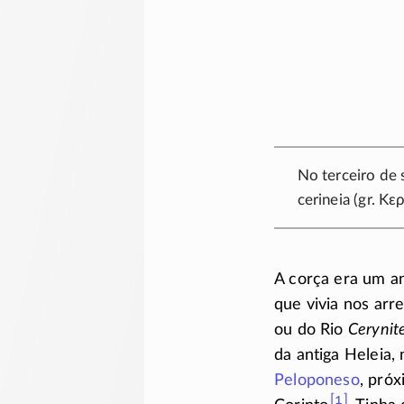
No terceiro de
cerineia (gr.
Κερ
A corça era um a
que vivia nos ar
ou do Rio
Cerynit
da antiga Heleia,
Peloponeso
, pró
[1]