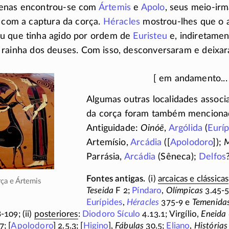
cenas encontrou-se com
Ártemis
e
Apolo
, seus
meio-irm
s com a captura da corça.
Héracles
mostrou-lhes
que o a
u que tinha agido por ordem de
Euristeu
e, indiretamen
 rainha dos deuses. Com isso, desconversaram e
deixa
Algumas outras localidades associ
da corça foram também menciona
Antiguidade:
Oinóē
,
Argólida
(
Euríp
Artemísio,
Arcádia
([
Apolodoro
]);
M
Parrásia,
Arcádia
(Sêneca);
Delfos
(i)
arcaicas e clássicas
rça e Ártemis
Teseida
F 2;
Píndaro
,
Olímpicas
3.45-5
Eurípides
,
Héracles
375-9
e
Temenida
8-109
; (ii)
posteriores
:
Diodoro Sículo
4.13.1; Virgílio,
Eneida
7;
[
Apolodoro
] 2.5.3; [
Higino
],
Fábulas
30.5;
Eliano
,
Histórias