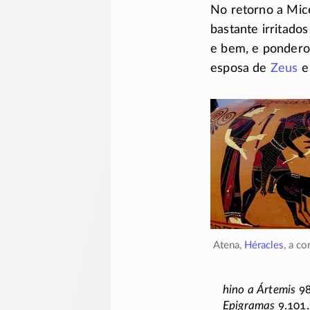
No retorno a Mi
bastante irritado
e bem, e pondero
esposa de
Zeus
e
Atena,
Héracles
, a co
hino a Ártemis
9
Epigramas
9.101.