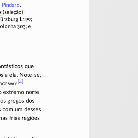
Σ
Píndaro
,
s
(seleção):
ürzburg L199;
Bolonha 303; e
antásticos que
s a ela.
Note-se
,
[4]
idgeway
do extremo norte
dos gregos dos
gos com um desses
nas frias regiões