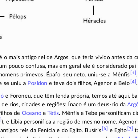
 é o mais antigo rei de Argos, que teria vivido antes da
 um pouco confusa, mas em geral ele é considerado pai
[1]
homens primevos. Épafo, seu neto,
uniu-se
a Mênfis
[4]
e se uniu a
Posídon
e teve dois filhos, Agenor e Belo
.
Ió
e Foroneu, que têm lenda própria, temos até aqui, b
s de rios, cidades e regiões: Ínaco é um
deus-rio
da
Argó
filhos de
Oceano
e
Tétis
. Mênfis e Tebe personificam ci
]
), e Líbia personifica a região de mesmo nome. Agenor 
[6]
[7]
ntigos reis da Fenícia e do Egito. Busíris
e Egito
t