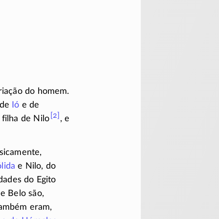
 criação do homem.
 de
Ió
e de
[2]
, filha de Nilo
, e
asicamente,
lida
e Nilo, do
dades do Egito
e Belo são,
ambém eram,