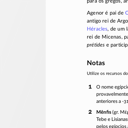
para os gregos, a
Agenor é pai de
antigo rei de Argo
Héracles
, de um 
rei de Micenas, p
prétides
e partici
Notas
Utilize os recursos 
O nome egípc
provavelment
anteriores a
-3
Mênfis
(gr.
Μέ
Tebe e Lisiana
pelos egípcios 