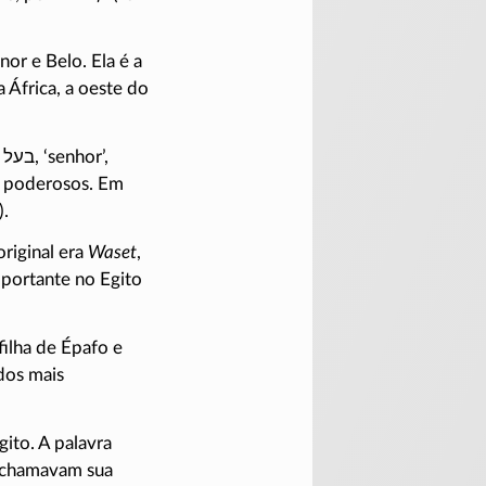
or e Belo. Ela é a
África, a oeste do
o
בעל
, ‘senhor’,
o poderosos. Em
).
riginal era
Waset
,
portante no Egito
 filha de Épafo e
dos mais
ito. A palavra
s chamavam sua