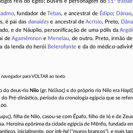
ntigos reis do Egito; Busíris é personagem do
11º trabal
Cadmo
, fundador de
Tebas
, e ancestral de
Édipo
;
Dânao
s, é pai das
danaides
e ancestral de
Acrísio
, Preto,
Dân
lado, e de Náuplio, personificação de uma pólis da
Argól
ai de
Agamêmnon
e
Menelau
, de outro. Preto, irmão d
pa da lenda do herói
Belerofonte
e da do
médico-adivin
do navegador para VOLTAR ao texto
io do
deus-rio
Nilo
(gr.
Νεῖλος
) e do próprio rio Nilo era
Hap(i
e do
Pré-dinástico
, período da cronologia egípcia que se refer
100
.
μφις
), filha de Nilo,
casou-se
com Épafo, filho de Ió e de Zeus,
ssa. Heroína epônima da cidade egípcia de Mênfis, fundada e
antigos, inicialmente, por
inb-hd
("muros brancos"), e mais tar