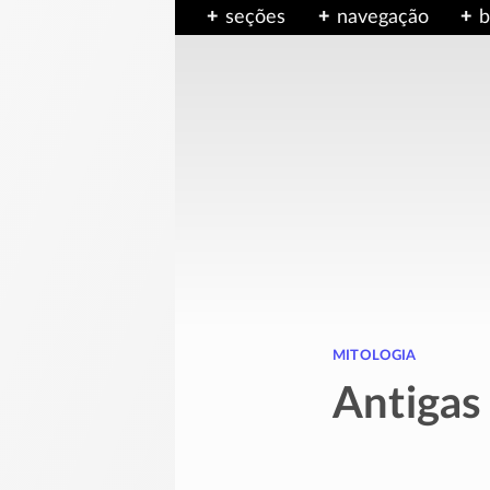
seções
navegação
b
mitologia
Antigas