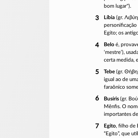
bom lugar").
Líbia
(gr.
Λιβύη
personificação
Egito; os anti
Belo
é, provave
‘mestre’), usa
certa medida, 
Tebe
(gr.
Θήβη
igual ao de uma
faraônico som
Busíris
(gr.
Βού
Mênfis. O nome
importantes de
Egito
, filho d
“Egito”, que u