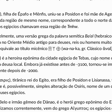
), filha de Épafo e Mênfis,
uniu-se
a Posídon e foi mãe de Agen
 da região de mesmo nome, correspondente a todo o norte da 
gos egípcios chamavam essa região de
Tmhw
.
lmente, uma versão grega da palavra semítica
Ba'al
(hebraic
da no Oriente Médio antigo para deuses, reis ou homens muit
equivale ao título micênico
(
wa-na-ka
, gr. Clássico
ἄναξ
𐀷 𐀩 𐀏
) é a heroína epônima da cidade egípcia de Tebas, cujo nome o
 deusa local. Embora já existisse antes de
-3100
,
tornou-se
im
ente depois de
-2000
.
σιρις
), tirânico rei do Egito, era filho de Posídon e Lisianassa,
 é, possivelmente, simples alteração de Osíris, nome de um 
uses egípcios.
e Belo e irmão gêmeo de Dânao, é o herói grego epônimo do Eg
tilizamos correntemente, vem do grego
Αἴγυπτος
; os egípcio