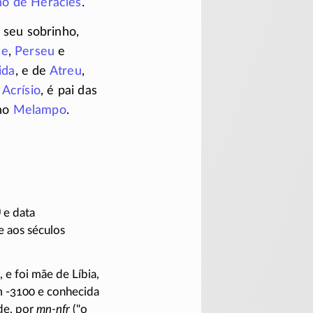
ho de Héracles
.
, seu sobrinho,
ae
,
Perseu
e
ida
, e de
Atreu
,
e
Acrísio
, é pai das
ho
Melampo
.
)
e data
e aos séculos
 e foi mãe de Líbia,
m
-3100
e conhecida
de, por
mn-nfr
("o