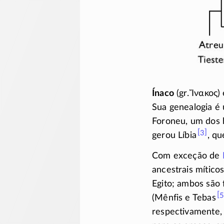
Ínaco
(gr.
Ἴνακος
)
Sua genealogia é
Foroneu, um dos 
[3]
gerou Líbia
, qu
Com exceção de
ancestrais mítico
Egito; ambos são 
[5
(Mênfis e Tebas
respectivamente, a