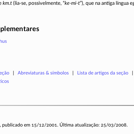
de
km.t
(
lia-se
, possivelmente, “
ke-mi-t
”), que na antiga língua eg
plementares
hus
seção
Abreviaturas & símbolos
Lista de artigos da seção
icos
, publicado em 15/12/2001. Última atualização: 25/03/2008.