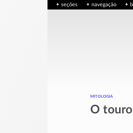
seções
navegação
b
mitologia
O touro