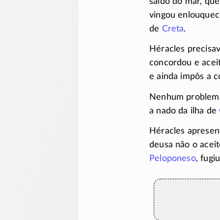
saído do mar, que
vingou enlouquec
de
Creta
.
Héracles precisav
concordou e acei
e ainda impôs a c
Nenhum problema:
a nado da ilha de
Héracles apresen
deusa não o aceit
Peloponeso
, fugi