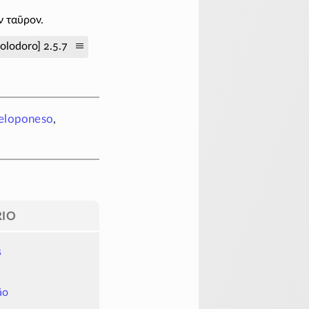
ν ταῦρον.
olodoro] 2.5.7
eloponeso
,
IO
s
ão