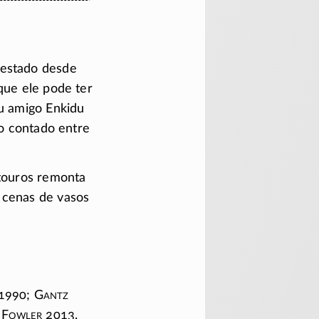
testado desde
que ele pode ter
eu amigo Enkidu
io contado entre
 touros remonta
cenas de vasos
1990; G
antz
F
owler
2013,