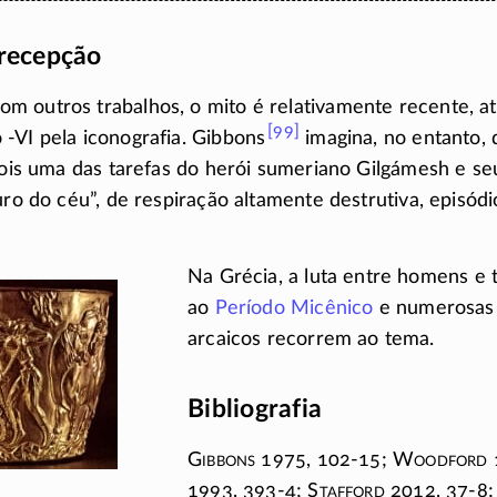
 recepção
m outros trabalhos, o mito é relativamente recente, a
[99]
o
-VI
pela iconografia. Gibbons
imagina, no entanto, 
 pois uma das tarefas do herói sumeriano Gilgámesh e s
ouro do céu”, de respiração altamente destrutiva, episód
Na Grécia, a luta entre homens e
ao
Período Micênico
e numerosas 
arcaicos recorrem ao tema.
Bibliografia
G
ibbons
1975,
102-15
; W
oodford
1993,
393-4
; S
tafford
2012,
37-8;