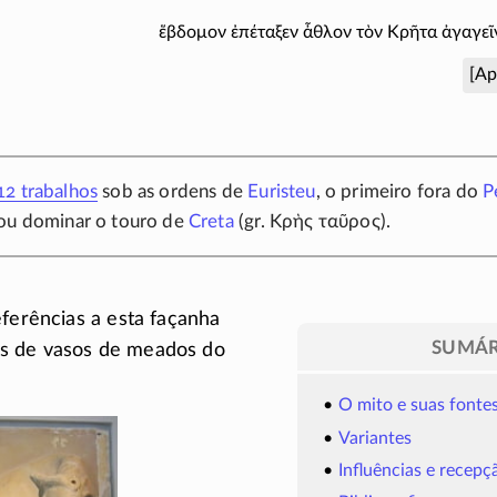
ἕβδομον ἐπέταξεν ἆθλον τὸν Κρῆτα ἀγαγεῖ
[Ap
12 trabalhos
sob as ordens de
Euristeu
, o primeiro fora do
P
ou dominar o touro de
Creta
(gr.
Κρὴς ταῦρος
).
eferências a esta façanha
SUMÁR
s de vasos de meados do
O mito e suas fonte
Variantes
Influências e recepç