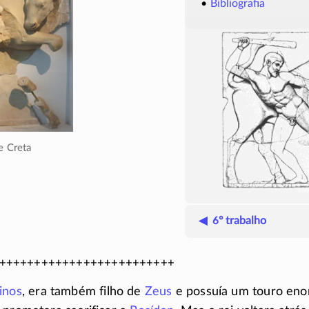
Bibliografia
de Creta
◀ 6º trabalho
+++++++++++++++++++++++++
inos
, era também filho de
Zeus
e possuía um touro eno