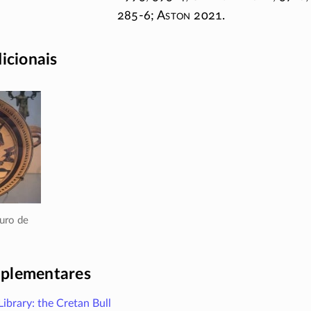
285-6;
A
ston
2021.
dicionais
ouro de
plementares
Library: the Cretan Bull