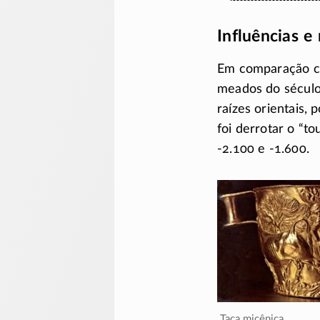
Influências e
Em comparação co
meados do sécul
raízes orientais,
foi derrotar o “t
-2.100
e
-1.600
.
Taça micênica