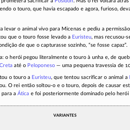
 prometera sacrificar a
Posídon
. Mas o rei voltara atrá
endo o touro, que havia escapado e agora, furioso, de
a levar o animal vivo para Micenas e pediu a permissã
tou que o touro fosse levado a
Euristeu
, mas
recusou-s
ondição de que o capturasse sozinho, “se fosse capaz”.
 o herói pegou literalmente o touro à unha e, de queb
Creta
até o
Peloponeso
— uma pequena travessia de 10
tou o touro a
Euristeu
, que tentou sacrificar o animal a
ou. O rei então
soltou-o
e o touro, depois de causar es
u para a
Ática
e foi posteriormente dominado pelo herói
Variantes