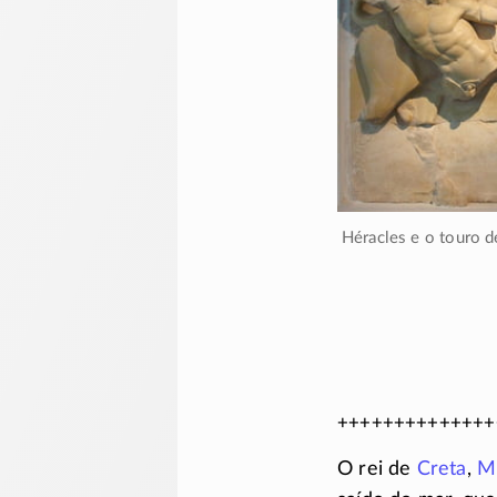
Héracles e o touro 
++++++++++++++
O rei de
Creta
,
M