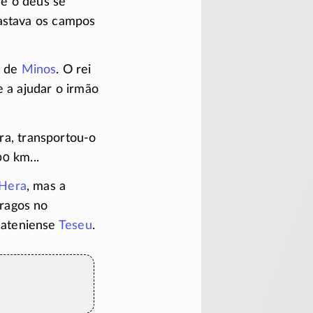
s e o deus se
vastava os campos
o de
Minos
. O rei
e
a ajudar o irmão
ra,
transportou-o
0 km...
Hera
, mas a
tragos no
 ateniense
Teseu
.