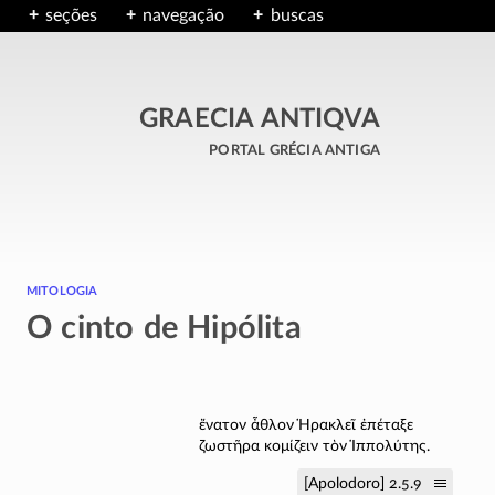
seções
navegação
buscas
GRAECIA ANTIQVA
portal grécia antiga
mitologia
O cinto de Hipólita
ἔνατον ἆθλον Ἡρακλεῖ ἐπέταξε
ζωστῆρα κομίζειν τὸν Ἱππολύτης.
[Apolodoro] 2.5.9