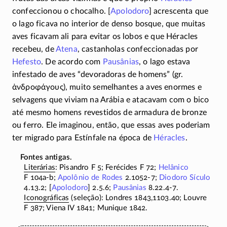
confeccionou o chocalho. [
Apolodoro
] acrescenta que
o lago ficava no interior de denso bosque, que muitas
aves ficavam ali para evitar os lobos e que Héracles
recebeu, de
Atena
, castanholas confeccionadas por
Hefesto
. De acordo com
Pausânias
, o lago estava
infestado de aves “devoradoras de homens” (gr.
ἀνδροφάγους
), muito semelhantes a aves enormes e
selvagens que viviam na Arábia e atacavam com o bico
até mesmo homens revestidos de armadura de bronze
ou ferro. Ele imaginou, então, que essas aves poderiam
ter migrado para Estínfale na época de
Héracles
.
Literárias
: Pisandro
F 5
; Ferécides
F 72;
Helânico
F 104a-b;
Apolônio de Rodes
2.1052-7;
Diodoro Sículo
4.13.2; [
Apolodoro
] 2.5.6;
Pausânias
8.22.4-7.
Iconográficas
(seleção): Londres 1843,1103.40; Louvre
F 387;
Viena IV 1841; Munique 1842.