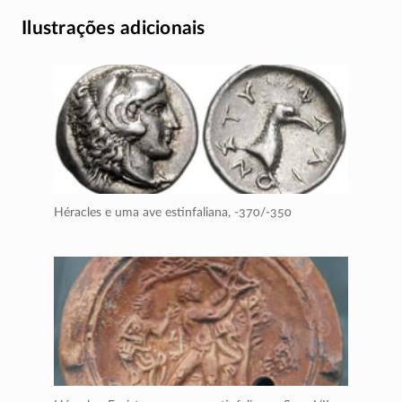
Ilustrações adicionais
Héracles e uma ave estinfaliana,
-370/-350