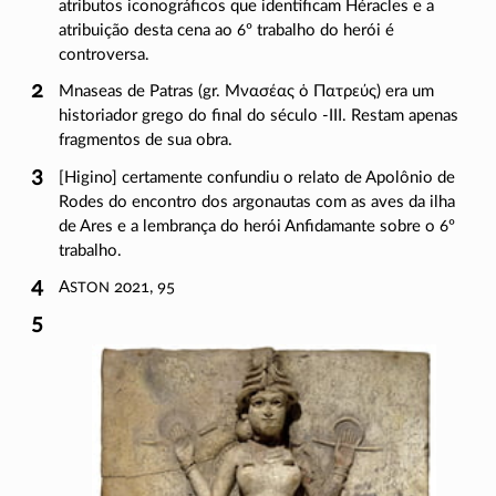
atributos iconográficos que identificam Héracles e a
atribuição desta cena ao 6º trabalho do herói é
controversa.
Mnaseas de Patras (gr.
Μνασέας ὁ Πατρεύς
) era um
historiador grego do final do século
-III
. Restam apenas
fragmentos de sua obra.
[Higino] certamente confundiu o relato de Apolônio de
Rodes do encontro dos argonautas com as aves da ilha
de Ares e a lembrança do herói Anfidamante sobre o 6º
trabalho.
ston
A
2021, 95