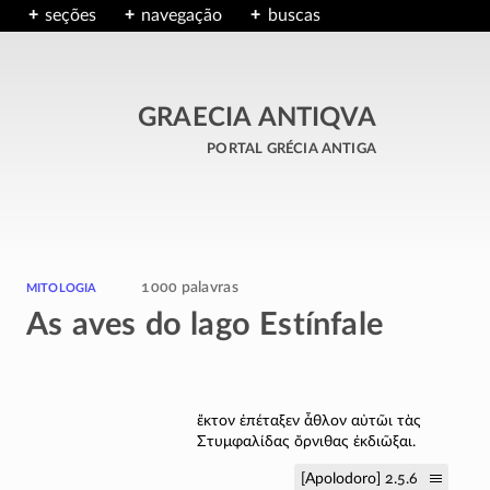
seções
navegação
buscas
GRAECIA ANTIQVA
portal grécia antiga
mitologia
1000 palavras
As aves do lago Estínfale
ἕκτον ἐπέταξεν ἆθλον αὐτῶι τὰς
Στυμφαλίδας ὄρνιθας ἐκδιῶξαι.
[Apolodoro] 2.5.6