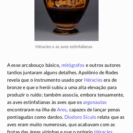
Héracles e as aves estinfalianas
A esse arcabouço básico,
mitógrafos
e outros autores
tardios juntaram alguns detalhes. Apolônio de Rodes
revela que o instrumento usado por
Héracles
era de
bronze e que o herói subiu a uma alta elevação para
produzir o ruído; também associa, embora tenuamente,
as aves estinfalianas às aves que os
argonautas
encontraram na ilha de
Ares
, capazes de lançar penas
pontiagudas como dardos.
Diodoro Sículo
relata que as
aves eram muito numerosas, que acabavam com as
frutas das áreas vizinhas e que o próprio
Héracles