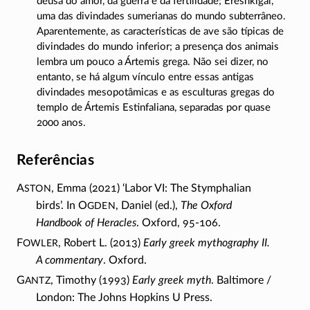
deusa do amor, da guerra e da fertilidade; Ereshkigal,
uma das divindades sumerianas do mundo subterrâneo.
Aparentemente, as características de ave são típicas de
divindades do mundo inferior; a presença dos animais
lembra um pouco a Ártemis grega. Não sei dizer, no
entanto, se há algum vínculo entre essas antigas
divindades mesopotâmicas e as esculturas gregas do
templo de Ártemis Estinfaliana, separadas por quase
2000 anos.
Referências
ston
A
, Emma (2021) ‘Labor VI: The Stymphalian
gden
birds’. In O
, Daniel (ed.),
The Oxford
Handbook of Heracles
. Oxford,
95-106
.
owler
F
, Robert L. (2013)
Early greek mythography II.
A commentary
. Oxford.
antz
G
, Timothy (1993)
Early greek myth
.
Baltimore /
London: The Johns Hopkins U Press.