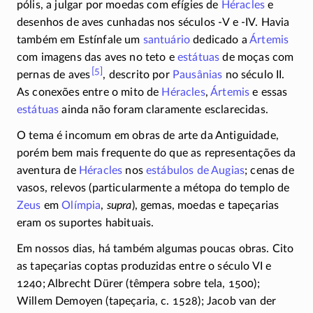
pólis, a julgar por moedas com efígies de
Héracles
e
desenhos de aves cunhadas nos séculos
-V
e
-IV.
Havia
também em Estínfale um
santuário
dedicado a
Ártemis
com imagens das aves no teto e
estátuas
de moças com
[5]
pernas de
aves
,
descrito por
Pausânias
no século II.
As conexões entre o mito de
Héracles
,
Ártemis
e essas
estátuas
ainda não foram claramente esclarecidas.
O tema é incomum em obras de arte da Antiguidade,
porém bem mais frequente do que as representações da
aventura de
Héracles
nos
estábulos de Augias
; cenas de
vasos, relevos (particularmente a métopa do templo de
Zeus
em
Olímpia
,
supra
), gemas, moedas e tapeçarias
eram os suportes habituais.
Em nossos dias, há também algumas poucas obras. Cito
as tapeçarias coptas produzidas entre o século VI e
1240; Albrecht Dürer (têmpera sobre tela, 1500);
Willem Demoyen (tapeçaria, c. 1528); Jacob van der