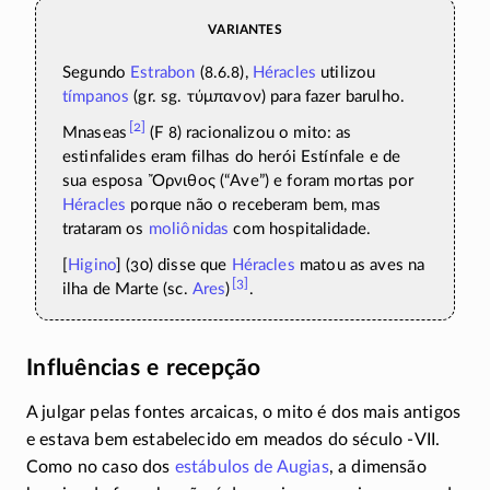
Variantes
Segundo
Estrabon
(8.6.8),
Héracles
utilizou
tímpanos
(gr. sg.
τύμπανον
) para fazer barulho.
[2]
Mnaseas
(F 8)
racionalizou o mito: as
estinfalides eram filhas do herói Estínfale e de
sua esposa
Ὄρνιθος
(“Ave”) e foram mortas por
Héracles
porque não o receberam bem, mas
trataram os
moliônidas
com hospitalidade.
[
Higino
] (30) disse que
Héracles
matou as aves na
[3]
ilha de Marte (sc.
Ares
)
.
Influências e recepção
A julgar pelas fontes arcaicas, o mito é dos mais antigos
e estava bem estabelecido em meados do século
-VII
.
Como no caso dos
estábulos de Augias
, a dimensão