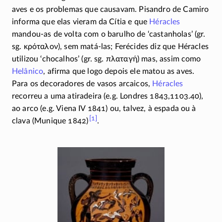
aves e os problemas que causavam. Pisandro de Camiro
informa que elas vieram da Cítia e que
Héracles
mandou-as
de volta com o barulho de ‘castanholas’ (gr.
sg.
κρόταλον
), sem
matá-las;
Ferécides diz que Héracles
utilizou ‘chocalhos’ (gr. sg.
πλαταγή
) mas, assim como
Helânico
, afirma que logo depois ele matou as aves.
Para os decoradores de vasos arcaicos,
Héracles
recorreu a uma atiradeira (e.g. Londres 1843,1103.40),
ao arco (e.g. Viena IV 1841) ou, talvez, à espada ou à
[1]
clava (Munique
1842)
.