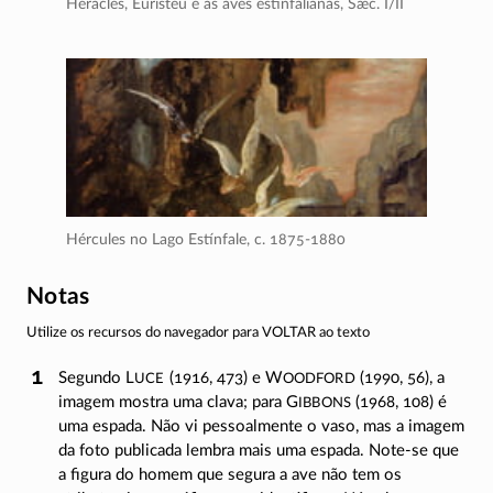
Héracles, Euristeu e as aves estinfalianas,
Sæc. I/II
Hércules no Lago Estínfale,
c. 1875-1880
Notas
Utilize os recursos do navegador para VOLTAR ao texto
uce
oodford
Segundo L
(1916, 473) e W
(1990, 56), a
ibbons
imagem mostra uma clava; para G
(1968, 108) é
uma espada. Não vi pessoalmente o vaso, mas a imagem
da foto publicada lembra mais uma espada.
Note-se
que
a figura do homem que segura a ave não tem os