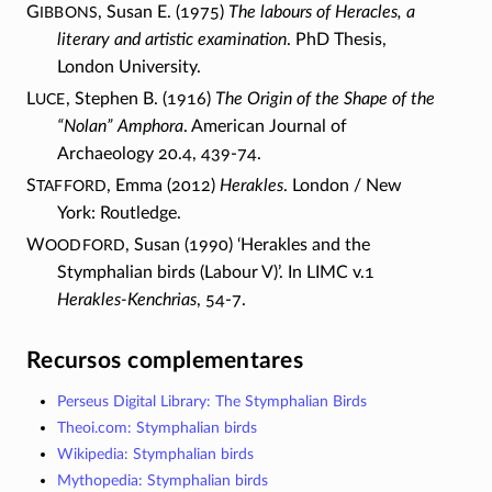
ibbons
G
, Susan E. (1975)
The labours of Heracles, a
literary and artistic examination
. PhD Thesis,
London University.
uce
L
, Stephen B. (1916)
The Origin of the Shape of the
“Nolan” Amphora
. American Journal of
Archaeology 20.4,
439-74.
tafford
S
, Emma (2012)
Herakles
.
London /
New
York: Routledge.
oodford
W
, Susan (1990) ‘Herakles and the
Stymphalian birds (Labour V)’. In LIMC v.1
Herakles-Kenchrias
,
54-7.
Recursos complementares
Perseus Digital Library: The Stymphalian Birds
Theoi.com: Stymphalian birds
Wikipedia: Stymphalian birds
Mythopedia: Stymphalian birds