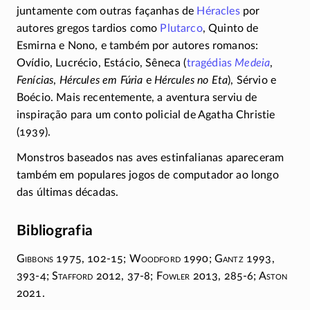
juntamente com outras façanhas de
Héracles
por
autores gregos tardios como
Plutarco
, Quinto de
Esmirna e Nono, e também por autores romanos:
Ovídio, Lucrécio, Estácio, Sêneca (
tragédias
Medeia
,
Fenícias
,
Hércules em Fúria
e
Hércules no Eta
), Sérvio e
Boécio. Mais recentemente, a aventura serviu de
inspiração para um conto policial de Agatha Christie
(1939).
Monstros baseados nas aves estinfalianas apareceram
também em populares jogos de computador ao longo
das últimas décadas.
Bibliografia
G
ibbons
1975,
102-15
; W
oodford
1990; G
antz
1993,
393-4
; S
tafford
2012,
37-8;
F
owler
2013,
285-6;
A
ston
2021.