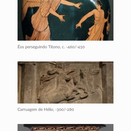
Éos perseguindo Titono,
c. -460/-450
Carruagem de Hélio,
-300/-280