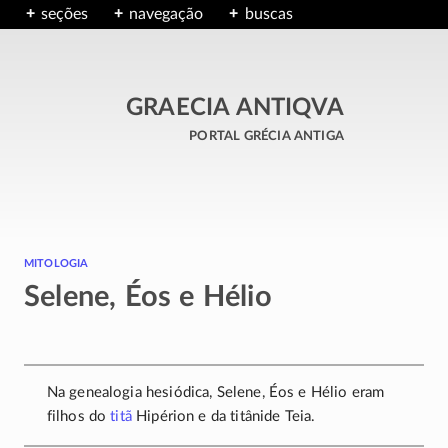
seções
navegação
buscas
GRAECIA ANTIQVA
portal grécia antiga
mitologia
Selene, Éos e Hélio
Na genealogia hesiódica, Selene, Éos e Hélio eram
filhos do
titã
Hipérion e da titânide Teia.