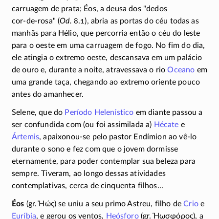
carruagem de prata; Éos, a deusa dos "dedos
cor-de-rosa
" (
Od.
8.1), abria as portas do céu todas as
manhãs para Hélio, que percorria então o céu do leste
para o oeste em uma carruagem de fogo. No fim do dia,
ele atingia o extremo oeste, descansava em um palácio
de ouro e, durante a noite, atravessava o rio
Oceano
em
uma grande taça, chegando ao extremo oriente pouco
antes do amanhecer.
Selene, que do
Período Helenístico
em diante passou a
ser confundida com (ou foi assimilada a)
Hécate
e
Ártemis
,
apaixonou-se
pelo pastor Endímion ao
vê-lo
durante o sono e fez com que o jovem dormisse
eternamente, para poder contemplar sua beleza para
sempre. Tiveram, ao longo dessas atividades
contemplativas, cerca de cinquenta filhos...
Éos
(gr.
Ἠώς
) se uniu a seu primo Astreu, filho de
Crio
e
Euríbia
, e gerou os ventos,
Heósforo
(gr.
Ἡωσφόρος
), a