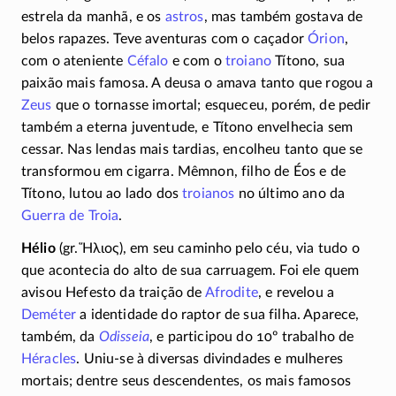
estrela da manhã, e os
astros
, mas também gostava de
belos rapazes. Teve aventuras com o caçador
Órion
,
com o ateniente
Céfalo
e com o
troiano
Títono, sua
paixão mais famosa. A deusa o amava tanto que rogou a
Zeus
que o tornasse imortal; esqueceu, porém, de pedir
também a eterna juventude, e Títono envelhecia sem
cessar. Nas lendas mais tardias, encolheu tanto que se
transformou em cigarra. Mêmnon, filho de Éos e de
Títono, lutou ao lado dos
troianos
no último ano da
Guerra de Troia
.
Hélio
(gr.
Ἥλιος
), em seu caminho pelo céu, via tudo o
que acontecia do alto de sua carruagem. Foi ele quem
avisou Hefesto da traição de
Afrodite
, e revelou a
Deméter
a identidade do raptor de sua filha. Aparece,
também, da
Odisseia
, e participou do 10º trabalho de
Héracles
.
Uniu-se
à diversas divindades e mulheres
mortais; dentre seus descendentes, os mais famosos