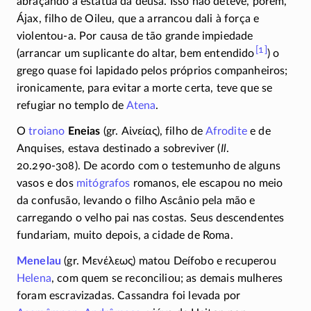
abraçando a estátua da deusa. Isso não deteve, porém,
Ájax, filho de Oileu, que a arrancou dali à força e
violentou-a
. Por causa de tão grande impiedade
[1]
(arrancar um suplicante do altar, bem entendido
) o
grego quase foi lapidado pelos próprios companheiros;
ironicamente, para evitar a morte certa, teve que se
refugiar no templo de
Atena
.
O
troiano
Eneias
(gr.
Αἰνείας
), filho de
Afrodite
e de
Anquises, estava destinado a sobreviver (
Il
.
20.290-308)
. De acordo com o testemunho de alguns
vasos e dos
mitógrafos
romanos, ele escapou no meio
da confusão, levando o filho Ascânio pela mão e
carregando o velho pai nas costas. Seus descendentes
fundariam, muito depois, a cidade de Roma.
Menelau
(gr.
Μενέλεως
) matou Deífobo e recuperou
Helena
, com quem se reconciliou; as demais mulheres
foram escravizadas. Cassandra foi levada por