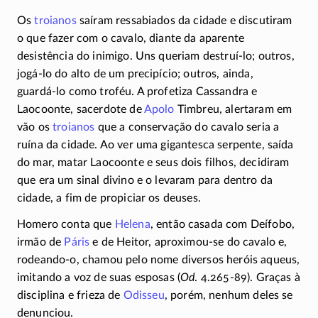
Os
troianos
saíram ressabiados da cidade e discutiram
o que fazer com o cavalo, diante da aparente
desistência do inimigo. Uns queriam
destruí-lo
; outros,
jogá-lo
do alto de um precipício; outros, ainda,
guardá-lo
como troféu. A profetiza Cassandra e
Laocoonte, sacerdote de
Apolo
Timbreu, alertaram em
vão os
troianos
que a conservação do cavalo seria a
ruína da cidade. Ao ver uma gigantesca serpente, saída
do mar, matar Laocoonte e seus dois filhos, decidiram
que era um sinal divino e o levaram para dentro da
cidade, a fim de propiciar os deuses.
Homero conta que
Helena
, então casada com Deífobo,
irmão de
Páris
e de Heitor,
aproximou-se
do cavalo e,
rodeando-o
, chamou pelo nome diversos heróis aqueus,
imitando a voz de suas esposas (
Od
.
4.265-89)
. Graças à
disciplina e frieza de
Odisseu
, porém, nenhum deles se
denunciou.