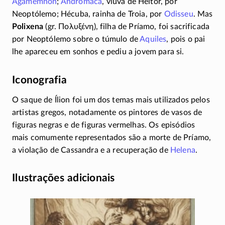
Agamêmnon
;
Andrômaca
, viúva de Heitor, por
Neoptólemo; Hécuba, rainha de Troia, por
Odisseu
. Mas
Polixena
(gr.
Πολυξένη
), filha de Príamo, foi sacrificada
por Neoptólemo sobre o túmulo de
Aquiles
, pois o pai
lhe apareceu em sonhos e pediu a jovem para si.
Iconografia
O saque de Ílion foi um dos temas mais utilizados pelos
artistas gregos, notadamente os pintores de vasos de
figuras negras e de figuras vermelhas. Os episódios
mais comumente representados são a morte de Príamo,
a violação de Cassandra e a recuperação de
Helena
.
Ilustrações adicionais