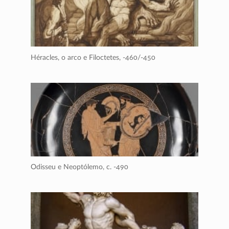
Héracles, o arco e Filoctetes,
-460/-450
Odisseu e Neoptólemo,
c. -490