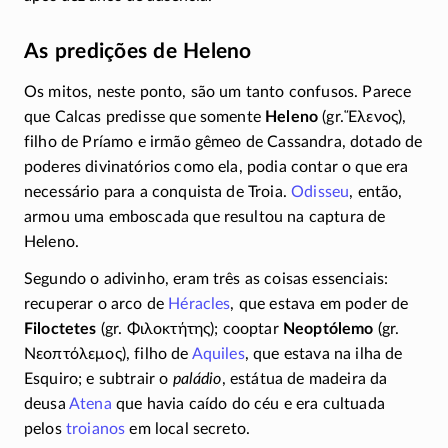
As predições de Heleno
Os mitos, neste ponto, são um tanto confusos. Parece
que Calcas predisse que somente
Heleno
(gr.
Ἕλενος
),
filho de Príamo e irmão gêmeo de Cassandra, dotado de
poderes divinatórios como ela, podia contar o que era
necessário para a conquista de Troia.
Odisseu
, então,
armou uma emboscada que resultou na captura de
Heleno.
Segundo o adivinho, eram três as coisas essenciais:
recuperar o arco de
Héracles
, que estava em poder de
Filoctetes
(gr.
Φιλοκτήτης
); cooptar
Neoptólemo
(gr.
Νεοπτόλεμος
), filho de
Aquiles
, que estava na ilha de
Esquiro; e subtrair o
paládio
, estátua de madeira da
deusa
Atena
que havia caído do céu e era cultuada
pelos
troianos
em local secreto.