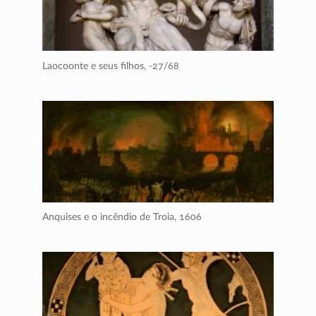
Laocoonte e seus filhos,
-27/68
Anquises e o incêndio de Troia,
1606