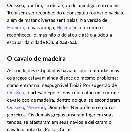
Odisseu, por fim, se disfarçou de mendigo, entrou em
Troia sem ser reconhecido e conseguiu roubar o
paládio
,
além de matar diversas sentinelas. Na versão de
Homero
, a mais antiga,
Helena
encontrou-o
e
reconheceu-o
, mas não o delatou e até o ajudou a
escapar da cidade (
Od
.
4.244-64)
.
O cavalo de madeira
As condições estipuladas haviam sido cumpridas mas
os gregos estavam ainda diante do mesmo problema:
como entrar na inexpugnável Troia? Por sugestão de
Odisseu
, o artesão Epeio construiu então um enorme
cavalo oco de madeira, dentro do qual se esconderam
Odisseu
,
Menelau
, Diomedes, Neoptólemo e outros
gerreiros. Os demais gregos puseram fogo em suas
tendas, se afastaram em seus navios e deixaram o
cavalo diante das Portas Ceias.