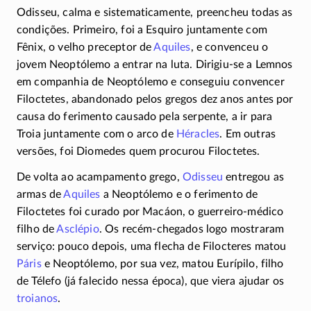
Odisseu, calma e sistematicamente, preencheu todas as
condições. Primeiro, foi a Esquiro juntamente com
Fênix, o velho preceptor de
Aquiles
, e convenceu o
jovem Neoptólemo a entrar na luta.
Dirigiu-se
a Lemnos
em companhia de Neoptólemo e conseguiu convencer
Filoctetes, abandonado pelos gregos dez anos antes por
causa do ferimento causado pela serpente, a ir para
Troia juntamente com o arco de
Héracles
. Em outras
versões, foi Diomedes quem procurou Filoctetes.
De volta ao acampamento grego,
Odisseu
entregou as
armas de
Aquiles
a Neoptólemo e o ferimento de
Filoctetes foi curado por Macáon, o
guerreiro-médico
filho de
Asclépio
. Os
recém-chegados
logo mostraram
serviço: pouco depois, uma flecha de Filocteres matou
Páris
e Neoptólemo, por sua vez, matou Eurípilo, filho
de Télefo (já falecido nessa época), que viera ajudar os
troianos
.