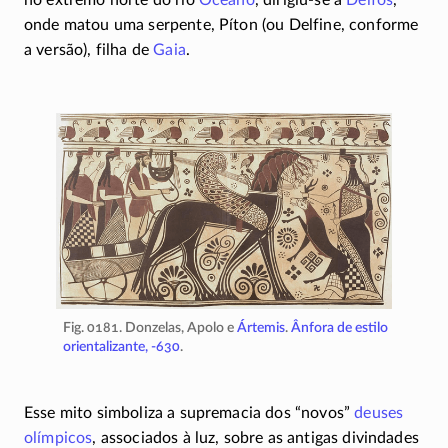
no extremo norte do rio
Oceano
,
dirigiu-se
a
Delfos
,
onde matou uma serpente, Píton (ou Delfine, conforme
a versão), filha de
Gaia
.
Fig. 0181. Donzelas, Apolo e
Ártemis
.
Ânfora de estilo
orientalizante,
-630
.
Esse mito simboliza a supremacia dos “novos”
deuses
olímpicos
, associados à luz, sobre as antigas divindades