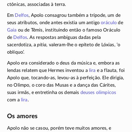
ctônicas, associadas à terra.
Em
Delfos
, Apolo consagrou também a trípode, um de
seus atributos, onde antes existia um antigo
oráculo
de
Gaia
ou de Têmis, instituindo então o famoso Oráculo
de
Delfos
. As respostas ambíguas dadas pela
sacerdotiza, a
pítia
,
valeram-lhe
o epíteto de Lóxias, ‘o
oblíquo’.
Apolo era considerado o deus da música e, embora as
lendas relatem que Hermes inventou a
lira
e a flauta, foi
Apolo que,
tocando-as
,
levou-as
à perfeição. Ele dirigia,
no Olimpo, o coro das Musas e a dança das Cárites,
suas irmãs, e entretinha os demais
deuses olímpicos
com a
lira
.
Os amores
Apolo não se casou, porém teve muitos amores, e