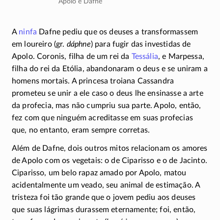
Apolo e Dafne
A
ninfa
Dafne pediu que os deuses a transformassem
em loureiro (gr.
dáphne
) para fugir das investidas de
Apolo. Coronis, filha de um rei da
Tessália
, e Marpessa,
filha do rei da Etólia, abandonaram o deus e se uniram a
homens mortais. A princesa troiana Cassandra
prometeu se unir a ele caso o deus lhe ensinasse a arte
da profecia, mas não cumpriu sua parte. Apolo, então,
fez com que ninguém acreditasse em suas profecias
que, no entanto, eram sempre corretas.
Além de Dafne, dois outros mitos relacionam os amores
de Apolo com os vegetais: o de Ciparisso e o de Jacinto.
Ciparisso, um belo rapaz amado por Apolo, matou
acidentalmente um veado, seu animal de estimação. A
tristeza foi tão grande que o jovem pediu aos deuses
que suas lágrimas durassem eternamente; foi, então,