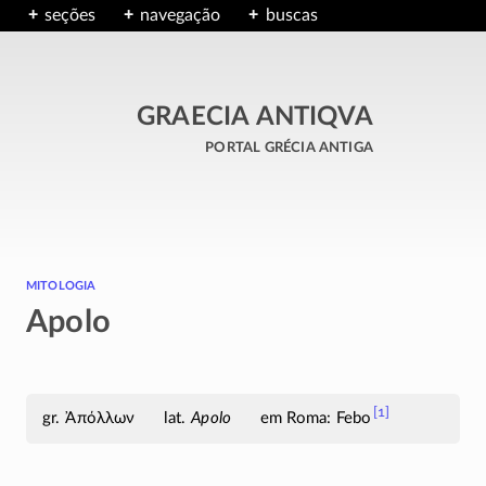
seções
navegação
buscas
GRAECIA ANTIQVA
portal grécia antiga
mitologia
Apolo
[1]
Ἀπόλλων
Apolo
em Roma: Febo