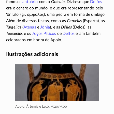
famoso
santuário
com o
Oráculo
.
Dizia-se
que
Delfos
era o centro do mundo, o que era representando pelo
‘ônfalo’ (gr. ὀμφαλός), uma pedra em forma de umbigo.
Além de diversas festas, como as
Carneias
(Esparta), as
Targélias
(
Atenas
e
Jônia
), e as
Délias
(Delos), as
Teoxenias
e os
Jogos Píticos
de
Delfos
eram também
celebrados em honra de Apolo.
Ilustrações adicionais
Apolo, Ártemis e Letó,
-520/-500