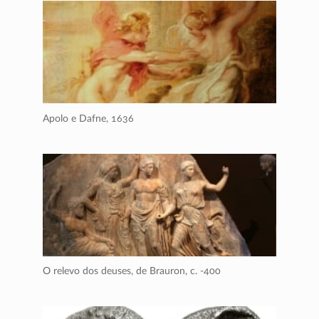
Apolo e Dafne,
1636
O relevo dos deuses, de Brauron,
c. -400