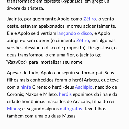
transformado em cipreste (
kypárissos
, em grego), a
árvore da tristeza.
Jacinto, por quem tanto Apolo como
Zéfiro
, o vento
oeste, estavam apaixonados, morreu acidentalmente.
Ele e Apolo se divertiam
lançando o disco
, e Apolo
atingiu-o
sem querer (o ciumento
Zéfiro
, em algumas
versões, desviou o disco de propósito). Desgostoso, o
deus
transformou-o
em uma flor, o jacinto (gr.
Ὑάκινθος
), para imortalizar seu nome.
Apesar de tudo, Apolo conseguiu se tornar pai. Seus
filhos mais conhecidos foram o herói Aristeu, que teve
com a
ninfa
Cirene; o
herói-deus
Asclépio
, nascido de
Coronis; Naxos e Mileto,
heróis
epônimos da ilha e da
cidade homônimas, nascidos de Acacális, filha do rei
Minos
; e, segundo alguns
mitógrafos
, teve filhos
também com uma ou duas Musas.