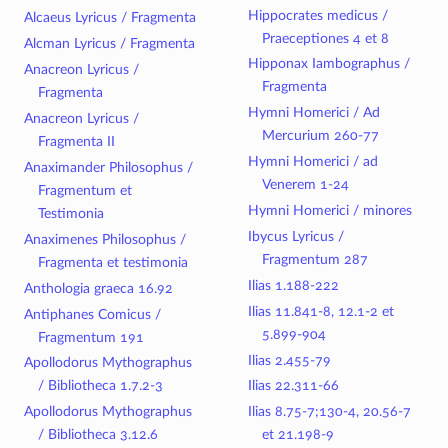
Hippocrates medicus /
Alcaeus Lyricus / Fragmenta
Praeceptiones 4 et 8
Alcman Lyricus / Fragmenta
Hipponax Iambographus /
Anacreon Lyricus /
Fragmenta
Fragmenta
Hymni Homerici / Ad
Anacreon Lyricus /
Mercurium 260-77
Fragmenta II
Hymni Homerici / ad
Anaximander Philosophus /
Venerem 1-24
Fragmentum et
Hymni Homerici / minores
Testimonia
Ibycus Lyricus /
Anaximenes Philosophus /
Fragmentum 287
Fragmenta et testimonia
Ilias 1.188-222
Anthologia graeca 16.92
Ilias 11.841-8, 12.1-2 et
Antiphanes Comicus /
5.899-904
Fragmentum 191
Ilias 2.455-79
Apollodorus Mythographus
/ Bibliotheca 1.7.2-3
Ilias 22.311-66
Apollodorus Mythographus
Ilias 8.75-7;130-4, 20.56-7
/ Bibliotheca 3.12.6
et 21.198-9