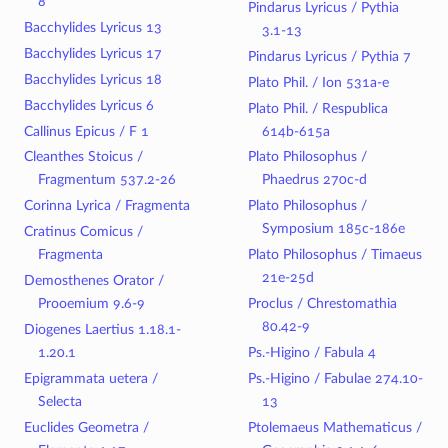
8
Pindarus Lyricus / Pythia
Bacchylides Lyricus 13
3.1-13
Bacchylides Lyricus 17
Pindarus Lyricus / Pythia 7
Bacchylides Lyricus 18
Plato Phil. / Ion 531a-e
Bacchylides Lyricus 6
Plato Phil. / Respublica
Callinus Epicus / F 1
614b-615a
Cleanthes Stoicus /
Plato Philosophus /
Fragmentum 537.2-26
Phaedrus 270c-d
Corinna Lyrica / Fragmenta
Plato Philosophus /
Symposium 185c-186e
Cratinus Comicus /
Fragmenta
Plato Philosophus / Timaeus
21e-25d
Demosthenes Orator /
Prooemium 9.6-9
Proclus / Chrestomathia
80.42-9
Diogenes Laertius 1.18.1-
1.20.1
Ps.-Higino / Fabula 4
Epigrammata uetera /
Ps.-Higino / Fabulae 274.10-
Selecta
13
Euclides Geometra /
Ptolemaeus Mathematicus /