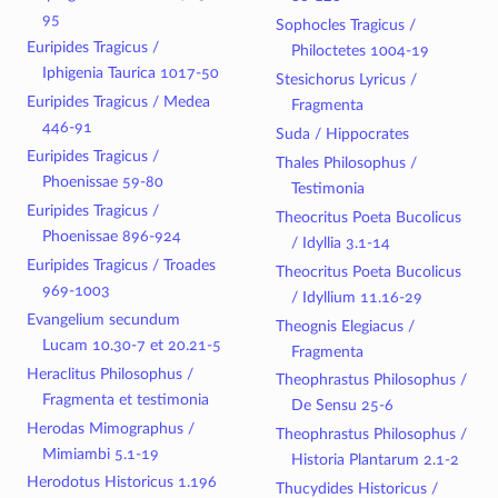
95
Sophocles Tragicus /
Euripides Tragicus /
Philoctetes 1004-19
Iphigenia Taurica 1017-50
Stesichorus Lyricus /
Euripides Tragicus / Medea
Fragmenta
446-91
Suda / Hippocrates
Euripides Tragicus /
Thales Philosophus /
Phoenissae 59-80
Testimonia
Euripides Tragicus /
Theocritus Poeta Bucolicus
Phoenissae 896-924
/ Idyllia 3.1-14
Euripides Tragicus / Troades
Theocritus Poeta Bucolicus
969-1003
/ Idyllium 11.16-29
Evangelium secundum
Theognis Elegiacus /
Lucam 10.30-7 et 20.21-5
Fragmenta
Heraclitus Philosophus /
Theophrastus Philosophus /
Fragmenta et testimonia
De Sensu 25-6
Herodas Mimographus /
Theophrastus Philosophus /
Mimiambi 5.1-19
Historia Plantarum 2.1-2
Herodotus Historicus 1.196
Thucydides Historicus /