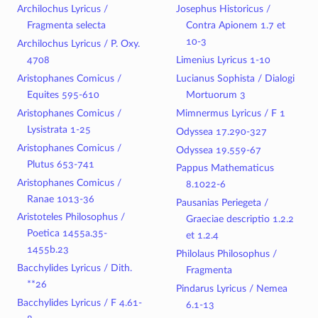
Archilochus Lyricus /
Josephus Historicus /
Fragmenta selecta
Contra Apionem 1.7 et
10-3
Archilochus Lyricus / P. Oxy.
4708
Limenius Lyricus 1-10
Aristophanes Comicus /
Lucianus Sophista / Dialogi
Equites 595-610
Mortuorum 3
Aristophanes Comicus /
Mimnermus Lyricus / F 1
Lysistrata 1-25
Odyssea 17.290-327
Aristophanes Comicus /
Odyssea 19.559-67
Plutus 653-741
Pappus Mathematicus
Aristophanes Comicus /
8.1022-6
Ranae 1013-36
Pausanias Periegeta /
Aristoteles Philosophus /
Graeciae descriptio 1.2.2
Poetica 1455a.35-
et 1.2.4
1455b.23
Philolaus Philosophus /
Bacchylides Lyricus / Dith.
Fragmenta
**26
Pindarus Lyricus / Nemea
Bacchylides Lyricus / F 4.61-
6.1-13