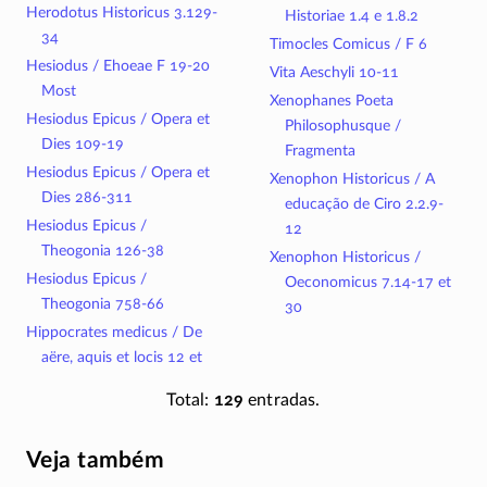
Herodotus Historicus 3.129-
Historiae 1.4 e 1.8.2
34
Timocles Comicus / F 6
Hesiodus / Ehoeae F 19-20
Vita Aeschyli 10-11
Most
Xenophanes Poeta
Hesiodus Epicus / Opera et
Philosophusque /
Dies 109-19
Fragmenta
Hesiodus Epicus / Opera et
Xenophon Historicus / A
Dies 286-311
educação de Ciro 2.2.9-
Hesiodus Epicus /
12
Theogonia 126-38
Xenophon Historicus /
Hesiodus Epicus /
Oeconomicus 7.14-17 et
Theogonia 758-66
30
Hippocrates medicus / De
aëre, aquis et locis 12 et
Total:
129
entradas.
Veja também