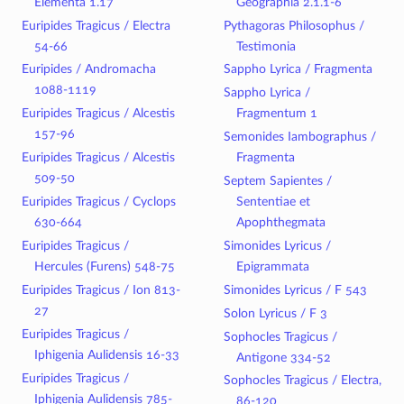
Elementa 1.17
Geographia 2.1.1-6
Euripides Tragicus / Electra
Pythagoras Philosophus /
54-66
Testimonia
Euripides / Andromacha
Sappho Lyrica / Fragmenta
1088-1119
Sappho Lyrica /
Euripides Tragicus / Alcestis
Fragmentum 1
157-96
Semonides Iambographus /
Euripides Tragicus / Alcestis
Fragmenta
509-50
Septem Sapientes /
Euripides Tragicus / Cyclops
Sententiae et
630-664
Apophthegmata
Euripides Tragicus /
Simonides Lyricus /
Hercules (Furens) 548-75
Epigrammata
Euripides Tragicus / Ion 813-
Simonides Lyricus / F 543
27
Solon Lyricus / F 3
Euripides Tragicus /
Sophocles Tragicus /
Iphigenia Aulidensis 16-33
Antigone 334-52
Euripides Tragicus /
Sophocles Tragicus / Electra,
Iphigenia Aulidensis 785-
86-120