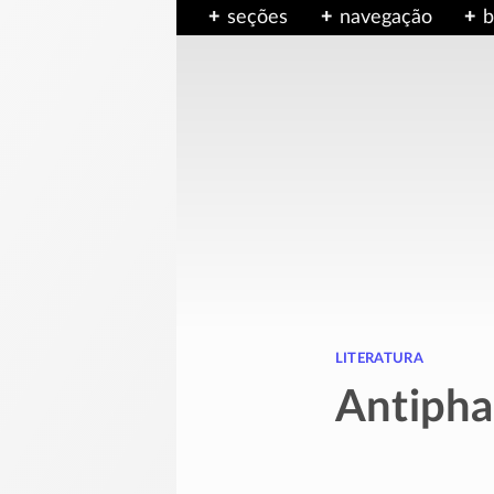
seções
navegação
b
literatura
Antipha