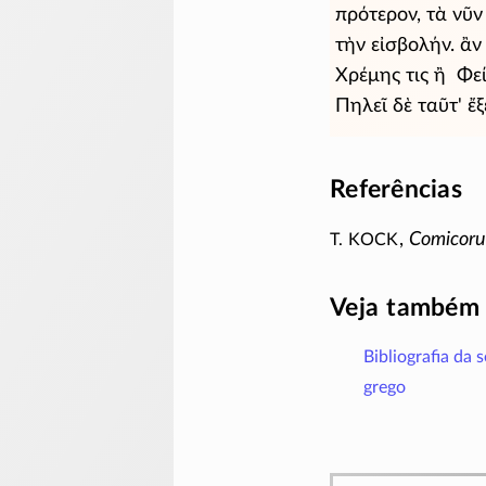
πρότερον, τὰ νῦ
τὴν εἰσβολήν. ἂ
Χρέμης τις ἢ Φει
Πηλεῖ δὲ ταῦτ' ἔ
Referências
T. Kock
,
Comicoru
Veja também
Bibliografia da 
grego