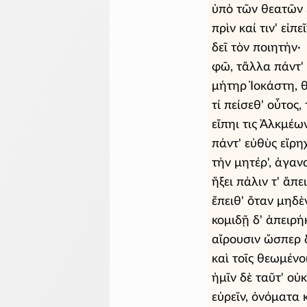
ὑπὸ τῶν θεατῶν 
πρὶν καί τιν' εἰπ
δεῖ τὸν ποιητήν·
φῶ, τἄλλα πάντ' 
μήτηρ Ἰοκάστη, θ
τί πείσεθ' οὗτος,
εἴπηι τις Ἀλκμέω
πάντ' εὐθὺς εἴρη
τὴν μητέρ', ἀγαν
ἥξει πάλιν τ' ἄπ
ἔπειθ' ὅταν μηδὲν
κομιδῇ δ' ἀπειρή
αἴρουσιν ὥσπερ
καὶ τοῖς θεωμένο
ἡμῖν δὲ ταῦτ' οὐ
εὑρεῖν, ὀνόματα