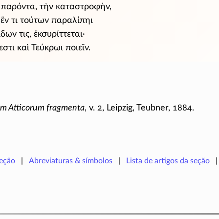
ν παρόντα, τὴν καταστροφήν,
ν ἕν τι τούτων παραλίπηι
́δων τις, ἐκσυρίττεται·
ξεστι καὶ Τεύκρωι ποιεῖν.
m Atticorum fragmenta
, v. 2, Leipzig, Teubner, 1884.
seção
Abreviaturas & símbolos
Lista de artigos da seção