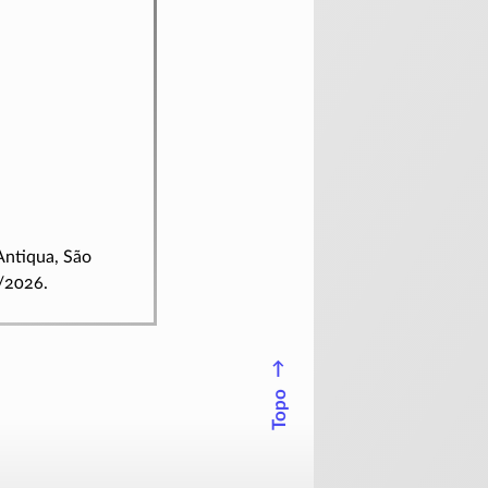
 Antiqua, São
/2026.
↑
Topo