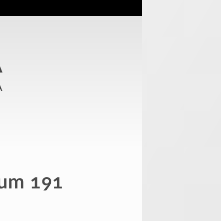
A
a
tum 191