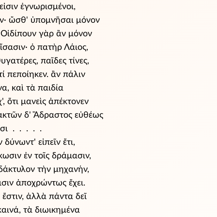
εἰσιν ἐγνωρισμένοι,
εῖν· ὥσθ' ὑπομνῆσαι μόνον
 Οἰδίπουν γὰρ ἂν μόνον
ἴσασιν· ὁ πατὴρ Λάιος,
υγατέρες, παῖδες τίνες,
 τί πεποίηκεν. ἂν πάλιν
να, καὶ τὰ παιδία
χ', ὅτι μανεὶς ἀπέκτονεν
ακτῶν δ' Ἄδραστος εὐθέως
εισι . . . . .
 δύνωντ' εἰπεῖν ἔτι,
κωσιν ἐν τοῖς δράμασιν,
 δάκτυλον τὴν μηχανήν,
ισιν ἀποχρώντως ἔχει.
κ ἔστιν, ἀλλὰ πάντα δεῖ
 καινά, τὰ διωικημένα