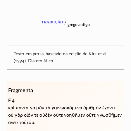
tradução
/
grego antigo
Texto em prosa, baseado na edição de Kirk et al.
(1994). Dialeto ático.
Fragmenta
F 4
καὶ πάντα γα μὰν τὰ γιγνωσκόμενα ἀριθμὸν ἔχοντι·
οὐ γὰρ οἷόν τε οὐδὲν οὔτε νοηθῆμεν οὔτε γνωσθῆμεν
ἄνευ τούτου.