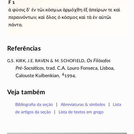
F 1
ἁ φύσις δ' ἐν τῶι κόσμωι ἁρμόχθη ἐξ ἀπείρων τε καὶ
περαινόντων, καὶ ὅλος ὁ κόσμος καὶ τὰ ἐν αὐτῶι
πάντα.
Referências
G.S. Kirk, J.E. Raven & M. Schofield
,
Os Filósofos
Pré-Socráticos
, trad. C.A. Louro Fonseca, Lisboa,
4
Calouste Kulbenkian,
1994.
Veja também
Bibliografia da seção
Abreviaturas & símbolos
Lista
de artigos da seção
Lista de textos em grego