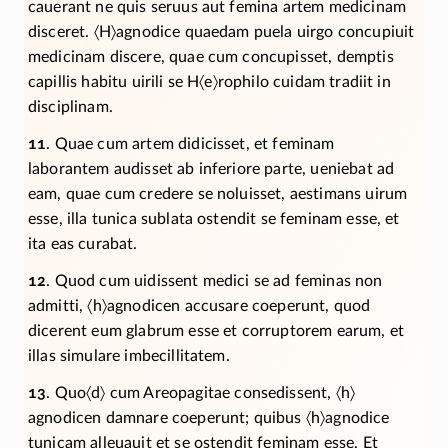
cauerant ne quis seruus aut femina artem medicinam
disceret.
〈H〉
agnodice quaedam puela uirgo concupiuit
medicinam discere, quae cum concupisset, demptis
capillis habitu uirili se H
〈e〉
rophilo cuidam tradiit in
disciplinam.
11
. Quae cum artem didicisset, et feminam
laborantem audisset ab inferiore parte, ueniebat ad
eam, quae cum credere se noluisset, aestimans uirum
esse, illa tunica sublata ostendit se feminam esse, et
ita eas curabat.
12
. Quod cum uidissent medici se ad feminas non
admitti,
〈h〉
agnodicen accusare coeperunt, quod
dicerent eum glabrum esse et corruptorem earum, et
illas simulare imbecillitatem.
13
. Quo
〈d〉
cum Areopagitae consedissent,
〈h〉
agnodicen damnare coeperunt; quibus
〈h〉
agnodice
tunicam alleuauit et se ostendit feminam esse. Et