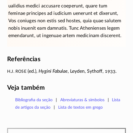
ualidius medici accusare coeperunt, quare tum
feminae principes ad iudicium uenerunt et dixerunt,
Vos coniuges non estis sed hostes, quia quae salutem
nobis inuenit eam damnatis. Tunc Athenienses legem
emendarunt, ut ingenuae artem medicinam discerent.
Referências
H.J. Rose
(ed.),
Hygini Fabulae
, Leyden, Sythoff, 1933.
Veja também
Bibliografia da seção
Abreviaturas & símbolos
Lista
de artigos da seção
Lista de textos em grego