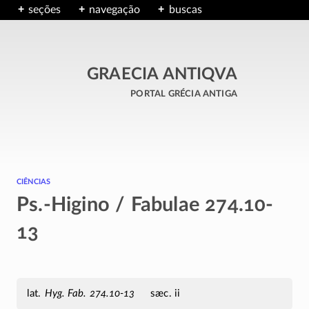
seções
navegação
buscas
GRAECIA ANTIQVA
portal grécia antiga
ciências
Ps.-Higino / Fabulae 274.10-
13
Hyg.
Fab.
274.10-13
sæc. ii