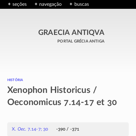
seções
navegação
buscas
GRAECIA ANTIQVA
portal grécia antiga
história
Xenophon Historicus /
Oeconomicus 7.14-17 et 30
X.
Oec.
7.14-7; 30
-390 / -371