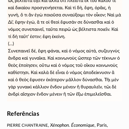
ὡς βέλτιστα ἕξει καὶ ἄλλα ὅτι πλεῖστα ἐκ τοῦ καλοῦ τε
καὶ δικαίου προσγενήσεται. Καὶ τί δή, ἔφη, ὁρᾶις, ἡ
γυνή, ὅ τι ἂν ἐγὼ ποιοῦσα συναύξοιμι τὸν οἶκον; Ναὶ μὰ
Δί', ἔφην ἐγώ, ἅ τε οἱ θεοὶ ἔφυσάν σε δύνασθαι καὶ ὁ
νόμος συνεπαινεῖ, ταῦτα πειρῶ ὡς βέλτιστα ποιεῖν. Καὶ
τί δὴ ταῦτ' ἐστιν; ἔφη ἐκείνη.
(...)
Συνεπαινεῖ δέ, ἔφη φάναι, καὶ ὁ νόμος αὐτά, συζευγνὺς
ἄνδρα καὶ γυναῖκα. Καὶ κοινωνοὺς ὥσπερ τῶν τέκνων ὁ
θεὸς ἐποίησεν, οὕτω καὶ ὁ νόμος τοῦ οἴκου κοινωνοὺς
καθίστησι. Καὶ καλὰ δὲ εἶναι ὁ νόμος ἀποδείκνυσιν ἃ
καὶ ὁ θεὸς ἔφυσεν ἑκάτερον μᾶλλον δύνασθαι. Τῆι μὲν
γὰρ γυναικὶ κάλλιον ἔνδον μένειν ἢ θυραυλεῖν, τῶι δὲ
ἀνδρὶ αἴσχιον ἔνδον μένειν ἢ τῶν ἔξω ἐπιμελεῖσθαι.
Referências
Pierre Chantraine
,
Xénophon. Économique
, Paris,