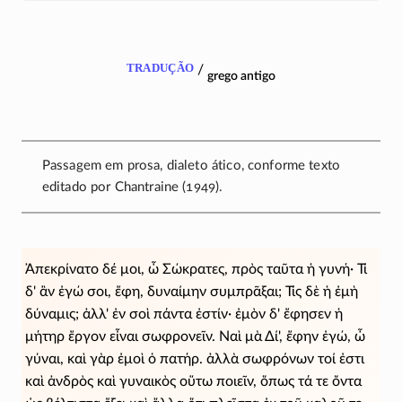
tradução
/
grego antigo
Passagem em prosa, dialeto ático, conforme texto
editado por Chantraine (1949).
Ἀπεκρίνατο δέ μοι, ὦ Σώκρατες, πρὸς ταῦτα ἡ γυνή· Τί
δ' ἂν ἐγώ σοι, ἔφη, δυναίμην συμπρᾶξαι; Τίς δὲ ἡ ἐμὴ
δύναμις; ἀλλ' ἐν σοὶ πάντα ἐστίν· ἐμὸν δ' ἔφησεν ἡ
μήτηρ ἔργον εἶναι σωφρονεῖν. Ναὶ μὰ Δί', ἔφην ἐγώ, ὦ
γύναι, καὶ γὰρ ἐμοὶ ὁ πατήρ. ἀλλὰ σωφρόνων τοί ἐστι
καὶ ἀνδρὸς καὶ γυναικὸς οὕτω ποιεῖν, ὅπως τά τε ὄντα