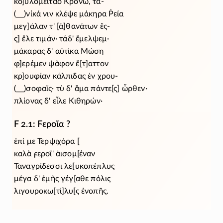
κο]υλομείταο Κρόνω, τα-
(⸏)νίκά νιν κλέψε μάκηρα Ῥεία
μεγ]άλαν τ' [ἀ]θανάτων ἔς-
ς] ἕλε τιμάν· τάδ' ἔμελψεμ·
μάκαρας δ' αὐτίκα Μώση
φ]ερέμεν ψᾶφον ἔ[τ]αττον
κρ]ουφίαν κάλπιδας ἐν χρου-
(⸏)σοφαῖς· τὺ δ' ἅμα πάντε[ς] ὦρθεν·
πλίονας δ' εἷλε Κιθηρών·
F 2.1: Ϝεροῖα ?
ἐπί με Τερψιχόρα [
καλὰ ϝεροῖ' ἀισομ[έναν
Ταναγρίδεσσι λε[υκοπέπλυς
μέγα δ' ἐμῆς γέγ[αθε πόλις
λιγουροκω[τί]λυ[ς ἐνοπῆς.