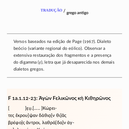
tradução
/
grego antigo
Versos baseados na edição de Page (1967). Dialeto
beócio (variante regional do eólico). Observar a
extensiva restauração dos fragmentos e a presença
do digamma (
ϝ
), letra que já desaparecida nos demais
dialetos gregos.
F 1a.1.12-23: Ἀγὼν Ϝελικῶνος κὴ Κιθηρῶνος
[ ]ε̣υ̣.[..... ]Κώρ̣ει-
τες ἔκρου]ψ̣αν δάθιο̣[ν θι]ᾶς
βρέφο]ς ἄντροι, λαθρά[δα]ν ἀγ-