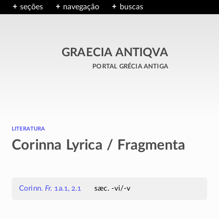
seções
navegação
buscas
GRAECIA ANTIQVA
portal grécia antiga
literatura
Corinna Lyrica / Fragmenta
Corinn.
Fr.
1a.1, 2.1
sæc. -vi/-v