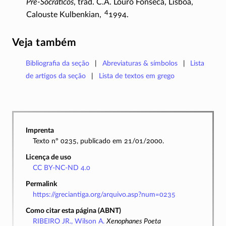
Pré-Socráticos
, trad. C.A. Louro Fonseca, Lisboa,
4
Calouste Kulbenkian,
1994.
Veja também
Bibliografia da seção
Abreviaturas & símbolos
Lista
de artigos da seção
Lista de textos em grego
Imprenta
Texto nº 0235, publicado em 21/01/2000.
Licença de uso
CC BY-NC-ND 4.0
Permalink
https://greciantiga.org/arquivo.asp?num=0235
Como citar esta página (ABNT)
RIBEIRO JR., Wilson A.
Xenophanes Poeta