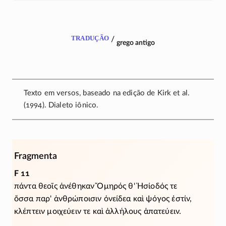
tradução
/
grego antigo
Texto em versos, baseado na edição de Kirk et al.
(1994). Dialeto iônico.
Fragmenta
F 11
πάντα θεοῖς ἀνέθηκαν Ὅμηρός θ' Ἡσίοδός τε
ὅσσα παρ' ἀνθρώποισιν ὀνείδεα καὶ ψόγος ἐστίν,
κλέπτειν μοιχεύειν τε καὶ ἀλλήλους ἀπατεύειν.