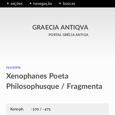
seções
navegação
buscas
GRAECIA ANTIQVA
portal grécia antiga
filosofia
Xenophanes Poeta
Philosophusque / Fragmenta
Xenoph.
-570 / -475