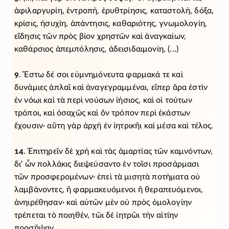
ἀφιλαργυρίη, ἐντροπή, ἐρυθτρίησις, καταστολή, δόξα,
κρίσις, ἡσυχίη, ἀπάντησις, καθαριότης, γνωμολογίη,
εἴδησις τῶν πρὸς βίον χρηστῶν καὶ ἀναγκαίων,
καθάρσιος ἀπεμπόλησις, ἀδεισιδαιμονίη, (...)
9
. Ἔστω δέ σοι εὐμνημόνευτα φαρμακά τε καὶ
δυνάμιες ἁπλαῖ καὶ ἀναγεγραμμέναι, εἴπερ ἄρα ἐστὶν
ἑν νόωι καὶ τὰ περὶ νούσων ἰήσιος, καὶ οἱ τούτων
τρόποι, καὶ ὁσαχῶς καὶ ὃν τρόπον περὶ ἑκάστων
ἔχουσιν· αὕτη γὰρ ἀρχὴ ἐν ἰητρικῆι καὶ μέσα καὶ τέλος.
14
. Ἐπιτηρεῖν δὲ χρὴ καὶ τὰς ἁμαρτίας τῶν καμνόντων,
δι' ὧν πολλάκις διεψεύσαντο ἐν τοῖσι προσάρμασι
τῶν προσφερομένων· ἐπεὶ τὰ μισητὰ ποτήματα οὐ
λαμβάνοντες, ἢ φαρμακευόμενοι ἢ θεραπευόμενοι,
ἀνηιρέθησαν· καὶ αὐτῶν μὲν οὐ πρὸς ὁμολογίην
τρέπεται τὸ ποιηθέν, τῶι δὲ ἰητρῶι τὴν αἰτίην
προσῆψαν.