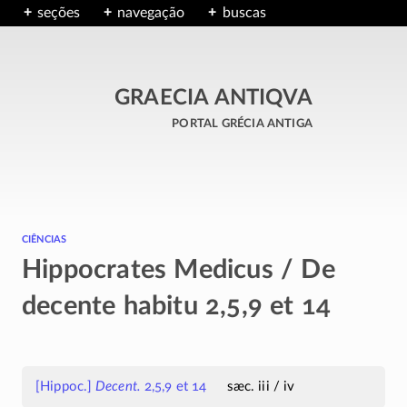
seções
navegação
buscas
GRAECIA ANTIQVA
portal grécia antiga
ciências
Hippocrates Medicus / De
decente habitu 2,5,9 et 14
[Hippoc.]
Decent.
2,5,9 et 14
sæc. iii / iv