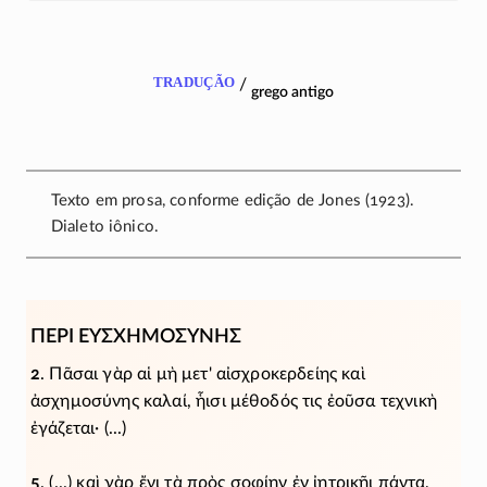
tradução
/
grego antigo
Texto em prosa, conforme edição de Jones (1923).
Dialeto iônico.
ΠΕΡΙ ΕΥΣΧΗΜΟΣΥΝΗΣ
2
. Πᾶσαι γὰρ αἱ μὴ μετ' αἰσχροκερδείης καὶ
ἀσχημοσύνης καλαί, ἧισι μέθοδός τις ἐοῦσα τεχνικὴ
ἐγάζεται· (...)
5
. (...) καὶ γὰρ ἔνι τὰ πρὸς σοφίην ἐν ἰητρικῆι πάντα,