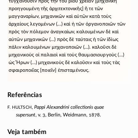
τυγχάνουσιν πρὸς τὴν τοῦ βίου χρείαν [μηχανικὴ
προηγουμένη τῆς ἀρχιτεκτονικῆς] ἥ τε τῶν
μαγγαναρίων, μηχανικῶν καὶ αὐτῶν κατὰ τοὺς
ἀρχαίους λεγομένων (...) καὶ ἡ τῶν ὀργανοποιῶν τῶν
πρὸς τὸν πόλεμον ἀναγκαίων, καλουμένων δὲ καὶ
αὐτῶν μηχανικῶν (...) πρὸς δὲ ταύταις ἡ τῶν ἰδίως
πάλιν καλουμένων μηχανοποιῶν (...). καλοῦσι δὲ
μηχανικοὺς οἱ παλαιοὶ καὶ τοὺς θαυμασιουργοὺς (...)
ὡς Ἥρων (...) μηχανικοὺς δὲ καλοῦσιν καὶ τοὺς τὰς
σφαιροποιΐας [ποιεῖν] ἐπισταμένους.
Referências
F. Hultsch
,
Pappi Alexandrini collectionis quae
supersunt
, v. 3, Berlin, Weidmann, 1878.
Veja também