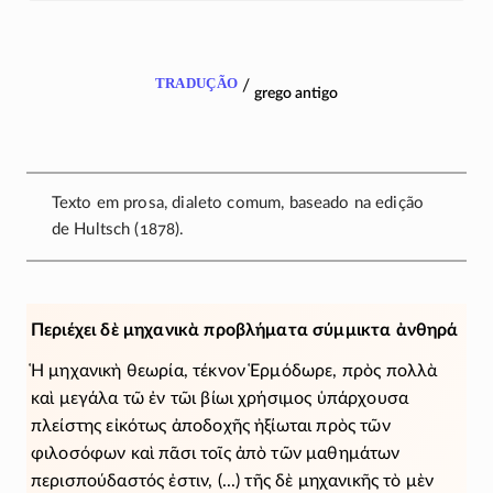
tradução
/
grego antigo
Texto em prosa, dialeto comum, baseado na edição
de Hultsch
(1878)
.
Περιέχει δὲ μηχανικὰ προβλήματα σύμμικτα ἀνθηρά
Ἡ μηχανικὴ θεωρία, τέκνον Ἑρμόδωρε, πρὸς πολλὰ
καὶ μεγάλα τῶ ἐν τῶι βίωι χρήσιμος ὑπάρχουσα
πλείστης εἰκότως ἀποδοχῆς ἠξίωται πρὸς τῶν
φιλοσόφων καὶ πᾶσι τοῖς ἀπὸ τῶν μαθημάτων
περισπούδαστός ἐστιν, (...) τῆς δὲ μηχανικῆς τὸ μὲν