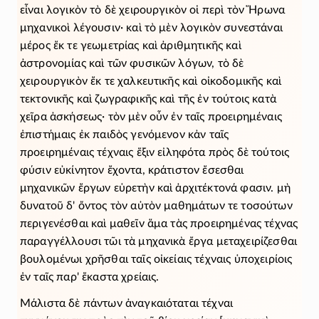
εἶναι λογικὸν τὸ δὲ χειρουργικὸν οἱ περὶ τὸν Ἥρωνα
μηχανικοὶ λέγουσιν· καὶ τὸ μὲν λογικὸν συνεστάναι
μέρος ἔκ τε γεωμετρίας καὶ ἀριθμητικῆς καὶ
ἀστρονομίας καὶ τῶν φυσικῶν λόγων, τὸ δὲ
χειρουργικὸν ἔκ τε χαλκευτικῆς καὶ οἰκοδομικῆς καὶ
τεκτονικῆς καὶ ζωγραφικῆς καὶ τῆς ἐν τούτοις κατὰ
χεῖρα ἀσκήσεως· τὸν μὲν οὖν ἐν ταῖς προειρημέναις
ἐπιστήμαις ἐκ παιδὸς γενόμενον κἀν ταῖς
προειρημέναις τέχναις ἕξιν εἰληφότα πρὸς δὲ τούτοις
φύσιν εὐκίνητον ἔχοντα, κράτιστον ἔσεσθαι
μηχανικῶν ἔργων εὑρετὴν καὶ ἀρχιτέκτονά φασιν. μὴ
δυνατοῦ δ' ὄντος τὸν αὐτὸν μαθημάτων τε τοσούτων
περιγενέσθαι καὶ μαθεῖν ἅμα τὰς προειρημένας τέχνας
παραγγέλλουσι τῶι τὰ μηχανικὰ ἔργα μεταχειρίζεσθαι
βουλομένωι χρῆσθαι ταῖς οἰκείαις τέχναις ὑποχειρίοις
ἐν ταῖς παρ' ἕκαστα χρείαις.
Μάλιστα δὲ πάντων ἀναγκαιόταται τέχναι