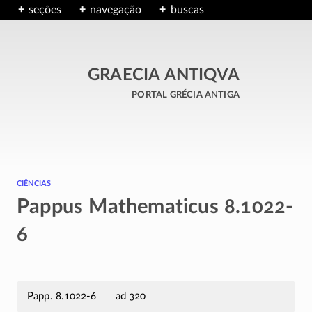
seções
navegação
buscas
GRAECIA ANTIQVA
portal grécia antiga
ciências
Pappus Mathematicus 8.1022-
6
Papp. 8.1022-6
ad 320