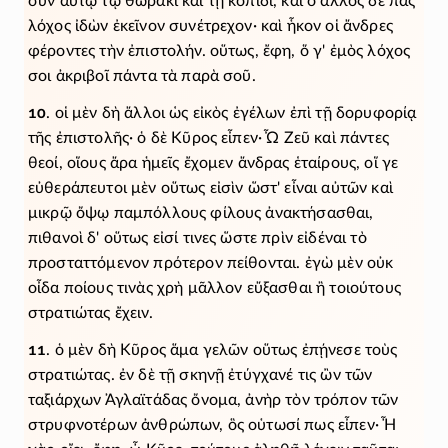
σὺν αὐτῷ τῷ θώρακι καὶ τῇ κοπίδι, καὶ ὁ ἄλλος δὲ πᾶς
λόχος ἰδὼν ἐκεῖνον συνέτρεχον· καὶ ἧκον οἱ ἄνδρες
φέροντες τὴν ἐπιστολήν. οὕτως, ἔφη, ὅ γ' ἐμὸς λόχος
σοι ἀκριβοῖ πάντα τὰ παρὰ σοῦ.
10
. οἱ μὲν δὴ ἄλλοι ὡς εἰκὸς ἐγέλων ἐπὶ τῇ δορυφορίᾳ
τῆς ἐπιστολῆς· ὁ δὲ Κῦρος εἶπεν· Ὦ Ζεῦ καὶ πάντες
θεοί, οἵους ἄρα ἡμεῖς ἔχομεν ἄνδρας ἑταίρους, οἵ γε
εὐθεράπευτοι μὲν οὕτως εἰσὶν ὥστ' εἶναι αὐτῶν καὶ
μικρῷ ὄψῳ παμπόλλους φίλους ἀνακτήσασθαι,
πιθανοὶ δ' οὕτως εἰσί τινες ὥστε πρὶν εἰδέναι τὸ
προσταττόμενον πρότερον πείθονται. ἐγὼ μὲν οὐκ
οἶδα ποίους τινὰς χρὴ μᾶλλον εὔξασθαι ἢ τοιούτους
στρατιώτας ἔχειν.
11
. ὁ μὲν δὴ Κῦρος ἅμα γελῶν οὕτως ἐπῄνεσε τοὺς
στρατιώτας. ἐν δὲ τῇ σκηνῇ ἐτύγχανέ τις ὢν τῶν
ταξιάρχων Ἀγλαϊτάδας ὄνομα, ἀνὴρ τὸν τρόπον τῶν
στρυφνοτέρων ἀνθρώπων, ὃς οὑτωσί πως εἶπεν· Ἦ