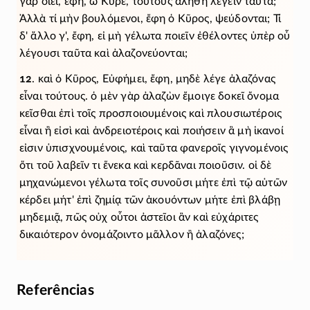
γὰρ οἴει, ἔφη, ὦ Κῦρε, τούτους ἀληθῆ λέγειν ταῦτα;
Ἀλλὰ τί μὴν βουλόμενοι, ἔφη ὁ Κῦρος, ψεύδονται; Τί
δ' ἄλλο γ', ἔφη, εἰ μὴ γέλωτα ποιεῖν ἐθέλοντες ὑπὲρ οὗ
λέγουσι ταῦτα καὶ ἀλαζονεύονται;
12
. καὶ ὁ Κῦρος, Εὐφήμει, ἔφη, μηδὲ λέγε ἀλαζόνας
εἶναι τούτους. ὁ μὲν γὰρ ἀλαζὼν ἔμοιγε δοκεῖ ὄνομα
κεῖσθαι ἐπὶ τοῖς προσποιουμένοις καὶ πλουσιωτέροις
εἶναι ἢ εἰσὶ καὶ ἀνδρειοτέροις καὶ ποιήσειν ἃ μὴ ἱκανοί
εἰσιν ὑπισχνουμένοις, καὶ ταῦτα φανεροῖς γιγνομένοις
ὅτι τοῦ λαβεῖν τι ἕνεκα καὶ κερδᾶναι ποιοῦσιν. οἱ δὲ
μηχανώμενοι γέλωτα τοῖς συνοῦσι μήτε ἐπὶ τῷ αὑτῶν
κέρδει μήτ' ἐπὶ ζημίᾳ τῶν ἀκουόντων μήτε ἐπὶ βλάβῃ
μηδεμιᾷ, πῶς οὐχ οὗτοι ἀστεῖοι ἂν καὶ εὐχάριτες
δικαιότερον ὀνομάζοιντο μᾶλλον ἢ ἀλαζόνες;
Referências