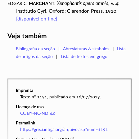
Edgar C.
Marchant
.
Xenophontis opera omnia
, v. 4:
Institutio Cyri. Oxford: Clarendon Press, 1910.
[disponível
on-line
]
Veja também
Bibliografia da seção
Abreviaturas & símbolos
Lista
de artigos da seção
Lista de textos em grego
Imprenta
Texto nº 1191, publicado em 16/07/2019.
Licença de uso
CC BY-NC-ND 4.0
Permalink
https://greciantiga.org/arquivo.asp?num=1191