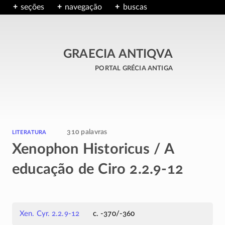
seções
navegação
buscas
GRAECIA ANTIQVA
portal grécia antiga
literatura
310 palavras
Xenophon Historicus / A
educação de Ciro 2.2.9-12
Xen. Cyr. 2.2.9-12
c. -370/-360