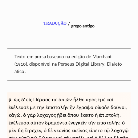
tradução
/
grego antigo
Texto em prosa baseado na edição de Marchant
(1910), disponível na Perseus Digital Library. Dialeto
ático.
9
. ὡς δ' εἰς Πέρσας τις ἀπιὼν ἦλθε πρὸς ἐμὲ καὶ
ἐκέλευσέ με τὴν ἐπιστολὴν ἣν ἔγραψα οἴκαδε δοῦναι,
κἀγώ, ὁ γὰρ λοχαγὸς ᾔδει ὅπου ἔκειτο ἡ ἐπιστολή,
ἐκέλευσα αὐτὸν δραμόντα ἐνεγκεῖν τὴν ἐπιστολήν, ὁ
μὲν δὴ ἔτρεχεν, ὁ δὲ νεανίας ἐκεῖνος εἵπετο τῷ λοχαγῷ