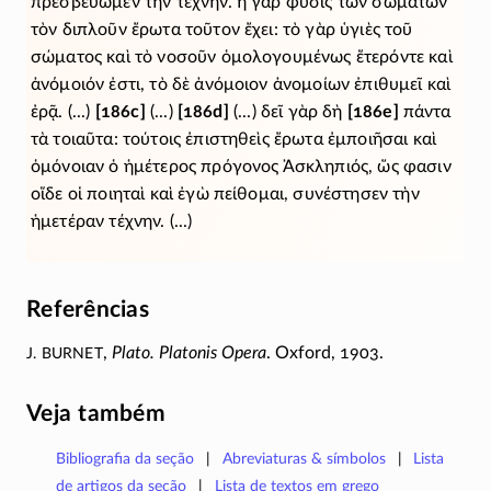
πρεσβεύωμεν τὴν τέχνην. ἡ γὰρ φύσις τῶν σωμάτων
τὸν διπλοῦν ἔρωτα τοῦτον ἔχει: τὸ γὰρ ὑγιὲς τοῦ
σώματος καὶ τὸ νοσοῦν ὁμολογουμένως ἕτερόντε καὶ
ἀνόμοιόν ἐστι, τὸ δὲ ἀνόμοιον ἀνομοίων ἐπιθυμεῖ καὶ
ἐρᾷ. (...)
[186c]
(...)
[186d]
(...) δεῖ γὰρ δὴ
[186e]
πάντα
τὰ τοιαῦτα: τούτοις ἐπιστηθεὶς ἔρωτα ἐμποιῆσαι καὶ
ὁμόνοιαν ὁ ἡμέτερος πρόγονος Ἀσκληπιός, ὥς φασιν
οἵδε οἱ ποιηταὶ καὶ ἐγὼ πείθομαι, συνέστησεν τὴν
ἡμετέραν τέχνην. (...)
Referências
J. Burnet
,
Plato. Platonis Opera
. Oxford, 1903.
Veja também
Bibliografia da seção
Abreviaturas & símbolos
Lista
de artigos da seção
Lista de textos em grego