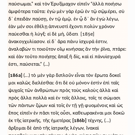
παύσωμαι.” καὶ τὸν Ἐρυξίμαχον εἰπεῖν “ἀλλὰ ποιήσω
ἀμφότερα ταῦτα: ἐγὼ μὲν γὰρ ἐρῶ ἐν τῷ σῷμέρει, σὺ
δ᾽ ἐπειδὰν παύσῃ, ἐν τῷ ἐμῷ. ἐν ᾧ δ᾽ ἂν ἐγὼ λέγω,
ἐὰν μέν σοι ἐθέλῃ ἀπνευστὶ ἔχοντι πολὺν χρόνον
παύεσθαι ἡ λύγξ: εἰ δὲ μή, ὕδατι [185e]
ἀνακογχυλίασον. εἰ δ᾽ ἄρα πάνυ ἰσχυρά ἐστιν,
ἀναλαβών τι τοιοῦτον οἵῳ κινήσαις ἂν τὴν ῥῖνα, πτάρε:
καὶ ἐὰν τοῦτο ποιήσῃς ἅπαξ ἢ δίς, καὶ εἰ πάνυἰσχυρά
ἐστι, παύσεται.” (...)
[186a]
(...) τὸ μὲν γὰρ διπλοῦν εἶναι τὸν ἔρωτα δοκεῖ
μοι καλῶς διελέσθαι: ὅτι δὲ οὐ μόνον ἐστὶν ἐπὶ ταῖς
ψυχαῖς τῶν ἀνθρώπων πρὸς τοὺς καλοὺς ἀλλὰ καὶ
πρὸς ἄλλα πολλὰ καὶ ἐν τοῖς ἄλλοις, τοῖς τε σώμασι
τῶν πάντων ζῴων καὶ τοῖς ἐν τῇ γῇ φυομένοις καὶ ὡς
ἔπος εἰπεῖν ἐν πᾶσι τοῖς οὖσι, καθεωρακέναι μοι δοκῶ
ἐκ τῆς ἰατρικῆς, τῆς ἡμετέρας
[186b]
τέχνης, (...)
ἄρξομαι δὲ ἀπὸ τῆς ἰατρικῆς λέγων, ἵνακαὶ