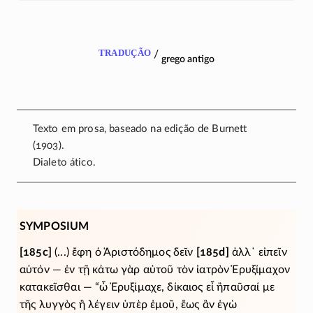
tradução
/
grego antigo
Texto em prosa, baseado na edição de Burnett
(1903).
Dialeto ático.
SYMPOSIUM
[185c]
(...) ἔφη ὁ Ἀριστόδημος δεῖν
[185d]
ἀλλ᾽ εἰπεῖν
αὐτόν — ἐν τῇ κάτω γὰρ αὐτοῦ τὸν ἰατρὸν Ἐρυξίμαχον
κατακεῖσθαι — “ὦ Ἐρυξίμαχε, δίκαιος εἶ ἢπαῦσαί με
τῆς λυγγὸς ἢ λέγειν ὑπὲρ ἐμοῦ, ἕως ἂν ἐγὼ