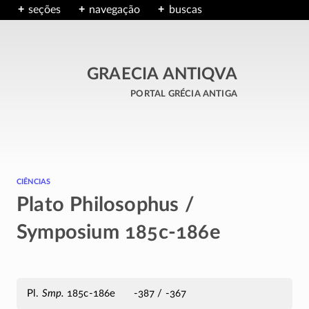
seções
navegação
buscas
GRAECIA ANTIQVA
portal grécia antiga
ciências
Plato Philosophus /
Symposium 185c-186e
Pl.
Smp.
185c-186e
-387 / -367