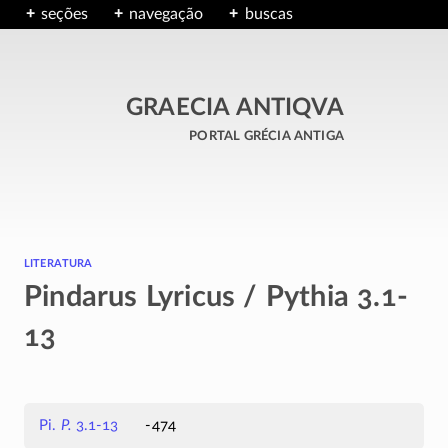
seções
navegação
buscas
GRAECIA ANTIQVA
portal grécia antiga
literatura
Pindarus Lyricus / Pythia 3.1-
13
Pi.
P.
3.1-13
-474