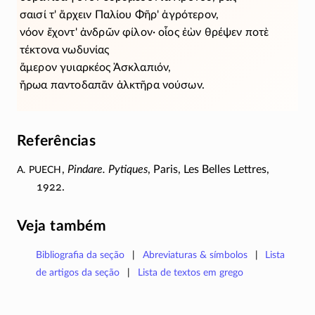
σαισί τ' ἄρχειν Παλίου Φῆρ' ἀγρότερον,
νόον ἔχοντ' ἀνδρῶν φίλον· οἷος ἐὼν θρέψεν ποτὲ
τέκτονα νωδυνίας
ἅμερον γυιαρκέος Ἀσκλαπιόν,
ἥρωα παντοδαπᾶν ἀλκτῆρα νούσων.
Referências
A. Puech
,
Pindare. Pytiques
, Paris, Les Belles Lettres,
1922.
Veja também
Bibliografia da seção
Abreviaturas & símbolos
Lista
de artigos da seção
Lista de textos em grego