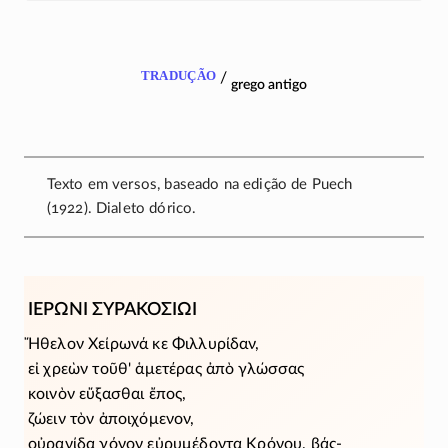
tradução
/
grego antigo
Texto em versos, baseado na edição de Puech
(1922). Dialeto dórico.
ΙΕΡΩΝΙ ΣΥΡΑΚΟΣΙΩΙ
Ἤθελον Χείρωνά κε Φιλλυρίδαν,
εἰ χρεὼν τοῦθ' ἁμετέρας ἀπὸ γλώσσας
κοινὸν εὔξασθαι ἔπος,
ζώειν τὸν ἀποιχόμενον,
οὐρανίδα γόνον εὐρυμέδοντα Κρόνου, βάς-