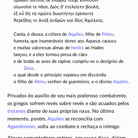
ἡρώων, αὐτοὺς δὲ ἑλώρια τεῦχε κύνεσσιν
οἰωνοῖσί τε πᾶσι, Διὸς δ' ἐτελείετο βουλή,
ἐξ οὗ δὴ τὰ πρῶτα διαστήτην ἐρίσαντε
Ἀτρεΐδης τε ἄναξ ἀνδρῶν καὶ δῖος Ἀχιλλεύς.
Canta, ó deusa, a cólera de
Aquiles
, filho de
Peleu
,
funesta, que inumeráveis dores aos Aqueus causou
e muitas valorosas almas de
heróis
ao Hades
lançou, e a eles tornou presa de cães
e de todas as aves de rapina; cumpriu-se o desígnio de
Zeus
,
o qual desde o princípio separou em discórdia
o filho de
Atreu
, senhor de guerreiros, e o divino
Aquiles
.
Privados do auxílio de seu mais poderoso combatente,
os gregos sofrem revés sobre revés e são acuados pelos
troianos
diante de suas próprias naus. No último
momento, porém,
Aquiles
se reconcilia com
Agamêmnon
, volta ao combate e rechaça o inimigo.
Alguns comentadores antigos, por causa disso, diziam