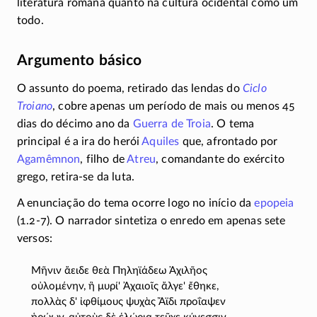
literatura romana quanto na cultura ocidental como um
todo.
Argumento básico
O assunto do poema, retirado das lendas do
Ciclo
Troiano
, cobre apenas um período de mais ou menos 45
dias do décimo ano da
Guerra de Troia
. O tema
principal é a ira do herói
Aquiles
que, afrontado por
Agamêmnon
, filho de
Atreu
, comandante do exército
grego,
retira-se
da luta.
A enunciação do tema ocorre logo no início da
epopeia
(1.2-7).
O narrador sintetiza o enredo em apenas sete
versos:
Μῆνιν ἄειδε θεὰ Πηληϊάδεω Ἀχιλῆος
οὐλομένην, ἣ μυρί' Ἀχαιοῖς ἄλγε' ἔθηκε,
πολλὰς δ' ἰφθίμους ψυχὰς Ἄϊδι προΐαψεν