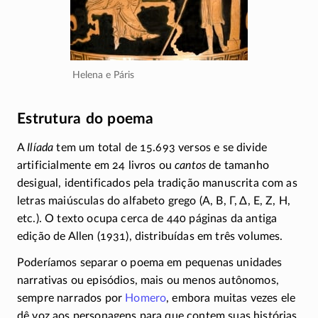
Helena e Páris
Estrutura do poema
A
Ilíada
tem um total de 15.693 versos e se divide
artificialmente em 24 livros ou
cantos
de tamanho
desigual, identificados pela tradição manuscrita com as
letras maiúsculas do alfabeto grego (
Α, Β, Γ, Δ, Ε, Ζ, Η
,
etc.). O texto ocupa cerca de 440 páginas da antiga
edição de Allen (1931), distribuídas em três volumes.
Poderíamos separar o poema em pequenas unidades
narrativas ou episódios, mais ou menos autônomos,
sempre narrados por
Homero
, embora muitas vezes ele
dê voz aos personagens para que contem suas histórias.