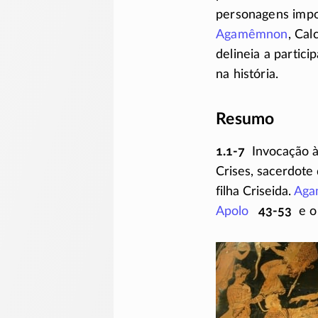
personagens impo
Agamêmnon
, Cal
delineia a partic
na história.
Resumo
1.1-7
Invocação 
Crises, sacerdote
filha Criseida.
Aga
Apolo
43-53
e o