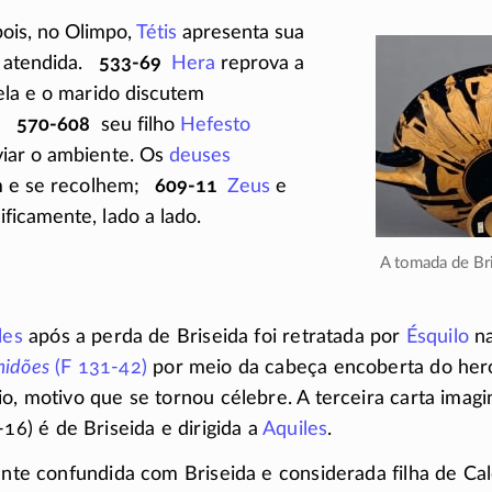
ois, no Olimpo,
Tétis
apresenta sua
 atendida.
533-69
Hera
reprova a
 ela e o marido discutem
s
570-608
seu filho
Hefesto
iar o ambiente. Os
deuses
m e se recolhem;
609-11
Zeus
e
icamente, lado a lado.
A tomada de Br
les
após a perda de Briseida foi retratada por
Ésquilo
n
midões
(F 131-42)
por meio da cabeça encoberta do heró
io, motivo que se tornou célebre. A terceira carta imagi
-16)
é de Briseida e dirigida a
Aquiles
.
mente confundida com Briseida e considerada filha de Ca