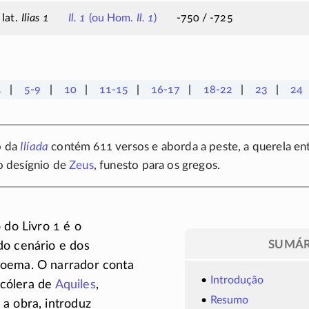
Ilias 1
Il. 1
(ou Hom.
Il. 1
)
-750 / -725
4
5-9
10
11-15
16-17
18-22
23
24
o da
Ilíada
contém 611 versos e aborda a peste, a querela en
o desígnio de
Zeus
, funesto para os gregos.
 do Livro 1 é o
SUMÁR
do cenário e dos
oema. O narrador conta
Introdução
cólera de
Aquiles
,
Resumo
a obra, introduz