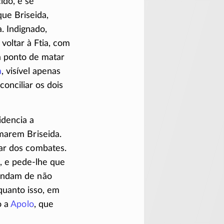
ido, e se
que Briseida,
a. Indignado,
 voltar à Ftia, com
a ponto de matar
a
, visível apenas
conciliar os dois
idencia a
marem Briseida.
tar dos combates.
, e
pede-lhe
que
pendam de não
uanto isso, em
o a
Apolo
, que