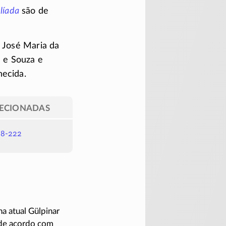
Ilíada
são de
r José Maria da
 e Souza e
hecida.
LECIONADAS
88-222
a atual Gülpinar
de acordo com