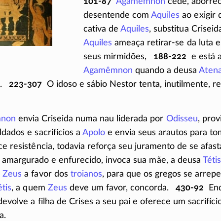
101-87
Agamêmnon
cede, aborrec
desentende com
Aquiles
ao exigir 
cativa de
Aquiles
, substitua Criseid
Aquiles
ameaça
retirar-se
da luta e
seus mirmidões,
188-222
e está 
Agamêmnon
quando a deusa
Aten
m.
223-307
O idoso e sábio Nestor tenta, inutilmente, re
non
envia Criseida numa nau liderada por
Odisseu
, prov
ldados e sacrifícios a
Apolo
e envia seus arautos para to
e resistência, todavia reforça seu juramento de se afas
, amargurado e enfurecido, invoca sua mãe, a deusa
Tétis
a
Zeus
a favor dos
troianos
, para que os gregos se arre
étis
, a quem
Zeus
deve um favor, concorda.
430-92
Enq
evolve a filha de Crises a seu pai e oferece um sacrifíci
a.