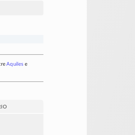
tre
Aquiles
e
IO