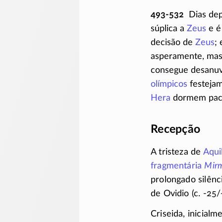
493-532
Dias dep
súplica a
Zeus
e é
decisão de
Zeus
;
asperamente, ma
consegue desanuv
olímpicos
festeja
Hera
dormem pacif
Recepção
A tristeza de
Aqui
fragmentária
Mir
prolongado silênc
de Ovidio
(c. -25/
Criseida, inicial