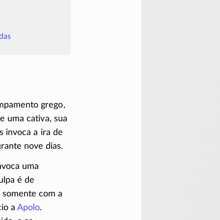
das
pamento grego,
e uma cativa, sua
 invoca a ira de
ante nove dias.
voca uma
ulpa é de
á somente com a
cio a
Apolo
.