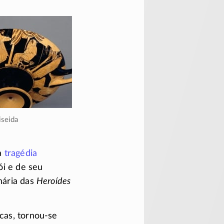
iseida
a
tragédia
i e de seu
nária das
Heroídes
lcas,
tornou-se