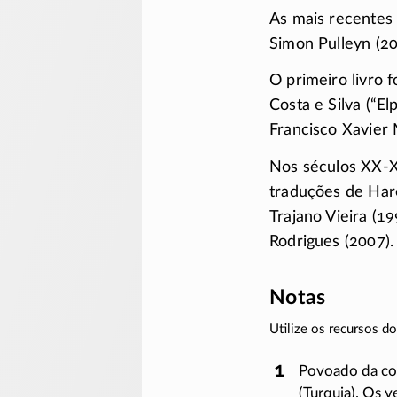
As mais recentes 
Simon Pulleyn (20
O primeiro livro 
Costa e Silva
(“El
Francisco Xavier 
Nos séculos
XX-X
traduções de Ha
Trajano Vieira (1
Rodrigues (2007).
Notas
Utilize os recursos 
Povoado da cos
(Turquia). Os 