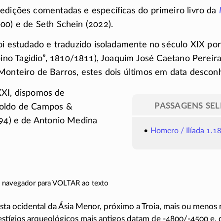
edições comentadas e específicas do primeiro livro da
00) e de Seth Schein (2022).
foi estudado e traduzido isoladamente no século XIX po
pino
Tagidio”,
1810/1811),
Joaquim José Caetano Pereira
Monteiro de Barros, estes dois últimos em data descon
XI,
dispomos de
PASSAGENS SE
roldo de Campos &
994) e de Antonio Medina
Homero / Ilíada 1.1
do navegador para VOLTAR ao texto
ta ocidental da Ásia Menor, próximo a Troia, mais ou menos n
vestígios arqueológicos mais antigos datam de
-4800/-4500
e, 