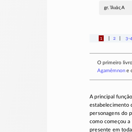
Ἰλιάς Α
1
2
3-
O primeiro livr
Agamêmnon
e 
A principal função
estabelecimento 
personagens do p
como começou a 
presente em toda 