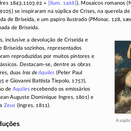
ndres 1843,1103.92 =
[Ilum. 1468]
). Mosaicos romanos (
105) se inspiraram na súplica de Crises, na querela d
a de Briseida, e um papiro ilustrado (
PMonac
. 128, sæ
ada de Briseida.
s, inclusive a devolução de Criseida e
e Briseida sozinhos, representados
oram reproduzidas por muitos pintores e
ássicos.
Destacam-se
, dentre as obras
res, duas
Iras de
Aquiles
(Peter Paul
35
e Giovanni Battista Tiepolo, 1757),
ão de
Aquiles
recebendo os emissários
ean Auguste Dominique Ingres, 1801) e
a
Zeus
(Ingres, 1811).
A súpli
aduções