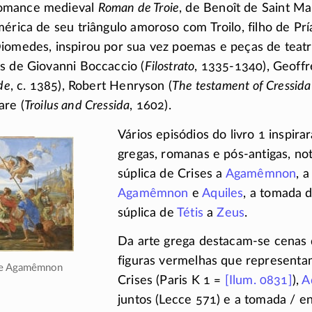
omance medieval
Roman de Troie
, de Benoît de Saint M
mérica de seu triângulo amoroso com Troilo, filho de P
iomedes, inspirou por sua vez poemas e peças de teatr
s de Giovanni Boccaccio (
Filostrato
,
1335-1340),
Geoffr
de
, c. 1385), Robert Henryson (
The testament of Cressida
are (
Troilus and Cressida
, 1602).
Vários episódios do livro 1 inspir
gregas, romanas e
pós-antigas,
not
súplica de Crises a
Agamêmnon
, 
Agamêmnon
e
Aquiles
, a tomada d
súplica de
Tétis
a
Zeus
.
Da arte grega
destacam-se
cenas 
figuras vermelhas que representam
e Agamêmnon
Crises (Paris K 1 =
[Ilum. 0831]
),
A
juntos (Lecce 571) e a tomada / e