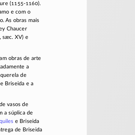
aure
(1155-1160).
ríamo e com o
o. As obras mais
ey Chaucer
, sæc. XV) e
aram obras de arte
adamente a
a querela de
e Briseida e a
de vasos de
 a súplica de
quiles
e Briseida
ntrega de Briseida