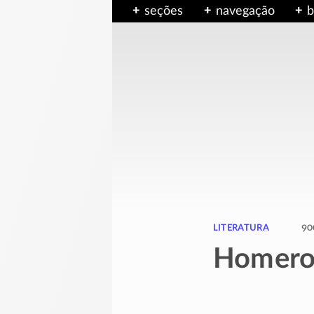
seções
navegação
b
literatura
90
Homero /