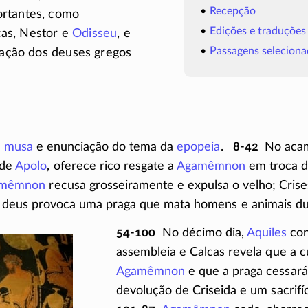
Recepção
rtantes, como
Edições e traduções
cas, Nestor e
Odisseu
, e
Passagens seleciona
ipação dos deuses gregos
à
musa
e enunciação do tema da
epopeia
.
8-42
No acam
 de
Apolo
, oferece rico resgate a
Agamêmnon
em troca d
mêmnon
recusa grosseiramente e expulsa o velho; Crises
 deus provoca uma praga que mata homens e animais dur
54-100
No décimo dia,
Aquiles
con
assembleia e Calcas revela que a c
Agamêmnon
e que a praga cessar
devolução de Criseida e um sacrifí