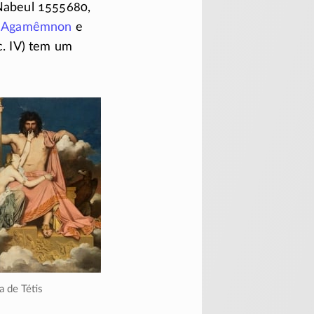
Nabeul 1555680,
e
Agamêmnon
e
c. IV) tem um
ca de Tétis