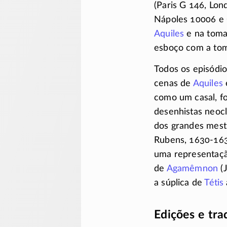
(Paris G 146, Lo
Nápoles 10006 e 9
Aquiles
e na tomad
esboço com a tom
Todos os episódio
cenas de
Aquiles
como um casal, f
desenhistas neocl
dos grandes mest
Rubens,
1630-16
uma representaç
de
Agamêmnon
(J
a súplica de
Tétis
Edições e tr