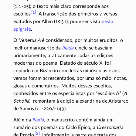
(1.1-25)
; o texto mais claro corresponde aos
[1]
escólios
. A transcrição dos primeiros 7 versos,
editados por Allen (1931), pode ser vista
nesta
epígrafe
.
O
Venetus A
é considerado, por muitos eruditos, o
melhor manuscrito da
Ilíada
e nele se baseiam,
primariamente, praticamente todas as edições
modernas do poema. Datado do século X, foi
copiado em Bizâncio com letras minúsculas e aos
versos foram acrescentados, por uma só mão, notas,
glosas e comentários. Muitos desses escólios,
conhecidos entre os especialistas por “escólios A” (
A
Scholia
), remontam à edição alexandrina de Aristarco
de Samos (c.
-220/-143
).
Além da
Ilíada
, o manuscrito contém ainda um
sumário dos poemas do Ciclo Épico, a
Crestomatia
[2]
de Proclo
. Infelizmente, a parte que trata dos