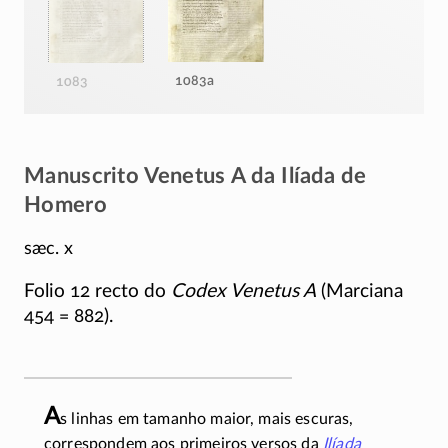
1083a
1083
Manuscrito Venetus A da Ilíada de
Homero
sæc. x
Folio 12 recto do
Codex Venetus A
(Marciana
454 = 882).
A
s linhas em tamanho maior, mais escuras,
correspondem aos primeiros versos da
Ilíada