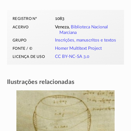
registro nº
1083
acervo
Veneza,
Biblioteca Nacional
Marciana
grupo
Inscrições, manuscritos e textos
fonte / ©
Homer Multitext Project
licença de uso
CC BY-NC-SA 3.0
Ilustrações relacionadas