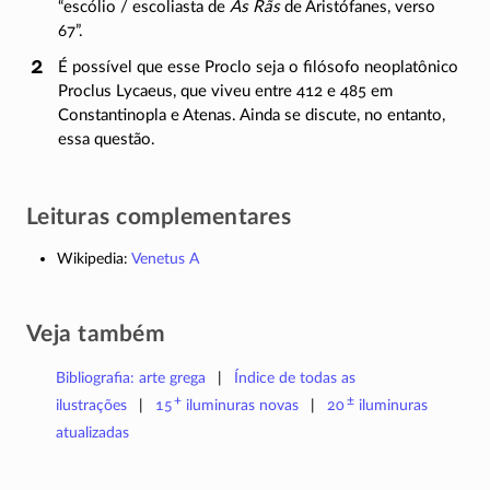
“escólio / escoliasta de
As Rãs
de Aristófanes, verso
67”.
É possível que esse Proclo seja o filósofo neoplatônico
Proclus Lycaeus, que viveu entre 412 e 485 em
Constantinopla e Atenas. Ainda se discute, no entanto,
essa questão.
Leituras complementares
Wikipedia:
Venetus A
Veja também
Bibliografia: arte grega
Índice de todas as
+
±
ilustrações
15
iluminuras
novas
20
iluminuras
atualizadas