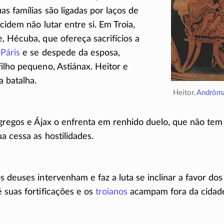
s famílias são ligadas por laços de
cidem não lutar entre si. Em Troia,
, Hécuba, que ofereça sacrifícios a
e
Páris
e se despede da esposa,
 filho pequeno, Astiánax. Heitor e
a batalha.
Heitor,
Andrôm
 gregos e Ájax o enfrenta em renhido duelo, que não tem
a cessa as hostilidades.
s deuses intervenham e faz a luta se inclinar a favor do
 suas fortificações e os
troianos
acampam fora da cidad