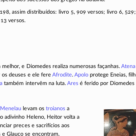
98, assim distribuídos: livro 5, 909 versos; livro 6, 529; 
 713 versos.
a melhor, e Diomedes realiza numerosas façanhas.
Atena
 os deuses e ele fere
Afrodite
.
Apolo
protege Eneias, fil
a
também intervêm na luta.
Ares
é ferido por Diomedes 
e
Menelau
levam os
troianos
a
o adivinho Heleno, Heitor volta a
nciar preces e sacrifícios aos
 e Glauco se encontram,