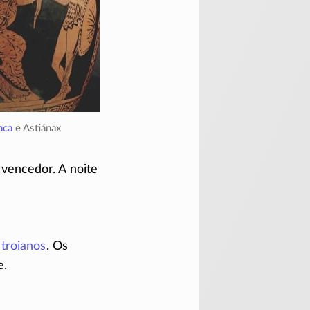
aca
e Astiánax
 vencedor. A noite
s
troianos
. Os
e.