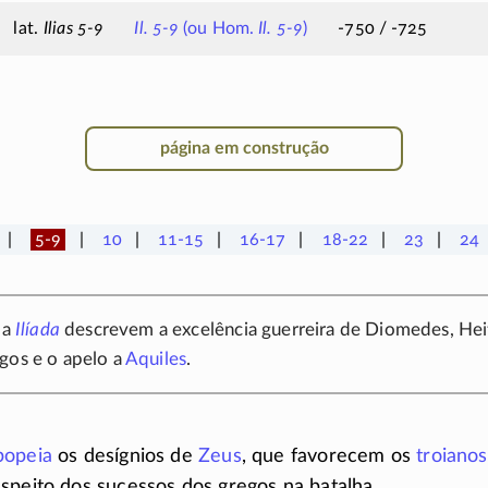
Ilias 5-9
Il. 5-9
(ou Hom.
Il. 5-9
)
-750 / -725
página em construção
5-9
10
11-15
16-17
18-22
23
24
da
Ilíada
descrevem a excelência guerreira de Diomedes, Heit
gos e o apelo a
Aquiles
.
popeia
os desígnios de
Zeus
, que favorecem os
troianos
speito dos sucessos dos gregos na batalha.