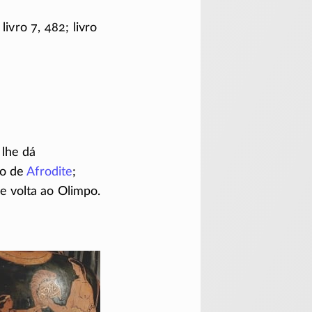
livro 7, 482; livro
lhe dá
ho de
Afrodite
;
e volta ao Olimpo.