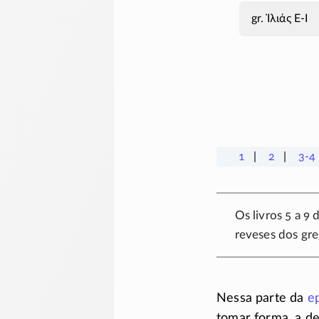
Ἰλιάς Ε-Ι
1
2
3-4
Os livros 5 a 9 
reveses dos gre
Nessa parte da
e
tomar forma, a de