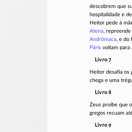
descobrem que sua
hospitalidade e de
Heitor pede à mãe
Atena
, repreend
Andrômaca
, e do
Páris
voltam para 
Livro 7
Heitor desafia os
chega e uma trégu
Livro 8
Zeus proíbe que o
gregos recuam até
Livro 9