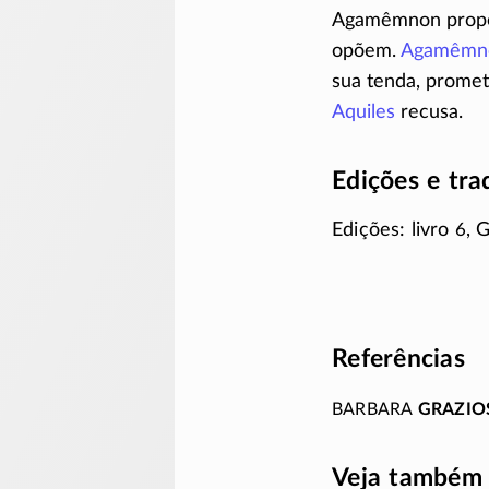
Agamêmnon propõe
opõem.
Agamêmn
sua tenda, promet
Aquiles
recusa.
Edições e tr
Edições: livro 6, 
Referências
Barbara
Grazio
Veja também