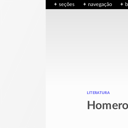
seções
navegação
b
literatura
Homero /