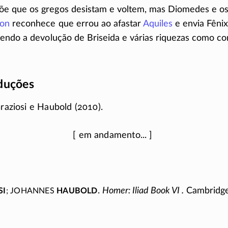
 que os gregos desistam e voltem, mas Diomedes e os 
on
reconhece que errou ao afastar
Aquiles
e envia Fênix
endo a devolução de Briseida e várias riquezas como c
aduções
Graziosi e Haubold (2010).
si
; Johannes
Haubold
.
Homer: Iliad Book VI .
Cambridge