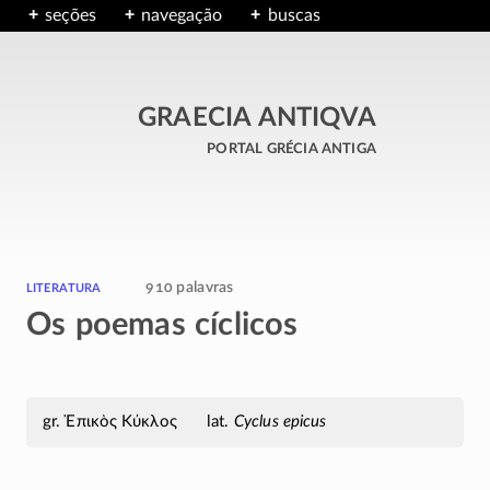
seções
navegação
buscas
GRAECIA ANTIQVA
portal grécia antiga
literatura
910 palavras
Os poemas cíclicos
Ἐπικὸς Κύκλος
Cyclus epicus