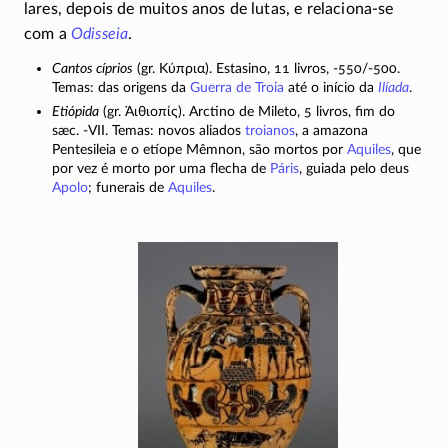
lares, depois de muitos anos de lutas, e relaciona-se
com a
Odisseia
.
Cantos cíprios
(gr.
Κύπρια
). Estasino, 11 livros,
-550/-500
.
Temas: das origens da
Guerra de Troia
até o início da
Ilíada
.
Etiópida
(gr.
Ἀιθιοπίς
). Arctino de Mileto, 5 livros, fim do
sæc.
-VII
. Temas: novos aliados
troianos
, a amazona
Pentesileia e o etíope Mêmnon, são mortos por
Aquiles
, que
por vez é morto por uma flecha de
Páris
, guiada pelo deus
Apolo
; funerais de
Aquiles
.