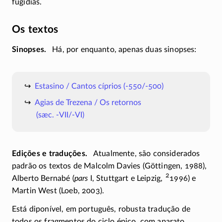
fugidias.
Os textos
Sinopses
Há, por enquanto, apenas duas sinopses:
Estasino / Cantos cíprios
(-550/-500)
Agias de Trezena / Os retornos
(sæc. -VII/-VI)
Edições e traduções
Atualmente, são considerados
padrão os textos de Malcolm Davies (Göttingen, 1988),
2
Alberto Bernabé (
pars
I
, Stuttgart e Leipzig,
1996) e
Martin West (Loeb, 2003).
Está diponível, em português, robusta tradução de
todos os fragmentos do ciclo épico, com aparato