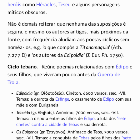
heróis
como
Héracles
,
Teseu
e alguns personagens
míticos obscuros.
Não é demais reiterar que nenhuma das suposições é
segura, e mesmo os autores antigos, mais próximos da
fonte, com frequência aludiam aos poetas cíclicos sem
noméa-los
, e.g. ‘o que compôs a
Titanomaquia
’ (Ath.
7.277 D)
e ‘os autores da
Edipoidia
’ (Σ Eur.
Ph.
1750).
Ciclo tebano
Reúne poemas relacionados com
Édipo
e
seus filhos, que viveram pouco antes da
Guerra de
Troia
.
Edipoidia
(gr.
Οἰδιποδεία
). Cinéton, 6600 versos, sæc.
-VII
.
Temas: a derrota da
Esfinge
, o casamento de
Édipo
com sua
mãe e com Euriganeia
Tebaida
(gr.
Θηβαίς
). Anônimo, 7000 versos, sæc.
-VII
.
Temas: a disputa entre os filhos de
Édipo
, a luta dos
“sete
chefes” contra a cidade de Tebas
e sua derrota.
Os Epígonos
(gr.
Ἐπιγόνοι
). Antímaco de Teos, 7000 versos,
sæc.
-VII
. Temas: a conquista de
Tebas
pelos filhos dos
“sete