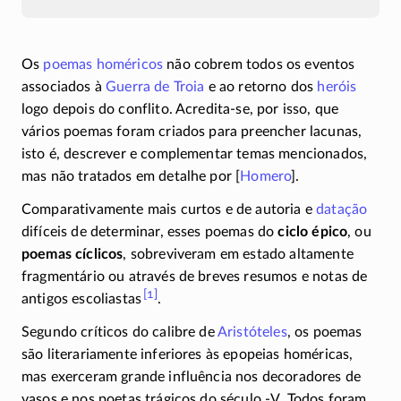
Os
poemas homéricos
não cobrem todos os eventos
associados à
Guerra de Troia
e ao retorno dos
heróis
logo depois do conflito.
Acredita-se,
por isso, que
vários poemas foram criados para preencher lacunas,
isto é, descrever e complementar temas mencionados,
mas não tratados em detalhe por [
Homero
].
Comparativamente mais curtos e de autoria e
datação
difíceis de determinar, esses poemas do
ciclo épico
, ou
poemas cíclicos
, sobreviveram em estado altamente
fragmentário ou através de breves resumos e notas de
[1]
antigos escoliastas
.
Segundo críticos do calibre de
Aristóteles
, os poemas
são literariamente inferiores às epopeias homéricas,
mas exerceram grande influência nos decoradores de
vasos e nos poetas trágicos do século
-V
. Todos foram