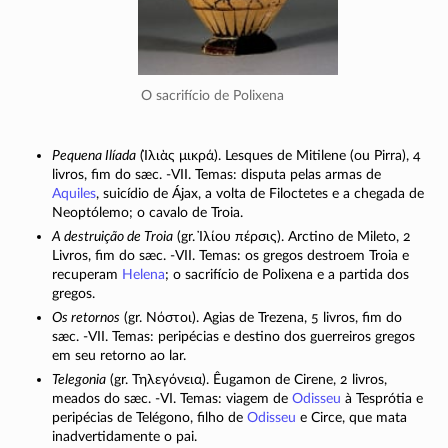
O sacrifício de Polixena
Pequena Ilíada
(
Ἰλιὰς μικρά
). Lesques de Mitilene (ou Pirra), 4
livros, fim do sæc.
-VII
. Temas: disputa pelas armas de
Aquiles
, suicídio de Ájax, a volta de Filoctetes e a chegada de
Neoptólemo; o cavalo de Troia.
A destruição de Troia
(gr.
Ἰλίου πέρσις
). Arctino de Mileto, 2
Livros, fim do sæc.
-VII
. Temas: os gregos destroem Troia e
recuperam
Helena
; o sacrifício de Polixena e a partida dos
gregos.
Os retornos
(gr.
Νόστοι
). Agias de Trezena, 5 livros, fim do
sæc.
-VII
. Temas: peripécias e destino dos guerreiros gregos
em seu retorno ao lar.
Telegonia
(gr.
Τηλεγόνεια
). Êugamon de Cirene, 2 livros,
meados do sæc.
-VI
. Temas: viagem de
Odisseu
à Tesprótia e
peripécias de Telégono, filho de
Odisseu
e Circe, que mata
inadvertidamente o pai.