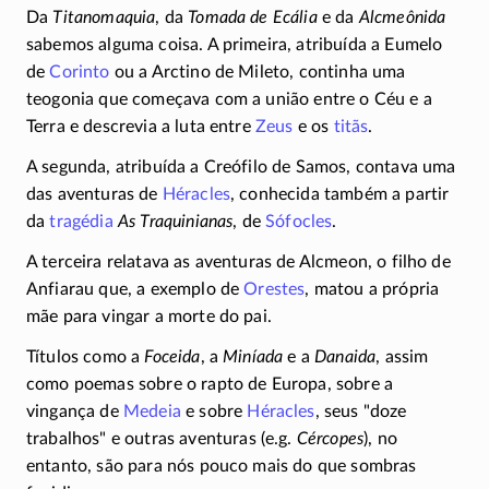
Da
Titanomaquia
, da
Tomada de Ecália
e da
Alcmeônida
sabemos alguma coisa. A primeira, atribuída a Eumelo
de
Corinto
ou a Arctino de Mileto, continha uma
teogonia que começava com a união entre o Céu e a
Terra e descrevia a luta entre
Zeus
e os
titãs
.
A segunda, atribuída a Creófilo de Samos, contava uma
das aventuras de
Héracles
, conhecida também a partir
da
tragédia
As Traquinianas
, de
Sófocles
.
A terceira relatava as aventuras de Alcmeon, o filho de
Anfiarau que, a exemplo de
Orestes
, matou a própria
mãe para vingar a morte do pai.
Títulos como a
Foceida
, a
Miníada
e a
Danaida
, assim
como poemas sobre o rapto de Europa, sobre a
vingança de
Medeia
e sobre
Héracles
, seus
doze
trabalhos
e outras aventuras (e.g.
Cércopes
), no
entanto, são para nós pouco mais do que sombras