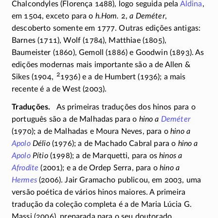
Chalcondyles (Florença 1488), logo seguida pela
Aldina
,
em 1504, exceto para o
h.Hom.
2,
a Deméter
,
descoberto somente em 1777. Outras edições antigas:
Barnes (1711), Wolf (1784), Matthiae (1805),
Baumeister (1860), Gemoll (1886) e Goodwin (1893). As
edições modernas mais importante são a de Allen &
2
Sikes (1904,
1936) e a de Humbert (1936); a mais
recente é a de West (2003).
Traduções
As primeiras traduções dos hinos para o
português são a de Malhadas para o
hino a
Deméter
(1970); a de Malhadas e Moura Neves, para o
hino a
Apolo
Délio
(1976); a de Machado Cabral para o
hino a
Apolo
Pítio
(1998); a de Marquetti, para os
hinos a
Afrodite
(2001); e a de Ordep Serra, para o
hino a
Hermes
(2006). Jair Gramacho publicou, em 2003, uma
versão poética de vários hinos maiores. A primeira
tradução da coleção completa é a de Maria Lúcia G.
Massi (2006), preparada para o seu doutorado.