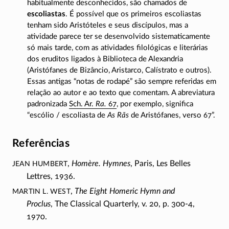
habitualmente desconhecidos, são chamados de
escoliastas
. É possível que os primeiros escoliastas
tenham sido Aristóteles e seus discípulos, mas a
atividade parece ter se desenvolvido sistematicamente
só mais tarde, com as atividades filológicas e literárias
dos eruditos ligados à Biblioteca de Alexandria
(Aristófanes de Bizâncio, Aristarco, Calístrato e outros).
Essas antigas “notas de rodapé” são sempre referidas em
relação ao autor e ao texto que comentam. A abreviatura
padronizada
Sch. Ar.
Ra.
67
, por exemplo, significa
“escólio / escoliasta de
As Rãs
de Aristófanes, verso 67”.
Referências
Jean Humbert
,
Homère. Hymnes
, Paris, Les Belles
Lettres, 1936.
Martin L. West
,
The Eight Homeric Hymn and
Proclus
, The Classical Quarterly, v. 20, p.
300-4
,
1970.