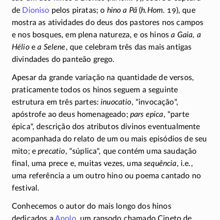
de
Dioniso
pelos piratas; o
hino a Pã
(
h.Hom.
19), que
mostra as atividades do deus dos pastores nos campos
e nos bosques, em plena natureza, e os hinos
a Gaia
,
a
Hélio
e
a Selene
, que celebram três das mais antigas
divindades do panteão grego.
Apesar da grande variação na quantidade de versos,
praticamente todos os hinos seguem a seguinte
estrutura em três partes:
inuocatio
, "invocação",
apóstrofe ao deus homenageado;
pars epica
, "parte
épica", descrição dos atributos divinos eventualmente
acompanhada do relato de um ou mais episódios de seu
mito; e
precatio
, "súplica", que contém uma saudação
final, uma prece e, muitas vezes, uma
sequência
, i.e.,
uma referência a um outro hino ou poema cantado no
festival.
Conhecemos o autor do mais longo dos hinos
dedicados a
Apolo
, um rapsodo chamado Cineto de