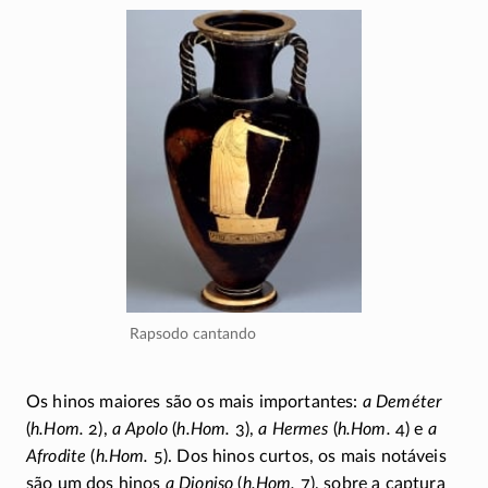
Rapsodo cantando
Os hinos maiores são os mais importantes:
a Deméter
(
h.Hom.
2),
a Apolo
(
h.Hom.
3),
a Hermes
(
h.Hom.
4) e
a
Afrodite
(
h.Hom.
5). Dos hinos curtos, os mais notáveis
são um dos hinos
a Dioniso
(
h.Hom.
7), sobre a captura