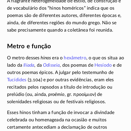
A flagrante heterogeneidade de estilo, de construção e
de vocabulário dos “hinos homéricos” indica que os
poemas são de diferentes autores, diferentes épocas e,
ainda, de diferentes regiões do mundo grego. Não se
sabe precisamente quando a coletânea foi reunida.
Metro e função
O metro desses
hinos
era o
hexâmetro
, o que os situa ao
lado da
Ilíada
, da
Odisseia
, dos poemas de
Hesíodo
e de
outros poemas épicos. A julgar pelo testemunho de
Tucídides
(3.104) e por outras evidências, eram eles
recitados pelos rapsodos a título de introdução ou
prelúdio (ou, ainda,
proêmio
, gr.
προοίμιον
) de
solenidades religiosas ou de festivais religiosos.
Esses hinos tinham a função de invocar a divindade
celebrada ou homenageada na ocasião e muitos
certamente antecediam a declamação de outros