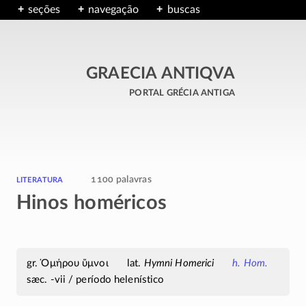
seções
navegação
buscas
GRAECIA ANTIQVA
portal grécia antiga
literatura
1100 palavras
Hinos homéricos
Ὁμήρου ὕμνοι
Hymni Homerici
h. Hom.
sæc. -vii / período helenístico