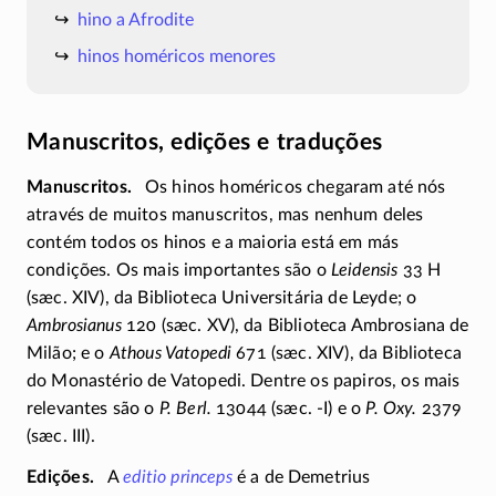
hino a Afrodite
hinos homéricos menores
Manuscritos, edições e traduções
Manuscritos
Os hinos homéricos chegaram até nós
através de muitos manuscritos, mas nenhum deles
contém todos os hinos e a maioria está em más
condições. Os mais importantes são o
Leidensis
33 H
(sæc. XIV), da Biblioteca Universitária de Leyde; o
Ambrosianus
120 (sæc. XV), da Biblioteca Ambrosiana de
Milão; e o
Athous Vatopedi
671 (sæc. XIV), da Biblioteca
do Monastério de Vatopedi. Dentre os papiros, os mais
relevantes são o
P. Berl.
13044 (sæc.
-I)
e o
P. Oxy.
2379
(sæc. III).
Edições
A
editio princeps
é a de Demetrius