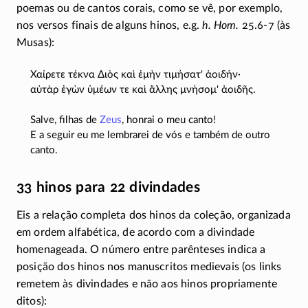
poemas ou de cantos corais, como se vê, por exemplo,
nos versos finais de alguns hinos, e.g.
h. Hom.
25.6-7
(às
Musas):
Χαίρετε τέκνα Διὸς καὶ ἐμὴν τιμήσατ' ἀοιδήν·
αὐτὰρ ἐγὼν ὑμέων τε καὶ ἄλλης μνήσομ' ἀοιδῆς.
Salve, filhas de
Zeus
, honrai o meu canto!
E a seguir eu me lembrarei de vós e também de outro
canto.
33 hinos para 22 divindades
Eis a relação completa dos hinos da coleção, organizada
em ordem alfabética, de acordo com a divindade
homenageada. O número entre parênteses indica a
posição dos hinos nos manuscritos medievais
(os links
remetem às divindades e não aos hinos propriamente
ditos)
: