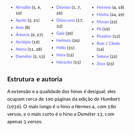
Afrodite
(5, 6,
Dioniso
(1, 7,
Hermes
(4, 18)
10)
26)
Héstia
(24, 29)
Apolo
(3, 21)
Dióscuros
(17,
Musas
(25)
33)
Ares
(8)
Pã
(19)
Gaia
(30)
Ártemis
(9, 27)
Posídon
(12)
Hefesto
(20)
Asclépio
(16)
Reia
/
Cibele
Hélio
(31)
Atena
(11, 28)
(14)
Hera
(12)
Deméter
(2, 13)
Selene
(32)
Héracles
(15)
Zeus
(23)
Estrutura e autoria
A extensão e a qualidade dos hinos é desigual; eles
ocupam cerca de 190 páginas da edição de Humbert
(1936). O mais longo é o hino
a Hermes
4, com 580
versos, e o mais curto é o hino
a Deméter
13, com
apenas 3 versos.