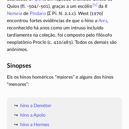
[1]
Quios (fl.
-504/-501
), graças a um escólio
da
II
Nemeia
de
Píndaro
(
Σ
Pi.
N.
2.1.c). West (1970)
encontrou fortes evidências de que o hino
a
Ares
,
reconhecido há anos como um intruso incluído
tardiamente na coleção, foi composto pelo filósofo
neoplatônio Proclo (c.
410/485
). Todos os demais são
anônimos.
Sinopses
Eis os hinos homéricos “maiores” e alguns dos hinos
“menores”:
hino a Deméter
hino a Apolo
hino a Hermes