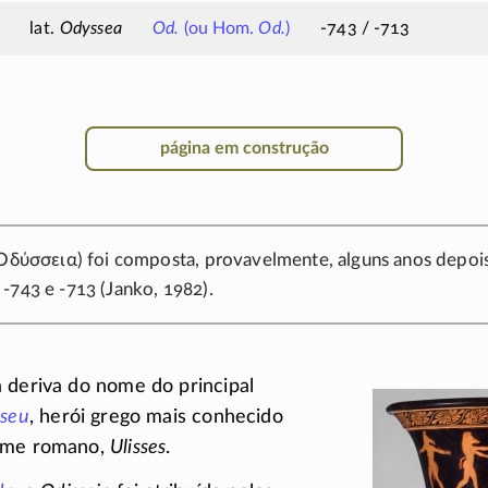
Odyssea
Od.
(ou Hom.
Od.
)
-743 / -713
página em construção
Ὀδύσσεια
) foi composta, provavelmente, alguns anos depoi
e
-743
e
-713
(Janko, 1982).
 deriva do nome do principal
sseu
, herói grego mais conhecido
nome romano,
Ulisses
.