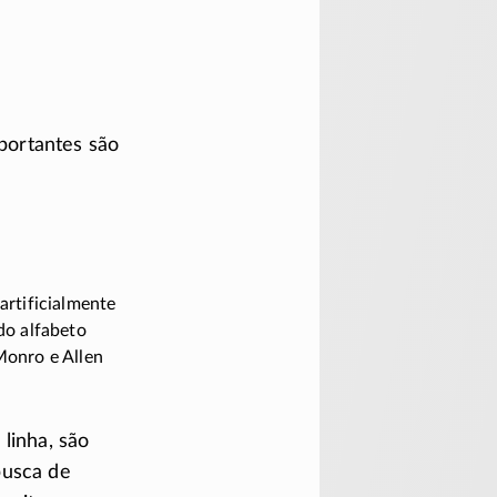
mportantes são
 artificialmente
do alfabeto
Monro e Allen
 linha, são
busca de