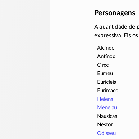
Personagens
A quantidade de 
expressiva. Eis o
Alcínoo
Antínoo
Circe
Eumeu
Euricleia
Eurímaco
Helena
Menelau
Nausícaa
Nestor
Odisseu