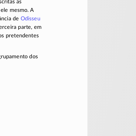
critas as
 ele mesmo. A
rância de
Odisseu
erceira parte, em
os pretendentes
agrupamento dos