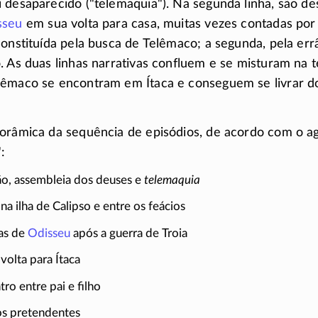
 desaparecido ("telemaquia"). Na segunda linha, são des
sseu
em sua volta para casa, muitas vezes contadas por
constituída pela busca de Telêmaco; a segunda, pela er
. As duas linhas narrativas confluem e se misturam na t
lêmaco se encontram em Ítaca e conseguem se livrar d
norâmica da sequência de episódios, de acordo com o 
:
o, assembleia dos deuses e
telemaquia
na ilha de Calipso e entre os feácios
as de
Odisseu
após a guerra de Troia
volta para Ítaca
ro entre pai e filho
os pretendentes