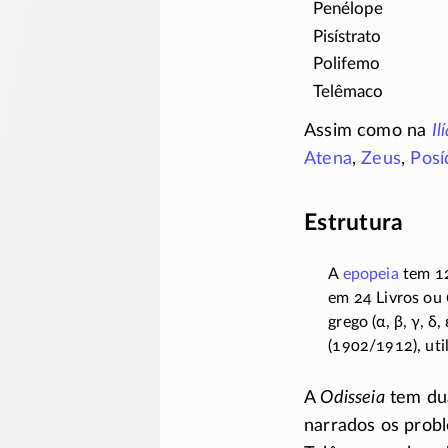
Penélope
Pisístrato
Polifemo
Telêmaco
Assim como na
Il
Atena
,
Zeus
,
Posí
Estrutura
A
epopeia
tem 1
em 24 Livros ou
grego (
α, β, γ, δ, 
(1902/1912)
, ut
A
Odisseia
tem duas
narrados os prob