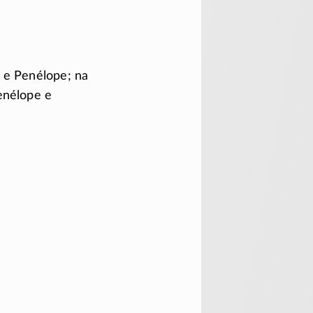
o e Penélope; na
enélope e