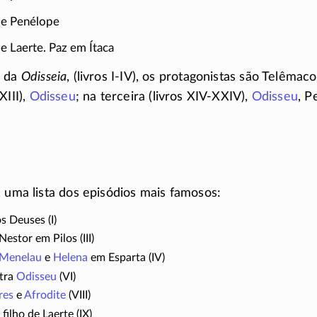
 e Penélope
e Laerte. Paz em Ítaca
e da
Odisseia
, (livros
I-IV)
, os protagonistas são Telêmac
XIII)
,
Odisseu
; na terceira
(livros XIV-XXIV)
,
Odisseu
, P
, uma lista dos episódios mais famosos:
s Deuses (I)
Nestor em Pilos (III)
Menelau
e
Helena
em Esparta (IV)
tra
Odisseu
(VI)
res
e
Afrodite
(VIII)
, filho de Laerte (IX)