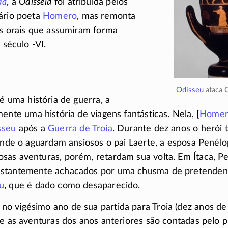
da
, a
Odisseia
foi atribuída pelos
ário poeta
Homero
, mas remonta
es orais que assumiram forma
o século
-VI
.
Odisseu
ataca C
é uma história de guerra, a
ente uma história de viagens fantásticas. Nela, [
Homer
sseu
após a
Guerra de Troia
. Durante dez anos o herói 
 onde o aguardam ansiosos o pai Laerte, a esposa Penélop
sas aventuras, porém, retardam sua volta. Em Ítaca, P
stantemente achacados por uma chusma de pretendent
u
, que é dado como desaparecido.
 vigésimo ano de sua partida para Troia (dez anos de
 e as aventuras dos anos anteriores são contadas pelo 