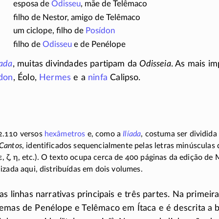
esposa de
Odisseu
, mãe de Telêmaco
filho de Nestor, amigo de Telêmaco
um ciclope, filho de
Posídon
filho de
Odisseu
e de Penélope
íada
, muitas divindades partipam da
Odisseia
. As mais i
don
, Éolo,
Hermes
e a
ninfa
Calipso.
2.110 versos
hexâmetros
e, como a
Ilíada
, costuma ser dividida
Cantos
, identificados sequencialmente pelas letras minúsculas 
ε, ζ, η
, etc.). O texto ocupa cerca de 400 páginas da edição de 
ilizada aqui, distribuídas em dois volumes.
 linhas narrativas principais e três partes. Na primeira
lemas de Penélope e Telêmaco em Ítaca e é descrita a 