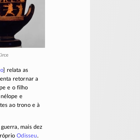
irce
o
] relata as
tenta retornar a
e e o filho
enélope e
es ao trono e à
 guerra, mais dez
próprio
Odisseu
.