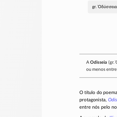
Ὀδύσσεια
A
Odisseia
(gr.
ou menos entr
O título do poema
protagonista,
Odi
entre nós pelo 