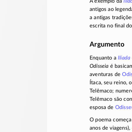
A exemplo da
Ilía
antigos ao legend
a antigas tradiçõ
escrita no final d
Argumento
Enquanto a
Ilíada
Odisseia
é basicam
aventuras de
Odi
Ítaca, seu reino,
Telêmaco; numero
Telêmaco são con
esposa de
Odisse
O poema começa no
anos de viagens),