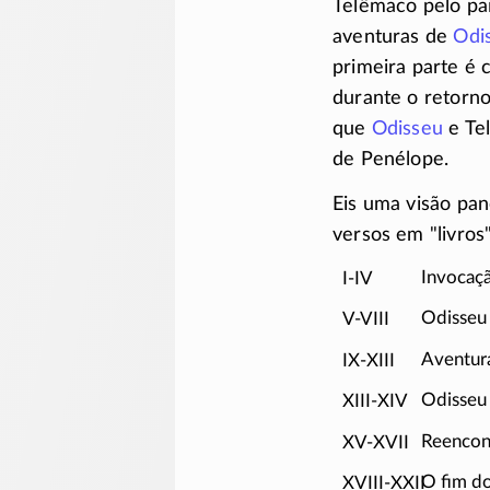
Telêmaco pelo pai
aventuras de
Odi
primeira parte é 
durante o retorno
que
Odisseu
e Te
de Penélope.
Eis uma visão pa
versos em
livros
I-IV
Invocaçã
V-VIII
Odisseu 
IX-XIII
Aventur
XIII-XIV
Odisseu 
XV-XVII
Reencont
XVIII-XXII
O fim d