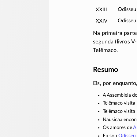
XXIII
Odisseu
XXIV
Odisseu 
Na primeira part
segunda (livros
V-
Telêmaco.
Resumo
Eis, por enquanto
A Assembleia do
Telêmaco visita 
Telêmaco visita
Nausicaa encon
Os amores de
A
Eu sou
Odisseu