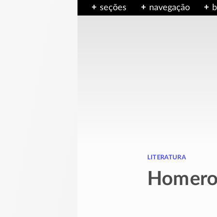
seções
navegação
b
literatura
Homero 