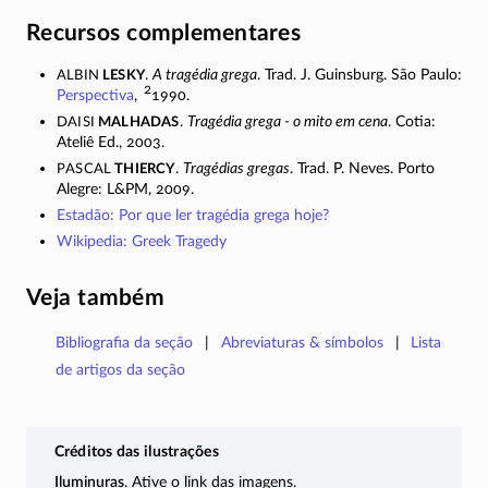
Recursos complementares
Albin
Lesky
.
A tragédia grega
. Trad. J. Guinsburg. São Paulo:
2
Perspectiva
,
1990.
Daisi
Malhadas
.
Tragédia grega - o mito em cena
. Cotia:
Ateliê Ed., 2003.
Pascal
Thiercy
.
Tragédias gregas
. Trad. P. Neves. Porto
Alegre: L&PM, 2009.
Estadão: Por que ler tragédia grega hoje?
Wikipedia: Greek Tragedy
Veja também
Bibliografia da seção
Abreviaturas & símbolos
Lista
de artigos da seção
Créditos das ilustrações
Iluminuras
. Ative o link das imagens.