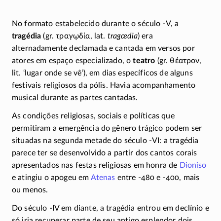
No formato estabelecido durante o século
-V,
a
tragédia
(gr.
τραγῳδία
, lat.
tragœdia
) era
alternadamente declamada e cantada em versos por
atores em espaço especializado, o
teatro
(gr.
θέατρον
,
lit. ‘lugar onde se vê’), em dias específicos de alguns
festivais religiosos da pólis. Havia acompanhamento
musical durante as partes cantadas.
As condições religiosas, sociais e políticas que
permitiram a emergência do gênero trágico podem ser
situadas na segunda metade do século
-VI
: a tragédia
parece ter se desenvolvido a partir dos cantos corais
apresentados nas festas religiosas em honra de
Dioniso
e atingiu o apogeu em
Atenas
entre
-480
e
-400
, mais
ou menos.
Do século
-IV
em diante, a tragédia entrou em declínio e
só iria recuperar parte de seu antigo esplendor dois