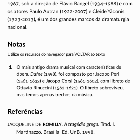
1967, sob a direção de Flávio Rangel (
1934-1988
) e com
os atores Paulo Autran (
1922-2007
) e Cleide Yáconis
(
1923-2013
), é um dos grandes marcos da dramaturgia
nacional.
Notas
Utilize os recursos do navegador para VOLTAR ao texto
O mais antigo drama musical com características de
ópera,
Dafne
(1598), foi composto por Jacopo Peri
(1561-1633)
e Jacopo Corsi
(1561-1602)
, com libreto de
Ottavio Rinuccini
(1562-1621)
. O libreto sobreviveu,
mas temos apenas trechos da música.
Referências
Jacqueline de
Romilly
.
A tragédia grega
. Trad. I.
Martinazzo. Brasília: Ed. UnB, 1998.