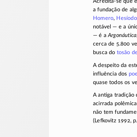
Acredita-se que 
a fundação de al
Homero
,
Hesíodo
notável — e a úni
— é a
Argonáutica
cerca de 5.800 v
busca do
tosão d
A despeito da est
influência dos
po
quase todos os ve
A antiga tradição
acirrada polêmic
não tem fundament
(Lefkovitz 1992, p