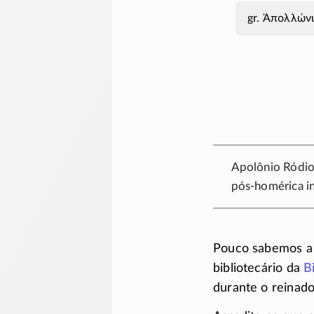
Ἀπολλώνι
Apolônio Ródio
pós-homérica
i
Pouco sabemos a
bibliotecário da
B
durante o reinado