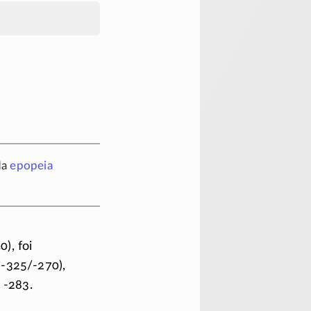
da
epopeia
0)
, foi
.
-325/-270)
,
m
-283
.