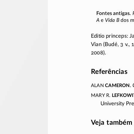
A
e
Vida B
dos m
Editio princeps: J
Vian (Budé,
3 v.,
2008).
Referências
Alan
Cameron
.
Mary R.
Lefkowi
University Pre
Veja também