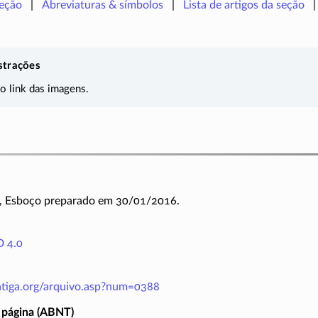
seção
Abreviaturas & símbolos
Lista de artigos da seção
strações
 o link das imagens.
8, Esboço preparado em 30/01/2016.
 4.0
antiga.org/arquivo.asp?num=0388
 página (ABNT)