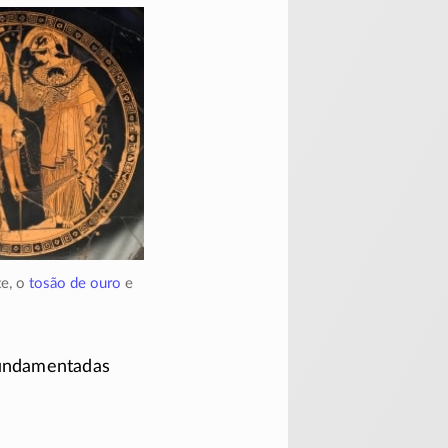
te, o
tosão de ouro
e
 fundamentadas