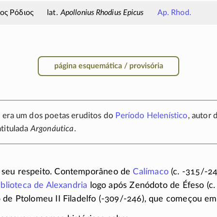
ος Ρόδιος
Apollonius Rhodius Epicus
Ap. Rhod.
página esquemática / provisória
 era um dos poetas eruditos do
Período Helenístico
, autor 
ntitulada
Argonáutica
.
 seu respeito. Contemporâneo de
Calímaco
(c.
-315/-24
iblioteca de Alexandria
logo após Zenódoto de Éfeso (c
 de Ptolomeu II Filadelfo
(-309/-246)
, que começou e