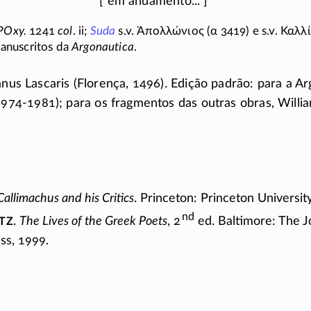
POxy.
1241
col
. ii;
Suda
s.v.
Ἀπολλώνιος
(α 3419)
e s.v.
Καλλ
anuscritos da
Argonautica
.
anus Lascaris (Florença, 1496). Edição padrão: para a Ar
1974-1981);
para os fragmentos das outras obras, Willi
Callimachus and his Critics
. Princeton: Princeton Universit
nd
tz
.
The Lives of the Greek Poets
, 2
ed. Baltimore: The 
ss, 1999.