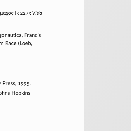
ίμαχος
(κ 227);
Vida
gonautica, Francis
am Race (Loeb,
y Press, 1995.
Johns Hopkins