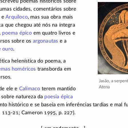
escreveu poemas históricos sobre
gumas cidades, comentários sobre
e
Arquíloco
, mas sua obra mais
ca que chegou até nós na íntegra
,
poema épico
em quatro livros e
ersos sobre os
argonautas
e a
e ouro
.
ética helenística do poema, a
emas homéricos
transborda em
rsos.
Jasão, a serpen
Atena
 de ele e
Calímaco
terem mantido
a sobre natureza da
poesia épica
o histórico e se baseia em inferências tardias e mal
.
113-21;
Cameron 1995,
p. 227).