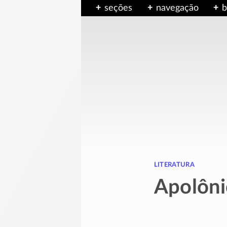
seções
navegação
b
literatura
Apolôni