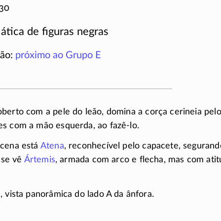
30
ática de figuras negras
ção:
próximo ao Grupo E
oberto com a pele do leão, domina a corça cerineia pelo
es com a mão esquerda, ao
fazê-lo.
 cena está
Atena
, reconhecível pelo capacete, seguran
a se vê
Ártemis
, armada com arco e flecha, mas com ati
, vista panorâmica do lado A da ânfora.