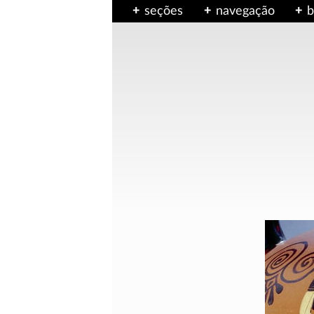
seções
navegação
b