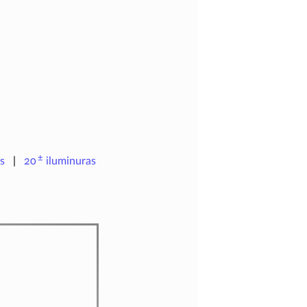
±
s
20
iluminuras