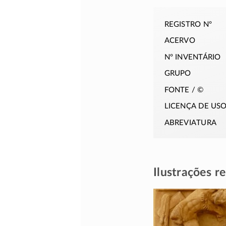
registro nº
acervo
nº inventário
grupo
fonte / ©
licença de us
abreviatura
Ilustrações r