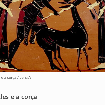
 e a corça / cena A
les e a corça