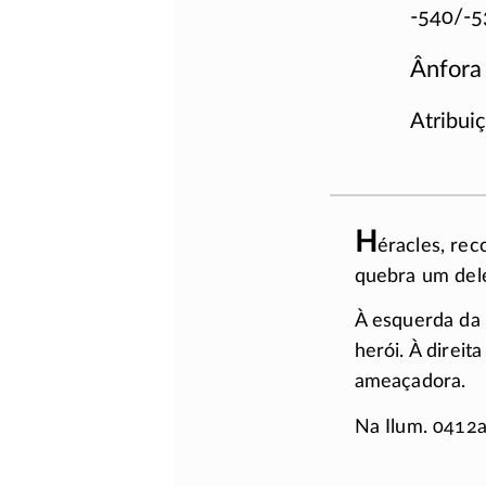
-540/-5
Ânfora 
Atribui
H
éracles, rec
quebra um del
À esquerda da
herói. À direit
ameaçadora.
Na Ilum. 0412a