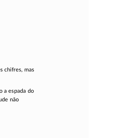
s chifres, mas
do a espada do
tude não