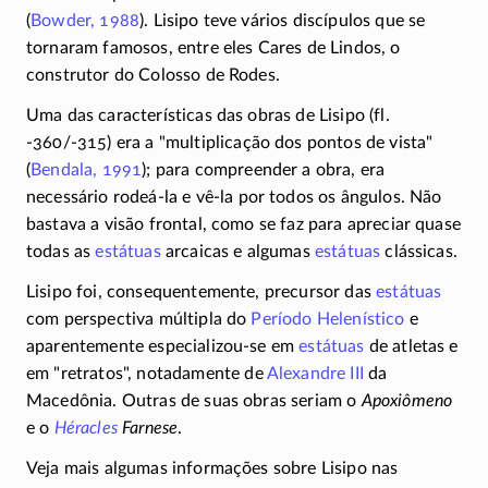
(
Bowder, 1988
). Lisipo teve vários discípulos que se
tornaram famosos, entre eles Cares de Lindos, o
construtor do Colosso de Rodes.
Uma das características das obras de Lisipo (fl.
-360/-315)
era a
multiplicação dos pontos de vista
(
Bendala, 1991
); para compreender a obra, era
necessário
rodeá-la
e
vê-la
por todos os ângulos. Não
bastava a visão frontal, como se faz para apreciar quase
todas as
estátuas
arcaicas e algumas
estátuas
clássicas.
Lisipo foi, consequentemente, precursor das
estátuas
com perspectiva múltipla do
Período Helenístico
e
aparentemente
especializou-se
em
estátuas
de atletas e
em
retratos
, notadamente de
Alexandre III
da
Macedônia. Outras de suas obras seriam o
Apoxiômeno
e o
Héracles
Farnese
.
Veja mais algumas informações sobre Lisipo nas