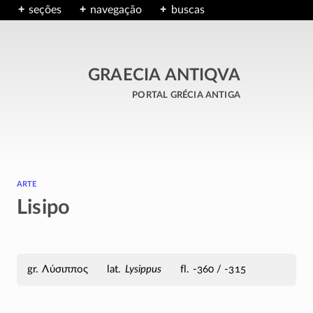
seções
navegação
buscas
GRAECIA ANTIQVA
portal grécia antiga
arte
Lisipo
Λύσιππος
Lysippus
fl. -360 / -315