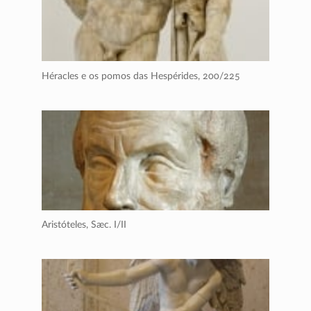
Héracles e os pomos das Hespérides,
200/225
Aristóteles,
Sæc. I/II