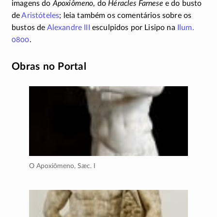
imagens do
Apoxiômeno
, do
Héracles Farnese
e do busto
de
Aristóteles
; leia também os comentários sobre os
bustos de
Alexandre III
esculpidos por Lisipo na
Ilum.
0800
.
Obras no Portal
O Apoxiômeno,
Sæc. I