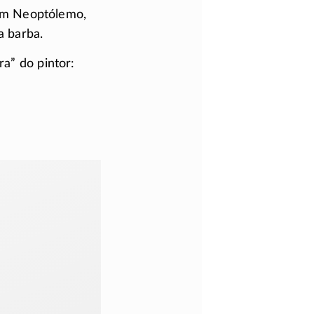
em Neoptólemo,
a barba.
ra” do pintor: