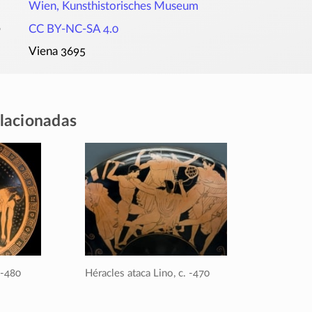
Wien, Kunsthistorisches Museum
o
CC BY-NC-SA 4.0
Viena 3695
elacionadas
/-480
Héracles ataca Lino,
c. -470