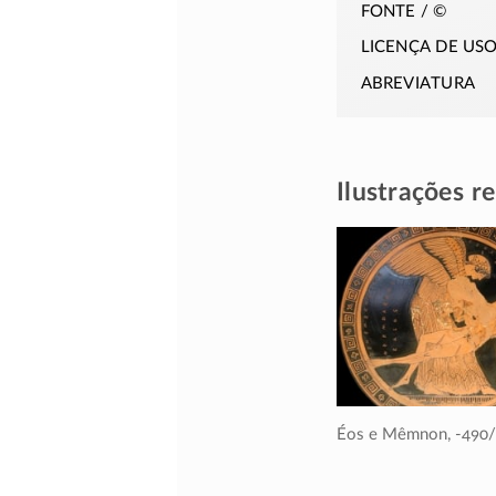
fonte / ©
licença de us
abreviatura
Ilustrações r
Éos e Mêmnon,
-490