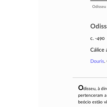
Odisseu 
Odis
c. -490
Cálice 
Douris
.
O
disseu, à di
pertenceram a 
beócio estão vi