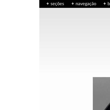
seções
navegação
b