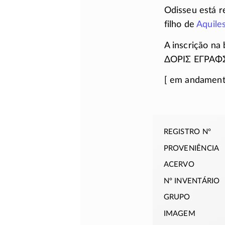
Odisseu está 
filho de
Aquile
A inscrição na 
ΔΟΡΙΣ ΕΓΡΑΦ
[ em andamento
registro nº
proveniência
acervo
nº inventário
grupo
imagem