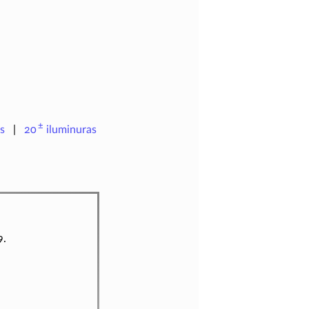
±
s
20
iluminuras
9.