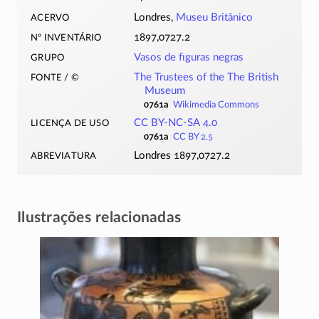
acervo
Londres,
Museu Britânico
nº inventário
1897,0727.2
grupo
Vasos de figuras negras
fonte / ©
The Trustees of the The British
Museum
0761a
Wikimedia Commons
licença de uso
CC BY-NC-SA 4.0
0761a
CC BY 2.5
abreviatura
Londres 1897,0727.2
Ilustrações relacionadas