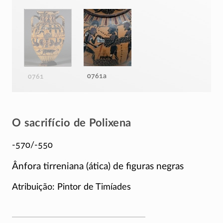
0761a
0761
O sacrifício de Polixena
-570/-550
Ânfora tirreniana (ática) de figuras negras
Atribuição: Pintor de Timíades