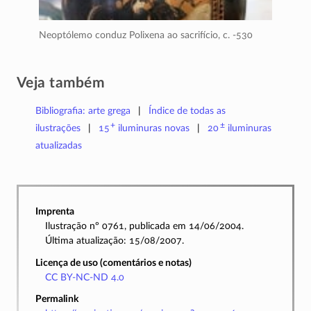
Neoptólemo conduz Polixena ao sacrifício,
c. -530
Veja também
Bibliografia: arte grega
Índice de todas as
+
±
ilustrações
15
iluminuras
novas
20
iluminuras
atualizadas
Imprenta
Ilustração nº 0761, publicada em 14/06/2004.
Última atualização: 15/08/2007.
Licença de uso (comentários e notas)
CC BY-NC-ND 4.0
Permalink