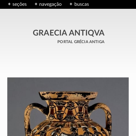
seções
navegação
buscas
GRAECIA ANTIQVA
portal grécia antiga