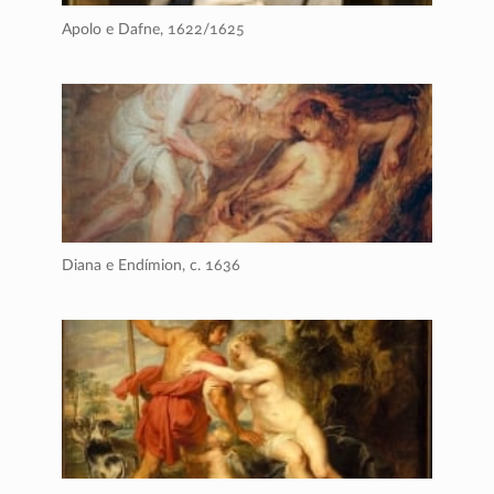
Apolo e Dafne,
1622/1625
Diana e Endímion,
c. 1636