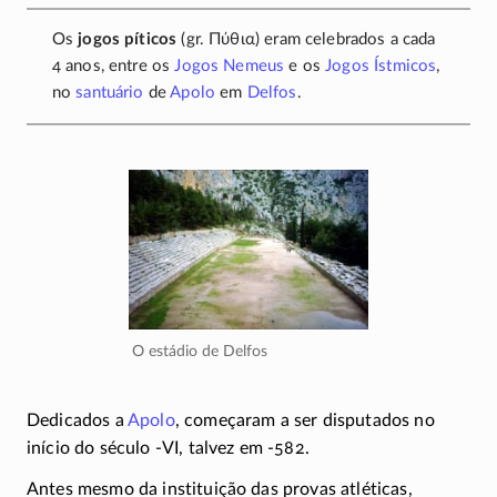
Os
jogos píticos
(gr.
Πύθια
) eram celebrados a cada
4 anos, entre os
Jogos Nemeus
e os
Jogos Ístmicos
,
no
santuário
de
Apolo
em
Delfos
.
O estádio de Delfos
Dedicados a
Apolo
, começaram a ser disputados no
início do século
-V
I, talvez em
-582
.
Antes mesmo da instituição das provas atléticas,