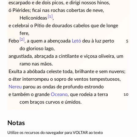
escarpado e de dois picos, e dirigi nossos hinos,
ó Piérides; ficai nas rochas cobertas de neve,
[1]
Heliconídeas
,
e celebrai o Pítio de dourados cabelos que de longe
fere,
[2]
Febo
,
a quem a abençoada
Letó
deu à luz perto
5
do glorioso lago,
angustiada, abraçada a cintilante e viçosa oliveira, um
ramo nas mãos.
Exulta a abóbada celeste toda, brilhante e sem nuvens;
o éter interrompeu o sopro de ventos tempestuosos,
Nereu
parou as ondas de profundo estrondo
e também o grande
Oceano
, que rodeia a terra
10
com braços curvos e úmidos.
Notas
Utilize os recursos do navegador para VOLTAR ao texto