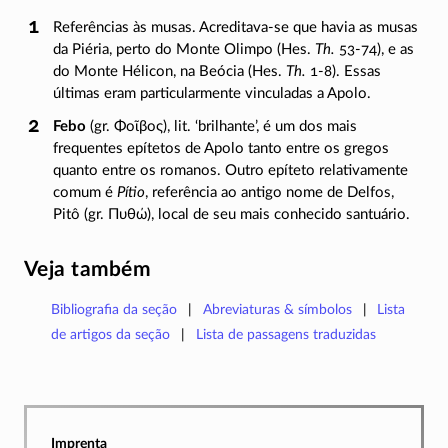
Referências às musas. Acreditava-se que havia as musas
da Piéria, perto do Monte Olimpo (Hes.
Th.
53-74
), e as
do Monte Hélicon, na Beócia (Hes.
Th.
1-8
). Essas
últimas eram particularmente vinculadas a Apolo.
Febo
(gr.
Φοῖβος
), lit. ‘brilhante’, é um dos mais
frequentes epítetos de Apolo tanto entre os gregos
quanto entre os romanos. Outro epíteto relativamente
comum é
Pítio
, referência ao antigo nome de Delfos,
Pitô (gr.
Πυθώ
), local de seu mais conhecido santuário.
Veja também
Bibliografia da seção
Abreviaturas & símbolos
Lista
de artigos da seção
Lista de passagens traduzidas
Imprenta