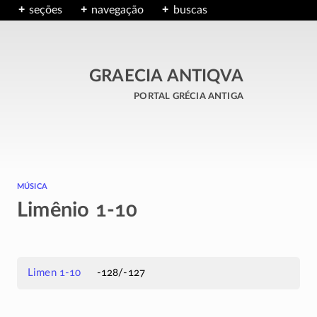
seções
navegação
buscas
GRAECIA ANTIQVA
portal grécia antiga
música
Limênio 1-10
Limen 1-10
-128/-127