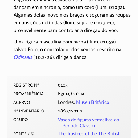
dançam em sincronia, como um coro (Ilum. 0103a).
Algumas delas movem os braços e seguram as roupas
em posições definidas (Ilum. supra e
0103b-c
),
provavelmente para controlar a direção do voo.
Uma figura masculina com barba (Ilum. 0103a),
talvez Éolo, o controlador dos ventos descrito na
Odisseia
(
10.2-26
), dirige a dança.
registro nº
0103
proveniência
Egina, Grécia
acervo
Londres,
Museu Britânico
nº inventário
1860,1201.2
grupo
Vasos de figuras vermelhas do
Período Clássico
fonte / ©
The Trustees of the The British