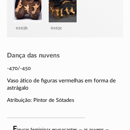
0103b
0103c
Dança das nuvens
-470/-450
Vaso ático de figuras vermelhas em forma de
astrágalo
Atribuição: Pintor de Sótades
F
iguras femininas esvoaçantes — as nuvens —