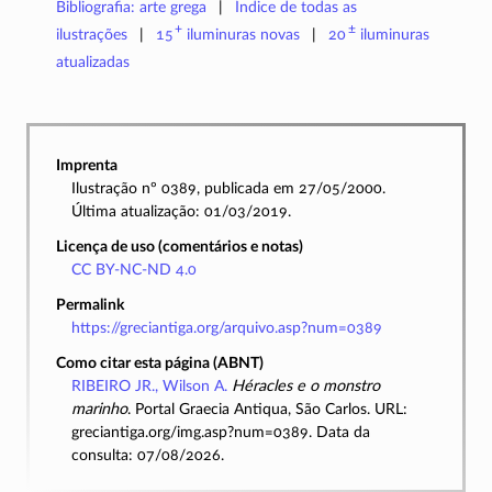
Bibliografia: arte grega
Índice de todas as
+
±
ilustrações
15
iluminuras
novas
20
iluminuras
atualizadas
Imprenta
Ilustração nº 0389, publicada em 27/05/2000.
Última atualização: 01/03/2019.
Licença de uso (comentários e notas)
CC BY-NC-ND 4.0
Permalink
https://greciantiga.org/arquivo.asp?num=0389
Como citar esta página (ABNT)
RIBEIRO JR., Wilson A.
Héracles e o monstro
marinho
. Portal Graecia Antiqua, São Carlos. URL:
greciantiga.org/img.asp?num=0389. Data da
consulta: 07/08/2026.