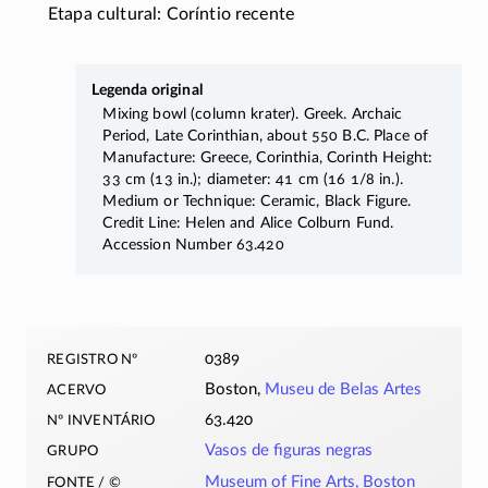
Etapa cultural: Coríntio recente
Legenda original
Mixing bowl (column krater). Greek. Archaic
Period, Late Corinthian, about 550 B.C. Place of
Manufacture: Greece, Corinthia, Corinth Height:
33 cm (13 in.); diameter: 41 cm (16 1/8 in.).
Medium or Technique: Ceramic, Black Figure.
Credit Line: Helen and Alice Colburn Fund.
Accession Number 63.420
registro nº
0389
acervo
Boston,
Museu de Belas Artes
nº inventário
63.420
grupo
Vasos de figuras negras
fonte / ©
Museum of Fine Arts, Boston