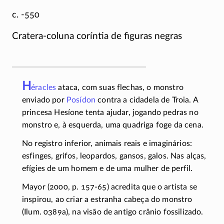
c. -550
Cratera-coluna
coríntia de figuras negras
H
éracles
ataca, com suas flechas, o monstro
enviado por
Posídon
contra a cidadela de Troia. A
princesa Hesíone tenta ajudar, jogando pedras no
monstro e, à esquerda, uma quadriga foge da cena.
No registro inferior, animais reais e imaginários:
esfinges, grifos, leopardos, gansos, galos. Nas alças,
efígies de um homem e de uma mulher de perfil.
Mayor (2000, p.
157-65)
acredita que o artista se
inspirou, ao criar a estranha cabeça do monstro
(Ilum. 0389a), na visão de antigo crânio fossilizado.