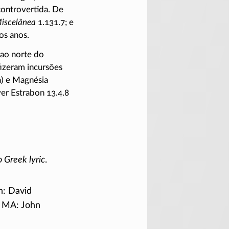
controvertida. De
iscelânea
1.131.7; e
os anos.
ao norte do
fizeram incursões
a) e Magnésia
er Estrabon 13.4.8
Greek lyric
.
n: David
 MA: John