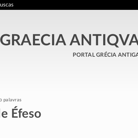
uscas
GRAECIA ANTIQV
portal grécia antig
0 palavras
de Éfeso