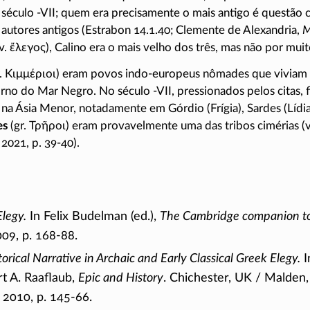
 século
-VII
; quem era precisamente o mais antigo é questão 
autores antigos (Estrabon 14.1.40; Clemente de Alexandria,
M
.v.
ἔλεγος
), Calino era o mais velho dos três, mas não por muit
.
Κιμμέριοι
) eram povos indo-europeus nômades que viviam 
orno do Mar Negro. No século
-VII
, pressionados pelos citas, 
na Ásia Menor, notadamente em Górdio (Frígia), Sardes (Lídi
es
(gr.
Τρῆροι
) eram provavelmente uma das tribos cimérias (v
a 2021,
p. 39-40
).
Elegy.
In Felix Budelman (ed.),
The Cambridge companion to 
009,
p. 168-88.
torical Narrative in Archaic and Early Classical Greek Elegy.
I
t A. Raaflaub,
Epic and History
. Chichester,
UK /
Malden,
, 2010,
p. 145-66.