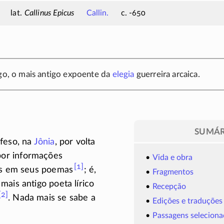
Callinus Epicus
Callin.
c. -650
ego, o mais antigo expoente da
elegia
guerreira arcaica.
SUMÁR
feso, na
Jônia
, por volta
por informações
Vida e obra
[1]
as em seus
poemas
;
é,
Fragmentos
mais antigo poeta lírico
Recepção
[2]
. Nada mais se sabe a
Edições e traduções
Passagens seleciona