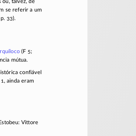
 ou, talvez, de
m se referir a um
,
p. 33).
rquíloco
(F 5;
ncia mútua.
stórica confiável
 1,
ainda eram
stobeu: Vittore