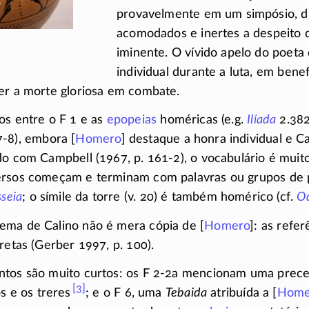
provavelmente em um simpósio, di
acomodados e inertes a despeito 
iminente. O vívido apelo do poeta 
individual durante a luta, em benef
er a morte gloriosa em combate.
los entre o
F 1
e as
epopeias
homéricas (e.g.
Ilíada
2.382
-8),
embora [
Homero
] destaque a honra individual e Ca
rdo com Campbell (1967,
p. 161-2),
o vocabulário é muit
ersos começam e terminam com palavras ou grupos de pa
seia
; o símile da torre
(v. 20)
é também homérico (cf.
Od
ema de Calino não é mera cópia de [
Homero
]: as refe
iretas (Gerber 1997,
p. 100).
ntos são muito curtos: os
F 2-2a
mencionam uma prec
[3]
s e os treres
; e o
F 6,
uma
Tebaida
atribuída a [
Home