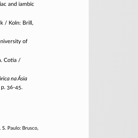
giac and iambic
k /
Koln: Brill,
iversity of
a.
Cotia /
órica na Ásia
,
p. 36-45.
.
S. Paulo
: Brusco,