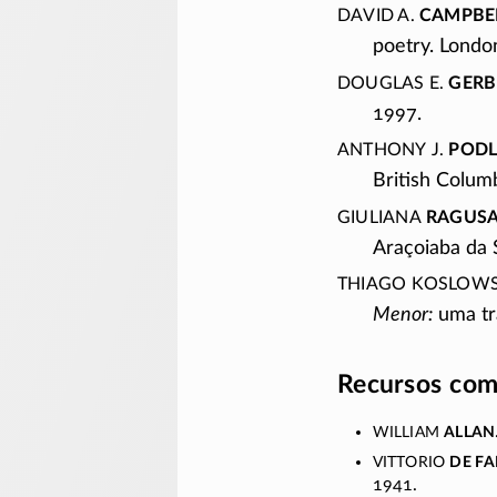
David A.
Campbe
poetry. Londo
Douglas E.
Gerb
1997.
Anthony J.
Podl
British Columb
Giuliana
Ragus
Araçoiaba da 
Thiago Koslow
Menor:
uma tr
Recursos com
William
Allan
Vittorio
de F
1941.