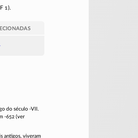
F 1).
LECIONADAS
1
ngo do século
-VII
.
em
-652
(ver
is antigos, viveram