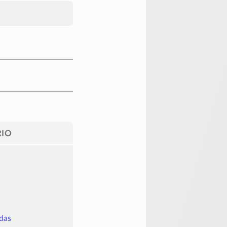
IO
das