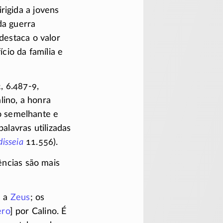
rigida a jovens
da guerra
destaca o valor
ício da família e
,
6.487-9,
lino, a honra
o semelhante e
lavras utilizadas
isseia
11.556).
rências são mais
e a
Zeus
; os
ro
] por Calino. É