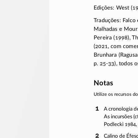
Edições: West (19
Traduções: Falco 
Malhadas e Moura
Pereira (1998), T
(2021, com comen
Brunhara (Ragusa
p. 25-33),
todos o
Notas
Utilize os recursos 
A cronologia d
As incursões (c
Podlecki 1984
Calino de Éfeso