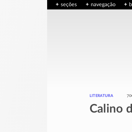
seções
navegação
b
literatura
70
Calino 