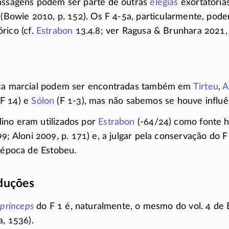
passagens podem ser parte de outras
elegias
exortatórias
 (Bowie 2010,
p. 152).
Os F 4-5a, particularmente, pode
órico
(cf.
Estrabon
13.4.8;
ver Ragusa & Brunhara 2021
ica marcial podem ser encontradas também em
Tirteu
,
A
(F 14)
e
Sólon
(F 1-3),
mas não sabemos se houve influê
ino eram utilizados por
Estrabon
(-64/24)
como fonte hi
99;
Aloni 2009,
p. 171)
e, a julgar pela conservação do
F
, época de Estobeu.
aduções
 princeps
do
F 1
é, naturalmente, o mesmo do
vol. 4
de E
a, 1536).