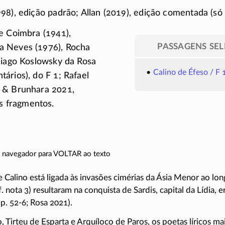
98), edição padrão; Allan (2019), edição comentada (só
e Coimbra (1941),
PASSAGENS SE
 Neves (1976), Rocha
hiago Koslowsky da Rosa
Calino de Éfeso / F 
tários), do
F 1
; Rafael
 & Brunhara 2021,
s fragmentos.
do navegador para VOLTAR ao texto
e Calino está ligada às invasões cimérias da Ásia Menor ao lo
f. nota 3) resultaram na conquista de Sardis, capital da Lídia, 
,
p. 52-6;
Rosa 2021).
, Tirteu de Esparta e Arquíloco de Paros, os poetas líricos ma