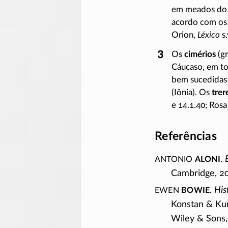
em meados do
acordo com os 
Orion,
Léxico
s
Os
cimérios
(gr
Cáucaso, em t
bem sucedidas 
(Iônia). Os
trer
e 14.1.40; Ros
Referências
Antonio
Aloni
.
Cambridge, 2
Ewen
Bowie
.
His
Konstan & Kur
Wiley & Sons