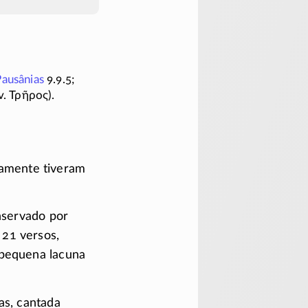
Pausânias
9.9.5;
v. Τρῆρος).
tamente tiveram
nservado por
21 versos,
pequena lacuna
as, cantada