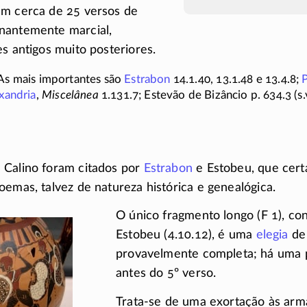
am cerca de 25 versos de
nantemente marcial,
es antigos muito posteriores.
As mais importantes são
Estrabon
14.1.40,
13.1.48
e
13.4.8;
xandria
,
Miscelânea
1.131.7;
Estevão de Bizâncio
p. 634.3
(s.
 Calino foram citados por
Estrabon
e Estobeu, que cer
oemas, talvez de natureza histórica e genealógica.
O único fragmento longo
(F 1)
, co
Estobeu
(4.10.12)
, é uma
elegia
de 
provavelmente completa; há uma 
antes do 5º verso.
Trata-se de uma exortação às arm