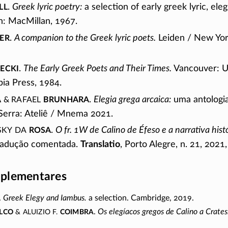
ll
.
Greek lyric poetry:
a selection of early greek lyric, ele
n: MacMillan, 1967.
er
.
A companion to the Greek lyric poets.
Leiden /
New Yor
ecki
.
The Early Greek Poets and Their Times.
Vancouver: Un
ia Press, 1984.
a
& Rafael
Brunhara
.
Elegia grega arcaica:
uma antologi
Serra: Ateliê / Mnema 2021.
sky da
Rosa
.
O fr. 1W de Calino de Éfeso e a narrativa hist
adução comentada.
Translatio
, Porto Alegre,
n. 21,
2021
plementares
.
Greek Elegy and Iambus.
a selection. Cambridge, 2019.
alco
& Aluizio F.
Coimbra
.
Os elegíacos gregos de Calino a Crates