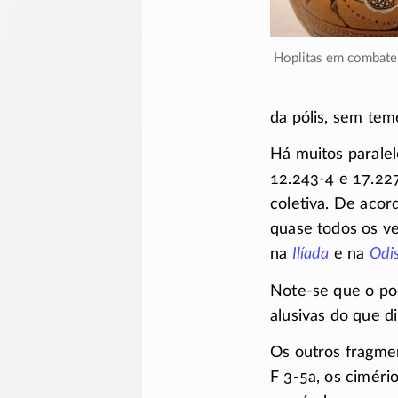
Hoplitas em combate
da pólis, sem tem
Há muitos parale
12.243-4
e
17.227
coletiva. De aco
quase todos os v
na
Ilíada
e na
Odis
Note-se que o po
alusivas do que d
Os outros fragme
F 3-5a,
os cimério